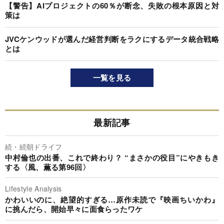
【警告】AIプロジェクトの60％が断念、失敗の根本原因と対
策は
JVCケンウッドが選んだ経営判断をラクにするデータ統合戦略
とは
一覧を見る
最新記事
続・続朝ドライフ
中村倫也の出番、これで終わり？ “まさかの役目”にやきもき
する〈風、薫る第96回〉
Lifestyle Analysis
かわいいのに、絶望的すぎる…原作未読で『映画ちいかわ』
に挑んだら、開始早々に面食らったワケ