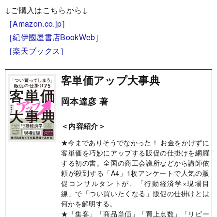
↓ご購入はこちらから↓
［Amazon.co.jp］
［紀伊國屋書店BookWeb］
［楽天ブックス］
客単価アップ大事典
岡本達彦 著
＜内容紹介＞
★今までありそうでなかった！ お金をかけずに
客単価を巧妙にアップする販促の仕掛けを網羅
する初の書。全国の商工会議所などから講師依
頼が殺到する「A4」1枚アンケートで人気の販
促コンサルタントが、「行動経済学×現場目
線」で「つい買いたくなる」販促の仕掛けとは
何かを解明する。
★「集客」「商品単価」「買上点数」「リピー