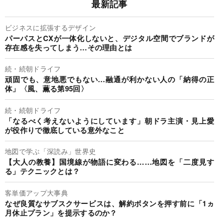
最新記事
ビジネスに拡張するデザイン
パーパスとCXが一体化しないと、デジタル空間でブランドが
存在感を失ってしまう…その理由とは
続・続朝ドライフ
頑固でも、意地悪でもない…融通が利かない人の「納得の正
体」〈風、薫る第95回〉
続・続朝ドライフ
「なるべく考えないようにしています」朝ドラ主演・見上愛
が役作りで徹底している意外なこと
地図で学ぶ「深読み」世界史
【大人の教養】国境線が物語に変わる……地図を「二度見す
る」テクニックとは？
客単価アップ大事典
なぜ良質なサブスクサービスは、解約ボタンを押す前に「1ヵ
月休止プラン」を提示するのか？