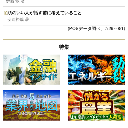
伊藤 敏 著
頭のいい人が話す前に考えていること
安達裕哉 著
(POSデータ調べ、7/26～8/1)
特集