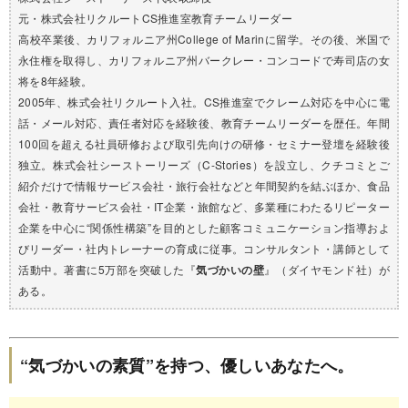
元・株式会社リクルートCS推進室教育チームリーダー
高校卒業後、カリフォルニア州College of Marinに留学。その後、米国で
永住権を取得し、カリフォルニア州バークレー・コンコードで寿司店の女
将を8年経験。
2005年、株式会社リクルート入社。CS推進室でクレーム対応を中心に電
話・メール対応、責任者対応を経験後、教育チームリーダーを歴任。年間
100回を超える社員研修および取引先向けの研修・セミナー登壇を経験後
独立。株式会社シーストーリーズ（C-Stories）を設立し、クチコミとご
紹介だけで情報サービス会社・旅行会社などと年間契約を結ぶほか、食品
会社・教育サービス会社・IT企業・旅館など、多業種にわたるリピーター
企業を中心に“関係性構築”を目的とした顧客コミュニケーション指導およ
びリーダー・社内トレーナーの育成に従事。コンサルタント・講師として
活動中。著書に5万部を突破した『
気づかいの壁
』（ダイヤモンド社）が
ある。
“気づかいの素質”を持つ、優しいあなたへ。