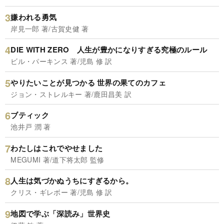
嫌われる勇気
岸見一郎 著/古賀史健 著
DIE WITH ZERO 人生が豊かになりすぎる究極のルール
ビル・パーキンス 著/児島 修 訳
やりたいことが見つかる 世界の果てのカフェ
ジョン・ストレルキー 著/鹿田昌美 訳
ブティック
池井戸 潤 著
わたしはこれでやせました
MEGUMI 著/道下将太郎 監修
人生は気づかぬうちにすぎるから。
クリス・ギレボー 著/児島 修 訳
地図で学ぶ「深読み」世界史