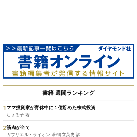
書籍 週間ランキング
ママ投資家が育休中に１億貯めた株式投資
ちょる子 著
筋肉が全て
ガブリエル・ライオン 著/御立英史 訳