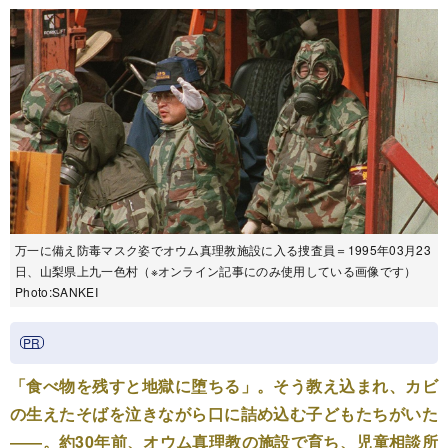
万一に備え防毒マスク姿でオウム真理教施設に入る捜査員＝1995年03月23
日、山梨県上九一色村（※オンライン記事にのみ使用している画像です）
Photo:SANKEI
「食べ物を残すと地獄に堕ちる」。そう教え込まれ、カビ
の生えたそばを泣きながら口に詰め込む子どもたちがいた
――。約30年前、オウム真理教の施設で育ち、児童相談所