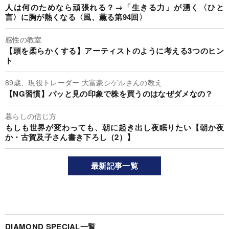
人は何のためなら頑張れる？→「生きる力」が湧く〈ひと
言〉に胸が熱くなる〈風、薫る第94回〉
感性の教室
【頭を柔らかくする】アーティストのように考える3つのヒン
ト
89歳、現役トレーダー 大富豪シゲルさんの教え
【NG習慣】パッと見の印象で株を買うのはなぜダメなの？
暮らしの信じ方
もしも世界が変わっても、朝に起き出し夜眠りたい【朝か夜
か・古賀及子さん書き下ろし（2）】
最新記事一覧
DIAMOND SPECIAL一覧