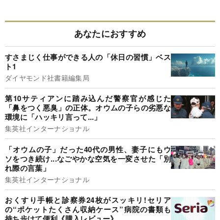
あなたにおすすめ
すさまじく仕事ができる人の「休日の習慣」ベス
ト1
ダイヤモンド社書籍編集局
第10サティアンに踏み込んだ警察官が感じた
「鼻をつく悪臭」の正体。オウムの子らの劣悪な
環境に「ハッキリ言って...」
集英社インターナショナル
「オウムの子」だった40代の男性、妻子にもウ
ソをつき続け...なごやかな空気を一変させた「別
れ際の言葉」
集英社インターナショナル
おくすり手帳と診察券24枚がスッキリ!セリア
の“ポケットたくさん収納ケース”病院の書類も
持ち歩けて便利《購入レビュー》