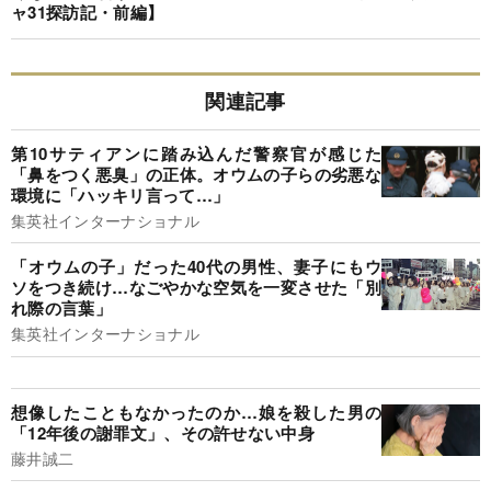
ャ31探訪記・前編】
関連記事
第10サティアンに踏み込んだ警察官が感じた
「鼻をつく悪臭」の正体。オウムの子らの劣悪な
環境に「ハッキリ言って…」
集英社インターナショナル
「オウムの子」だった40代の男性、妻子にもウ
ソをつき続け…なごやかな空気を一変させた「別
れ際の言葉」
集英社インターナショナル
想像したこともなかったのか…娘を殺した男の
「12年後の謝罪文」、その許せない中身
藤井誠二