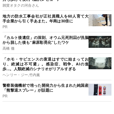
雑貨オタクの河合さん
地方の防水工事会社が正社員職人を60人育て大
手企業から引く手あまた。年商は30倍に
PR
「カルト後遺症」の深刻、オウム元死刑囚が洗脳
から脱した後も“麻原彰晃化”したワケ
高橋 徹
「ホモ・サピエンスの衰退はすでに始まってお
り、絶滅は不可避」。感染症、戦争、AIの進
歩...。人類絶滅のシナリオがリアルすぎる
ヘンリー・ジー,竹内薫
警察装備機材で培った開発力から生まれた純国産
「熊撃退スプレー」が話題に
PR