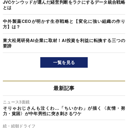
JVCケンウッドが選んだ経営判断をラクにするデータ統合戦略
とは
中外製薬CEOが明かす生存戦略と【変化に強い組織の作り
方】は？
東大松尾研発AI企業に取材！AI投資を利益に転換する三つの
要諦
一覧を見る
最新記事
ニュース3面鏡
そりゃおじさんも泣くわ…「ちいかわ」が描く〈友情・努
力・貧困〉が中年男性に突き刺さるワケ
続・続朝ドライフ