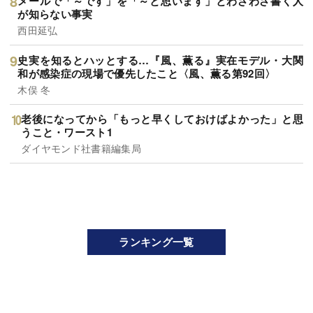
メールで「～です」を「～と思います」とわざわざ書く人
が知らない事実
西田延弘
史実を知るとハッとする…『風、薫る』実在モデル・大関
和が感染症の現場で優先したこと〈風、薫る第92回〉
木俣 冬
老後になってから「もっと早くしておけばよかった」と思
うこと・ワースト1
ダイヤモンド社書籍編集局
ランキング一覧