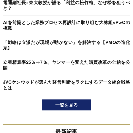
電通副社長×東大教授が語る「利益の松竹梅」なぜ松を狙うべ
き？
AIを前提とした業務プロセス再設計に取り組む大林組×PwCの
挑戦
「戦略は立派だが現場が動かない」を解決する【PMOの進化
系】
立替精算率25％→7％、ヤンマーを変えた購買改革の全貌を公
開
JVCケンウッドが選んだ経営判断をラクにするデータ統合戦略
とは
一覧を見る
最新記事