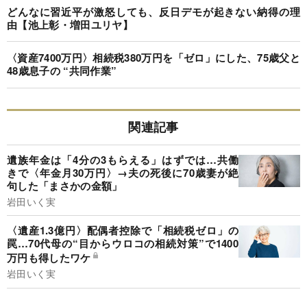
どんなに習近平が激怒しても、反日デモが起きない納得の理
由【池上彰・増田ユリヤ】
〈資産7400万円〉相続税380万円を「ゼロ」にした、75歳父と
48歳息子の “共同作業”
関連記事
遺族年金は「4分の3もらえる」はずでは…共働
きで〈年金月30万円〉→夫の死後に70歳妻が絶
句した「まさかの金額」
岩田いく実
〈遺産1.3億円〉配偶者控除で「相続税ゼロ」の
罠…70代母の“目からウロコの相続対策”で1400
万円も得したワケ
岩田いく実