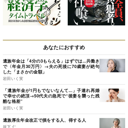
あなたにおすすめ
遺族年金は「4分の3もらえる」はずでは...共働き
で〈年金月30万円〉→夫の死後に70歳妻が絶句
した「まさかの金額」
岩田いく実
「遺族年金が1円もでないなんて...」子連れ再婚
で幸せの絶頂→50代夫の急死で“後妻を襲った残
酷な格差”
岩田いく実
遺族厚生年金改正で損をする人、得する人
坂下 仁