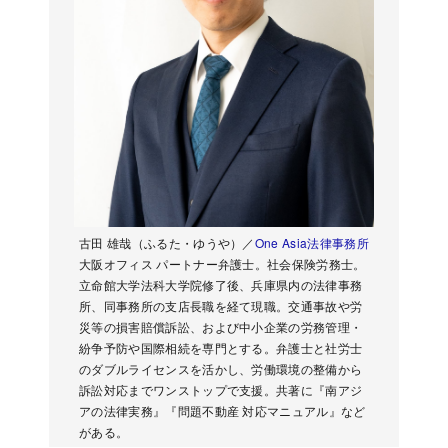
古田 雄哉（ふるた・ゆうや）／
One Asia法律事務所
大阪オフィス パートナー弁護士。社会保険労務士。
立命館大学法科大学院修了後、兵庫県内の法律事務
所、同事務所の支店長職を経て現職。交通事故や労
災等の損害賠償訴訟、および中小企業の労務管理・
紛争予防や国際相続を専門とする。弁護士と社労士
のダブルライセンスを活かし、労働環境の整備から
訴訟対応までワンストップで支援。共著に『南アジ
アの法律実務』『問題不動産 対応マニュアル』など
がある。