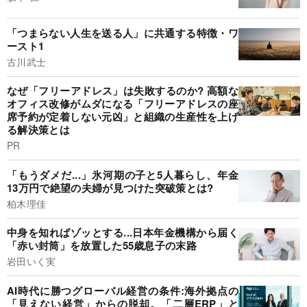
「つまらない人生を送る人」に共通する特徴・ワ
ースト1
古川武士
なぜ「フリーアドレス」は失敗するのか? 高額な
オフィス改修がムダになる「フリーアドレスの座
席予約が定着しない元凶」と組織の生産性を上げ
る解決策とは
PR
「もうダメだ...」氷河期の子と5人暮らし、年金
13万円で絶望の夫婦が見つけた突破策とは?
柏木理佳
中身を知ればゾッとする...日本年金機構から届く
「赤い封筒」を放置した55歳息子の末路
岩田いく実
AI時代に勝つグローバル経営の条件:海外拠点の
「見えない経営」からの脱却。「二層ERP」と