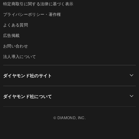
特定商取引に関する法律に基づく表示
プライバシーポリシー・著作権
よくある質問
広告掲載
お問い合わせ
法人導入について
ダイヤモンド社のサイト
Diamond Online(English)
ダイヤモンド社について
週刊ダイヤモンド
ダイヤモンド社TOP
DIAMONDハーバード・ビジネス・レビュー
© DIAMOND, INC.
会社概要
ダイヤモンドZAi（デジタル版）
採用情報
書籍オンライン