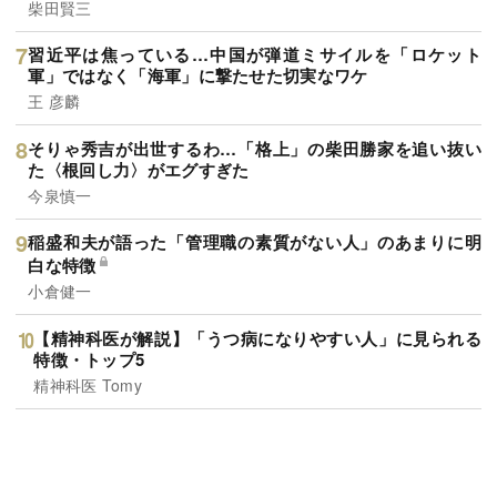
柴田賢三
習近平は焦っている…中国が弾道ミサイルを「ロケット
軍」ではなく「海軍」に撃たせた切実なワケ
王 彦麟
そりゃ秀吉が出世するわ…「格上」の柴田勝家を追い抜い
た〈根回し力〉がエグすぎた
今泉慎一
稲盛和夫が語った「管理職の素質がない人」のあまりに明
白な特徴
小倉健一
【精神科医が解説】「うつ病になりやすい人」に見られる
特徴・トップ5
精神科医 Tomy