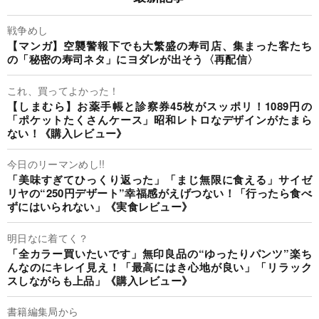
戦争めし
【マンガ】空襲警報下でも大繁盛の寿司店、集まった客たち
の「秘密の寿司ネタ」にヨダレが出そう〈再配信〉
これ、買ってよかった！
【しまむら】お薬手帳と診察券45枚がスッポリ！1089円の
「ポケットたくさんケース」昭和レトロなデザインがたまら
ない！《購入レビュー》
今日のリーマンめし!!
「美味すぎてひっくり返った」「まじ無限に食える」サイゼ
リヤの“250円デザート”幸福感がえげつない！「行ったら食べ
ずにはいられない」《実食レビュー》
明日なに着てく？
「全カラー買いたいです」無印良品の“ゆったりパンツ”楽ち
んなのにキレイ見え！「最高にはき心地が良い」「リラック
スしながらも上品」《購入レビュー》
書籍編集局から