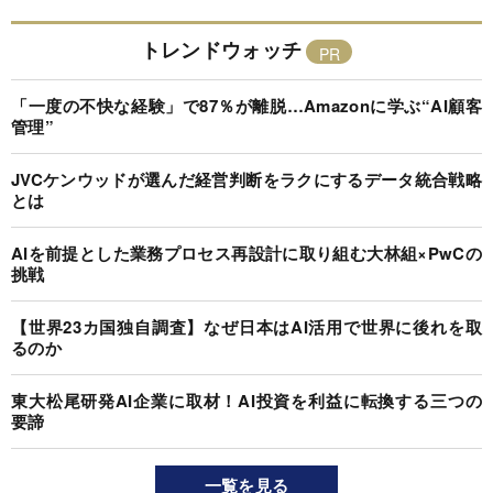
トレンドウォッチ
「一度の不快な経験」で87％が離脱…Amazonに学ぶ“AI顧客
管理”
JVCケンウッドが選んだ経営判断をラクにするデータ統合戦略
とは
AIを前提とした業務プロセス再設計に取り組む大林組×PwCの
挑戦
【世界23カ国独自調査】なぜ日本はAI活用で世界に後れを取
るのか
東大松尾研発AI企業に取材！AI投資を利益に転換する三つの
要諦
一覧を見る