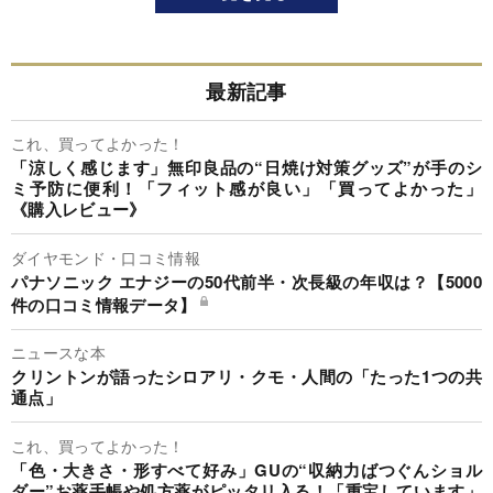
最新記事
これ、買ってよかった！
「涼しく感じます」無印良品の“日焼け対策グッズ”が手のシ
ミ予防に便利！「フィット感が良い」「買ってよかった」
《購入レビュー》
ダイヤモンド・口コミ情報
パナソニック エナジーの50代前半・次長級の年収は？【5000
件の口コミ情報データ】
ニュースな本
クリントンが語ったシロアリ・クモ・人間の「たった1つの共
通点」
これ、買ってよかった！
「色・大きさ・形すべて好み」GUの“収納力ばつぐんショル
ダー”お薬手帳や処方薬がピッタリ入る！「重宝しています」