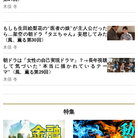
木俣 冬
もしも生田絵梨花の“医者の娘”が主人公だった
ら…架空の朝ドラ『タエちゃん』妄想してみた
〈風、薫る第30回〉
木俣 冬
朝ドラは「女性の自己実現ドラマ」？→長年視聴
して気づいた“本当に描かれているテー
マ”〈風、薫る第29回〉
木俣 冬
特集