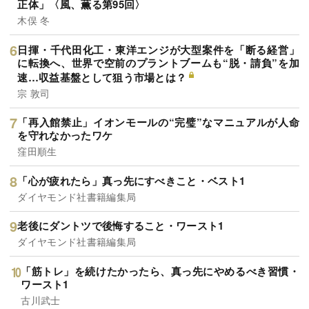
正体」〈風、薫る第95回〉
木俣 冬
日揮・千代田化工・東洋エンジが大型案件を「断る経営」
に転換へ、世界で空前のプラントブームも“脱・請負”を加
速…収益基盤として狙う市場とは？
宗 敦司
「再入館禁止」イオンモールの“完璧”なマニュアルが人命
を守れなかったワケ
窪田順生
「心が疲れたら」真っ先にすべきこと・ベスト1
ダイヤモンド社書籍編集局
老後にダントツで後悔すること・ワースト1
ダイヤモンド社書籍編集局
「筋トレ」を続けたかったら、真っ先にやめるべき習慣・
ワースト1
古川武士