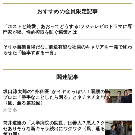
おすすめの会員限定記事
「ホストと純愛」あおってどうする!フジテレビのドラマに専
門家が喝、性的搾取を防ぐ秘策とは
そりゃ自業自得だな...前途有望な社員のキャリアを一発で終わ
らせた「軽率すぎる一言」
関連記事
坂口涼太郎の“外科医”がイヤミっぽい！看護の
プロに「勝手なことしたら困る」とネチネチ文句
〈風、薫る第32回〉
木俣 冬
筒井道隆の「大学病院の院長」は善人？悪人？ク
セありそうな新キャラ続出にワクワク〈風、薫る
第31回〉