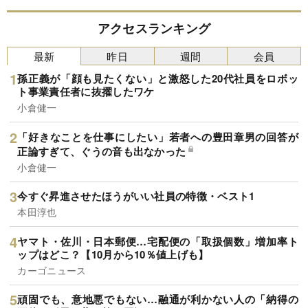
アクセスランキング
最新
昨日
週間
会員
孫正義が「顔も見たくない」と激怒した20代社員をロボッ
ト事業責任者に抜擢したワケ
小倉健一
「好きなことを仕事にしたい」若者への豊田章男の回答が
正論すぎて、ぐうの音も出なかった
小倉健一
今すぐ昇進させたほうがいい社員の特徴・ベスト1
本田淳也
ヤマト・佐川・日本郵便…宅配便の「取扱個数」増加率ト
ップはどこ？【10月から10％値上げも】
カーゴニュース
頑固でも、意地悪でもない…融通が利かない人の「納得の