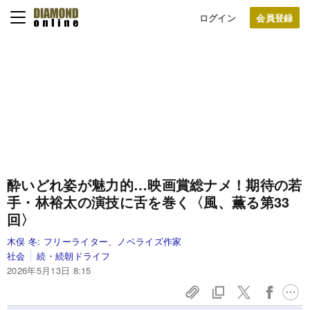
ログイン
酔いどれ姿が魅力的…映画賞総ナメ！期待の若
手・林裕太の演技に舌を巻く〈風、薫る第33
回〉
木俣 冬:
フリーライター、ノベライズ作家
社会
続・続朝ドライフ
2026年5月13日 8:15