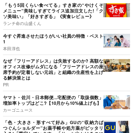
「もう5回くらい食べてる」すき家の“やけくそ
メニュー”美味しすぎてライス追加注文した!「ク
ソ美味い」「好きすぎる」《実食レビュー》
ランチ命の山盛くん
今すぐ昇進させたほうがいい社員の特徴・ベスト
1
本田淳也
なぜ「フリーアドレス」は失敗するのか? 高額な
オフィス改修がムダになる「フリーアドレスの座
席予約が定着しない元凶」と組織の生産性を上げ
る解決策とは
PR
ヤマト・佐川・日本郵便...宅配便の「取扱個数」
増加率トップはどこ?【10月から10%値上げも】
カーゴニュース
「色・大きさ・形すべて好み」GUの“収納力ば
つぐんショルダー”お薬手帳や処方薬がピッタリ