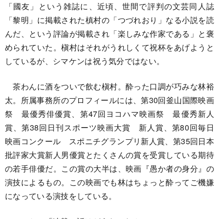
「國友」という雑誌に、近頃、世間で評判の文芸同人誌
「黎明」に掲載された槙村の「つづれおり」なる小説を読
んだ、という評論が掲載され「楽しみな作家である」と褒
められていた。槇村はそれがうれしくて祝杯をあげようと
しているが、シマケンは祝う気分ではない。
茶わんに酒をついで飲む槇村。酔った口調が巧みな林裕
太。所属事務所のプロフィールには、第30回釜山国際映画
祭 最優秀俳優賞、第47回ヨコハマ映画祭 最優秀新人
賞、第38回日刊スポーツ映画大賞 新人賞、第80回毎日
映画コンクール スポニチグランプリ新人賞、第35回日本
批評家大賞新人男優賞とたくさんの賞を受賞している期待
の若手俳優だ。この賞の大半は、映画『愚か者の身分』の
演技によるもの。この映画でも林はちょっと酔ってご機嫌
になっている演技をしている。