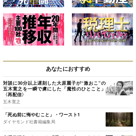
あなたにおすすめ
対談に30分以上遅刻した大原麗子が“激おこ”の
五木寛之を一瞬で虜にした「魔性のひとこと」
〈再配信〉
五木寛之
「死ぬ前に悔やむこと」・ワースト1
ダイヤモンド社書籍編集局