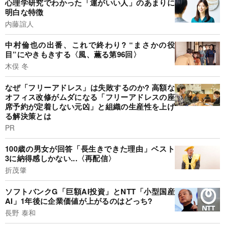
心理学研究でわかった「運がいい人」のあまりに
明白な特徴
内藤誼人
中村倫也の出番、これで終わり? “まさかの役
目”にやきもきする〈風、薫る第96回〉
木俣 冬
なぜ「フリーアドレス」は失敗するのか? 高額な
オフィス改修がムダになる「フリーアドレスの座
席予約が定着しない元凶」と組織の生産性を上げ
る解決策とは
PR
100歳の男女が回答「長生きできた理由」ベスト
3に納得感しかない...〈再配信〉
折茂肇
ソフトバンクG「巨額AI投資」とNTT「小型国産
AI」1年後に企業価値が上がるのはどっち?
長野 泰和