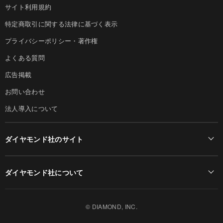
サイト利用規約
特定商取引に関する法律に基づく表示
プライバシーポリシー・著作権
よくある質問
広告掲載
お問い合わせ
法人導入について
ダイヤモンド社のサイト
Diamond Online(English)
ダイヤモンド社について
週刊ダイヤモンド
ダイヤモンド社TOP
DIAMONDハーバード・ビジネス・レビュー
© DIAMOND, INC.
会社概要
ダイヤモンドZAi（デジタル版）