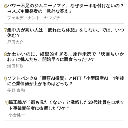
パワー不足のジムニーノマド、なぜターボを付けないの？
→スズキ開発者の「意外な答え」
フェルディナント・ヤマグチ
集中力が高い人は「疲れたら休憩」をしない。では、いつ
休む？
戸田大介
かわいいのに、絶望的すぎる…原作未読で『映画ちいか
わ』に挑んだら、開始早々に面食らったワケ
鎌田和歌
ソフトバンクG「巨額AI投資」とNTT「小型国産AI」1年後
に企業価値が上がるのはどっち？
長野 泰和
孫正義が「顔も見たくない」と激怒した20代社員をロボッ
ト事業責任者に抜擢したワケ
小倉健一