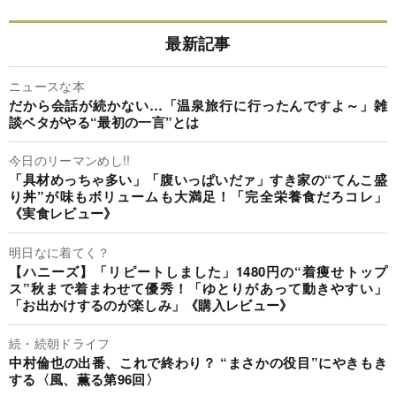
最新記事
ニュースな本
だから会話が続かない…「温泉旅行に行ったんですよ～」雑
談ベタがやる“最初の一言”とは
今日のリーマンめし!!
「具材めっちゃ多い」「腹いっぱいだァ」すき家の“てんこ盛
り丼”が味もボリュームも大満足！「完全栄養食だろコレ」
《実食レビュー》
明日なに着てく？
【ハニーズ】「リピートしました」1480円の“着痩せトップ
ス”秋まで着まわせて優秀！「ゆとりがあって動きやすい」
「お出かけするのが楽しみ」《購入レビュー》
続・続朝ドライフ
中村倫也の出番、これで終わり？ “まさかの役目”にやきもき
する〈風、薫る第96回〉