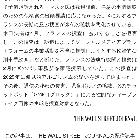
て予備起訴される。マスク氏は数週間前、任意の事情聴取
のための仏検察の出頭要請に応じなかった。Xに対するフ
ランスの長期に及ぶ捜査が米仏の確執を悪化させている。
米司法省は4月、フランスの捜査に協力することを拒否
し、この捜査は「訴追によってソーシャルメディアプラッ
トフォームの事業活動を不当に規制しようとする政治的な
刑事手続き」だと断じた。フランスの法執行機関と検察は
2月にXのパリ事務所を家宅捜索していた。この捜査は
2025年に偏見的アルゴリズムの疑いを巡って始まった。
その後、通信の秘密の侵害、児童ポルノの拡散、Xのチャ
ットボット「Grok（グロック）」による性的なディープフ
ェイク画像の生成も捜査対象となった。
この記事は、THE WALL STREET JOURNALの配信記事