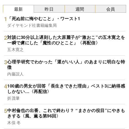
最新
昨日
週間
会員
「死ぬ前に悔やむこと」・ワースト1
ダイヤモンド社書籍編集局
対談に30分以上遅刻した大原麗子が“激おこ”の五木寛之を
一瞬で虜にした「魔性のひとこと」〈再配信〉
五木寛之
心理学研究でわかった「運がいい人」のあまりに明白な特
徴
内藤誼人
100歳の男女が回答「長生きできた理由」ベスト3に納得感
しかない…〈再配信〉
折茂肇
中村倫也の出番、これで終わり？ “まさかの役目”にやきも
きする〈風、薫る第96回〉
木俣 冬