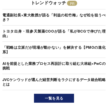
トレンドウォッチ
電通副社長×東大教授が語る「利益の松竹梅」なぜ松を狙うべ
き？
トヨタ出身・現参天製薬COOが語る「私がBCGで伸びた理
由」
「戦略は立派だが現場が動かない」を解決する【PMOの進化
系】
AIを前提とした業務プロセス再設計に取り組む大林組×PwCの
挑戦
JVCケンウッドが選んだ経営判断をラクにするデータ統合戦略
とは
一覧を見る