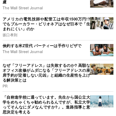
慮
The Wall Street Journal
アメリカの電気技師や配管工は年収1500万円!?
でもブルーカラー・ビリオネアはなぜ日本で「生
まれにくい」のか
坂口孝則
倹約する米Z世代 パーティーは手作りピザで
The Wall Street Journal
なぜ「フリーアドレス」は失敗するのか? 高額な
オフィス改修がムダになる「フリーアドレスの座
席予約が定着しない元凶」と組織の生産性を上げ
る解決策とは
PR
「自称進学校に通っています。先生から国公立大
学をめちゃくちゃ勧められるんですが、私立大学
ってそんなにダメなんですか?」。進路指導と意
思決定を考える