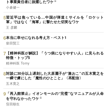
ト事業責任者に抜擢したワケ
小倉健一
習近平は焦っている…中国が弾道ミサイルを「ロケット
軍」ではなく「海軍」に撃たせた切実なワケ
王 彦麟
本当に幸せになれる考え方・ベスト1
柴田賢三
【精神科医が解説】「うつ病になりやすい人」に見られる
特徴・トップ5
精神科医 Tomy
対談に30分以上遅刻した大原麗子が“激おこ”の五木寛之を
一瞬で虜にした「魔性のひとこと」〈再配信〉
五木寛之
「再入館禁止」イオンモールの“完璧”なマニュアルが人命
を守れなかったワケ
窪田順生