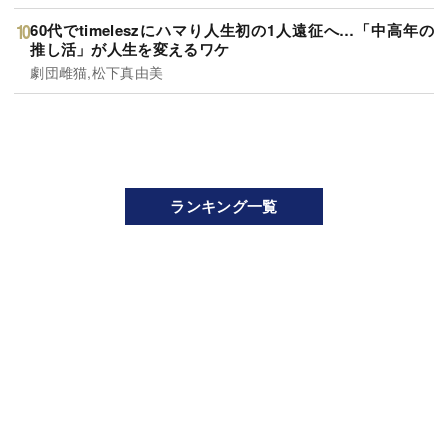
60代でtimeleszにハマり人生初の1人遠征へ…「中高年の
推し活」が人生を変えるワケ
劇団雌猫,松下真由美
ランキング一覧