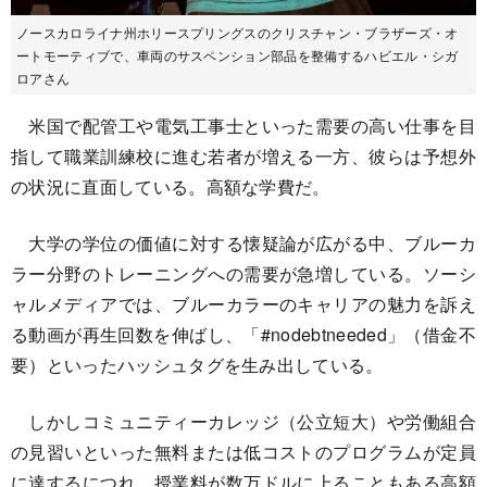
ノースカロライナ州ホリースプリングスのクリスチャン・ブラザーズ・オ
ートモーティブで、車両のサスペンション部品を整備するハビエル・シガ
ロアさん
米国で配管工や電気工事士といった需要の高い仕事を目
指して職業訓練校に進む若者が増える一方、彼らは予想外
の状況に直面している。高額な学費だ。
大学の学位の価値に対する懐疑論が広がる中、ブルーカ
ラー分野のトレーニングへの需要が急増している。ソーシ
ャルメディアでは、ブルーカラーのキャリアの魅力を訴え
る動画が再生回数を伸ばし、「#nodebtneeded」（借金不
要）といったハッシュタグを生み出している。
しかしコミュニティーカレッジ（公立短大）や労働組合
の見習いといった無料または低コストのプログラムが定員
に達するにつれ、授業料が数万ドルに上ることもある高額