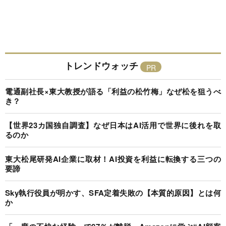
トレンドウォッチ
電通副社長×東大教授が語る「利益の松竹梅」なぜ松を狙うべ
き？
【世界23カ国独自調査】なぜ日本はAI活用で世界に後れを取
るのか
東大松尾研発AI企業に取材！AI投資を利益に転換する三つの
要諦
Sky執行役員が明かす、SFA定着失敗の【本質的原因】とは何
か