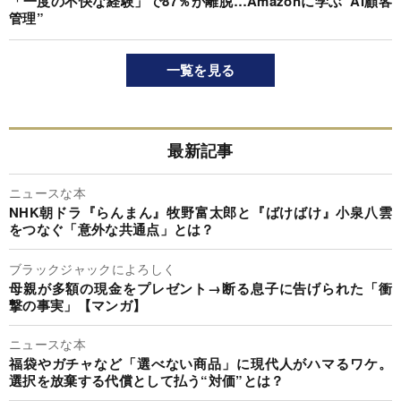
「一度の不快な経験」で87％が離脱…Amazonに学ぶ“AI顧客
管理”
一覧を見る
最新記事
ニュースな本
NHK朝ドラ『らんまん』牧野富太郎と『ばけばけ』小泉八雲
をつなぐ「意外な共通点」とは？
ブラックジャックによろしく
母親が多額の現金をプレゼント→断る息子に告げられた「衝
撃の事実」【マンガ】
ニュースな本
福袋やガチャなど「選べない商品」に現代人がハマるワケ。
選択を放棄する代償として払う“対価”とは？