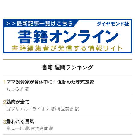
書籍 週間ランキング
ママ投資家が育休中に１億貯めた株式投資
ちょる子 著
筋肉が全て
ガブリエル・ライオン 著/御立英史 訳
嫌われる勇気
岸見一郎 著/古賀史健 著