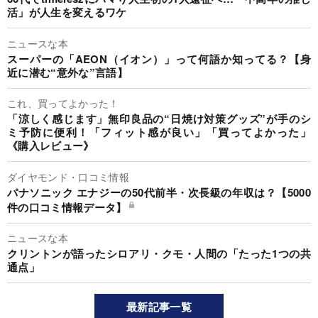
活」が人生を変えるワケ
ニュースな本
スーパーの「AEON（イオン）」って何語か知ってる？【身
近に潜む“意外な”言語】
これ、買ってよかった！
「涼しく感じます」無印良品の“日焼け対策グッズ”が手のシ
ミ予防に便利！「フィット感が良い」「買ってよかった」
《購入レビュー》
ダイヤモンド・口コミ情報
パナソニック エナジーの50代前半・次長級の年収は？【5000
件の口コミ情報データ】
ニュースな本
クリントンが語ったシロアリ・クモ・人間の「たった1つの共
通点」
最新記事一覧