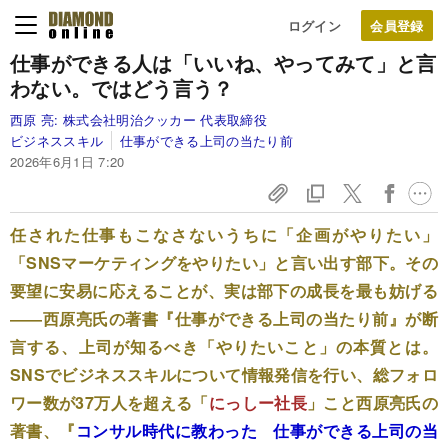
ログイン
仕事ができる人は「いいね、やってみて」と言
わない。ではどう言う？
西原 亮:
株式会社明治クッカー 代表取締役
ビジネススキル
仕事ができる上司の当たり前
2026年6月1日 7:20
任された仕事もこなさないうちに「企画がやりたい」
「SNSマーケティングをやりたい」と言い出す部下。その
要望に安易に応えることが、実は部下の成長を最も妨げる
――西原亮氏の著書『仕事ができる上司の当たり前』が断
言する、上司が知るべき「やりたいこと」の本質とは。
SNSでビジネススキルについて情報発信を行い、総フォロ
ワー数が37万人を超える「
にっしー社長
」こと西原亮氏の
著書、『
コンサル時代に教わった 仕事ができる上司の当