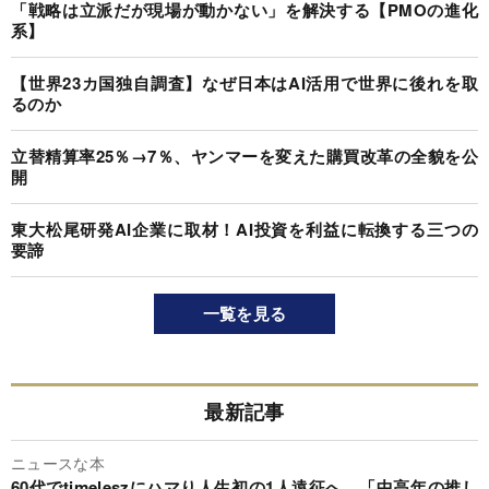
「戦略は立派だが現場が動かない」を解決する【PMOの進化
系】
【世界23カ国独自調査】なぜ日本はAI活用で世界に後れを取
るのか
立替精算率25％→7％、ヤンマーを変えた購買改革の全貌を公
開
東大松尾研発AI企業に取材！AI投資を利益に転換する三つの
要諦
一覧を見る
最新記事
ニュースな本
60代でtimeleszにハマり人生初の1人遠征へ…「中高年の推し