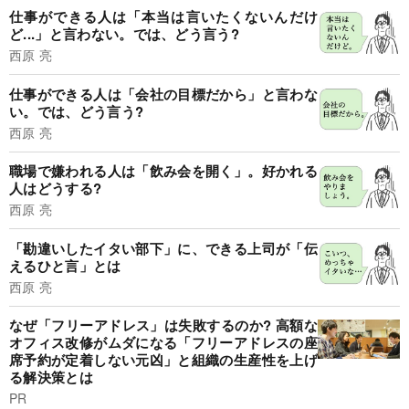
仕事ができる人は「本当は言いたくないんだけ
ど...」と言わない。では、どう言う?
西原 亮
仕事ができる人は「会社の目標だから」と言わな
い。では、どう言う?
西原 亮
職場で嫌われる人は「飲み会を開く」。好かれる
人はどうする?
西原 亮
「勘違いしたイタい部下」に、できる上司が「伝
えるひと言」とは
西原 亮
なぜ「フリーアドレス」は失敗するのか? 高額な
オフィス改修がムダになる「フリーアドレスの座
席予約が定着しない元凶」と組織の生産性を上げ
る解決策とは
PR