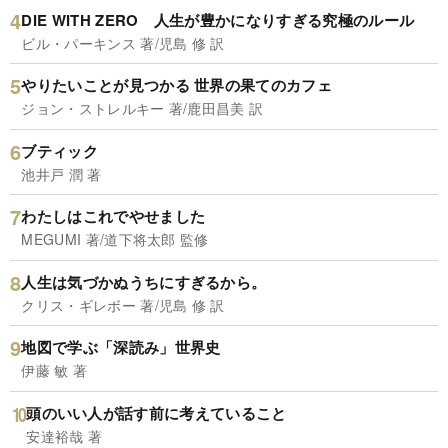
DIE WITH ZERO 人生が豊かになりすぎる究極のルール
ビル・パーキンス 著/児島 修 訳
やりたいことが見つかる 世界の果てのカフェ
ジョン・ストレルキー 著/鹿田昌美 訳
ブティック
池井戸 潤 著
わたしはこれでやせました
MEGUMI 著/道下将太郎 監修
人生は気づかぬうちにすぎるから。
クリス・ギレボー 著/児島 修 訳
地図で学ぶ「深読み」世界史
伊藤 敏 著
頭のいい人が話す前に考えていること
安達裕哉 著