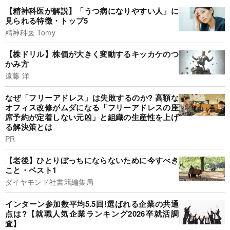
【精神科医が解説】「うつ病になりやすい人」に
見られる特徴・トップ5
精神科医 Tomy
【株ドリル】株価が大きく変動するキッカケのつ
かみ方
遠藤 洋
なぜ「フリーアドレス」は失敗するのか? 高額な
オフィス改修がムダになる「フリーアドレスの座
席予約が定着しない元凶」と組織の生産性を上げ
る解決策とは
PR
【老後】ひとりぼっちにならないために今すべき
こと・ベスト1
ダイヤモンド社書籍編集局
インターン参加数平均5.5回!選ばれる企業の共通
点は?【就職人気企業ランキング2026卒就活調
査】