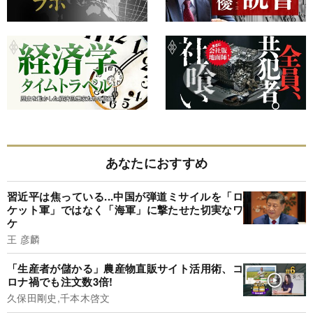
あなたにおすすめ
習近平は焦っている...中国が弾道ミサイルを「ロ
ケット軍」ではなく「海軍」に撃たせた切実なワ
ケ
王 彦麟
「生産者が儲かる」農産物直販サイト活用術、コ
ロナ禍でも注文数3倍!
久保田剛史,千本木啓文