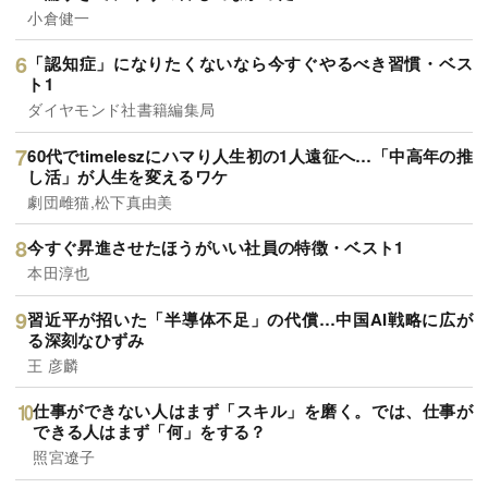
小倉健一
「認知症」になりたくないなら今すぐやるべき習慣・ベス
ト1
ダイヤモンド社書籍編集局
60代でtimeleszにハマり人生初の1人遠征へ…「中高年の推
し活」が人生を変えるワケ
劇団雌猫,松下真由美
今すぐ昇進させたほうがいい社員の特徴・ベスト1
本田淳也
習近平が招いた「半導体不足」の代償…中国AI戦略に広が
る深刻なひずみ
王 彦麟
仕事ができない人はまず「スキル」を磨く。では、仕事が
できる人はまず「何」をする？
照宮遼子