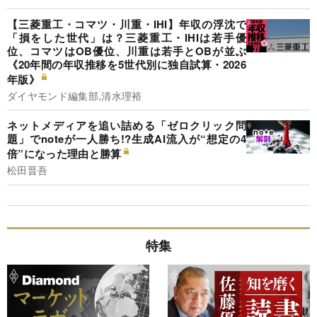
【三菱重工・コマツ・川重・IHI】年収の浮沈で
「損をした世代」は？三菱重工・IHIは若手優
位、コマツはOB優位、川重は若手とOBが並ぶ
《20年間の年収推移を5世代別に独自試算・2026
年版》
ダイヤモンド編集部,清水理裕
ネットメディアを追い詰める「ゼロクリック問
題」でnoteが一人勝ち!?生成AI流入が“想定の4
倍”になった理由と勝算
松田晋吾
特集