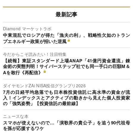
最新記事
Diamond マーケットラボ
中東混乱でロシアが得た「漁夫の利」、戦略性欠如のトラン
プエネルギー政策が招いた逆風
今だからこそ読みたい！注目特集
【続報】東証スタンダード上場ANAP「41億円資金還流」錬
金術の実態判明！サイバーステップ社でも同一手口の巨額M＆
Aを敢行《再配信》
ダイヤモンドZAi NISA投信グランプリ2026
7月の日経平均急落でも日本株投資信託に高水準の資金が流
入！インデックスとアクティブの動きから見えた個人投資家
の「強気姿勢」【投資信託の最前線】
ニュースな本
スマホが使えないので…「演歌界の貴公子」を追う90代祖母
を孫が応援するワケ