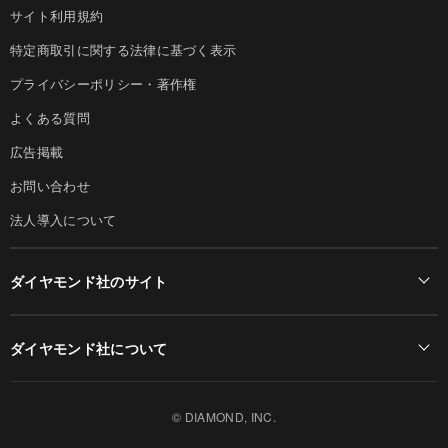
サイト利用規約
特定商取引に関する法律に基づく表示
プライバシーポリシー・著作権
よくある質問
広告掲載
お問い合わせ
法人導入について
ダイヤモンド社のサイト
Diamond Online(English)
ダイヤモンド社について
週刊ダイヤモンド
ダイヤモンド社TOP
DIAMONDハーバード・ビジネス・レビュー
© DIAMOND, INC.
会社概要
ダイヤモンドZAi（デジタル版）