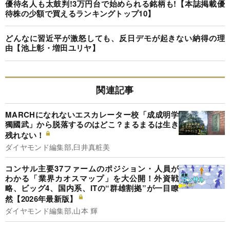
優待名人も太鼓判!3万円台で始められる銘柄も!【本誌掲載優
待株の少額で買えるランキングトップ10】
どんなに習近平が激怒しても、反日デモが起きない納得の理
由【池上彰・増田ユリヤ】
関連記事
MARCHになれないエスカレーター校「成成明学
獨國武」から脱落するのはどこ？まるまるは生き
残れない！
ダイヤモンド編集部,臼井真粧美
コンサル主要37ファームのポジション・人員が
わかる「業界カオスマップ」を大公開！外資戦
略、ビッグ4、国内系、ITの“群雄割拠”が一目瞭
然【2026年最新版】
ダイヤモンド編集部,山本 輝