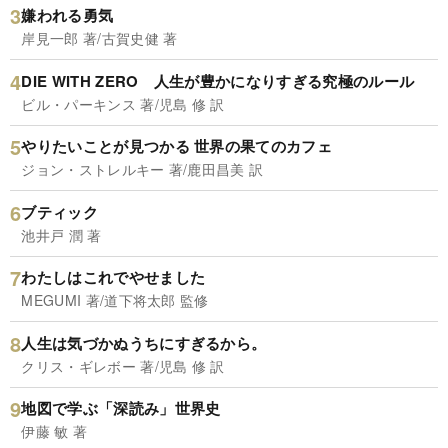
嫌われる勇気
岸見一郎 著/古賀史健 著
DIE WITH ZERO 人生が豊かになりすぎる究極のルール
ビル・パーキンス 著/児島 修 訳
やりたいことが見つかる 世界の果てのカフェ
ジョン・ストレルキー 著/鹿田昌美 訳
ブティック
池井戸 潤 著
わたしはこれでやせました
MEGUMI 著/道下将太郎 監修
人生は気づかぬうちにすぎるから。
クリス・ギレボー 著/児島 修 訳
地図で学ぶ「深読み」世界史
伊藤 敏 著