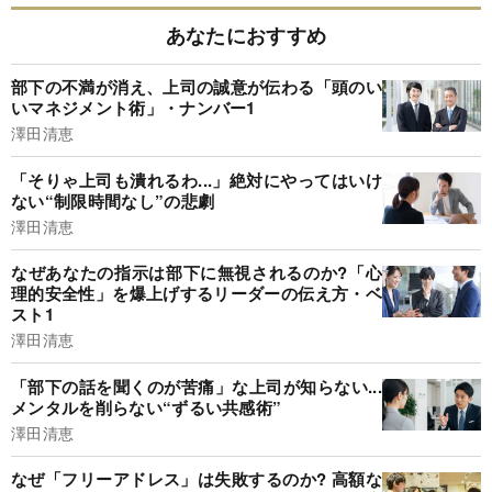
あなたにおすすめ
部下の不満が消え、上司の誠意が伝わる「頭のい
いマネジメント術」・ナンバー1
澤田清恵
「そりゃ上司も潰れるわ...」絶対にやってはいけ
ない“制限時間なし”の悲劇
澤田清恵
なぜあなたの指示は部下に無視されるのか?「心
理的安全性」を爆上げするリーダーの伝え方・ベ
スト1
澤田清恵
「部下の話を聞くのが苦痛」な上司が知らない...
メンタルを削らない“ずるい共感術”
澤田清恵
なぜ「フリーアドレス」は失敗するのか? 高額な