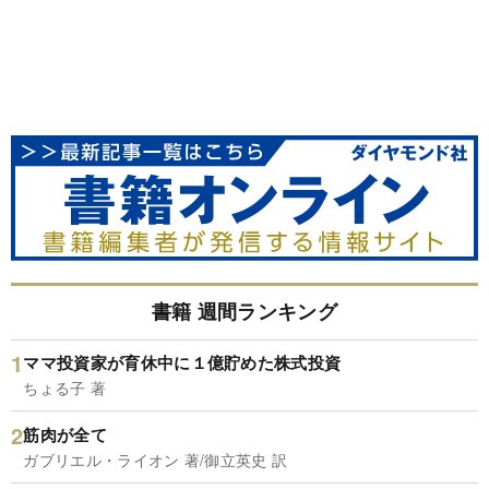
書籍 週間ランキング
ママ投資家が育休中に１億貯めた株式投資
ちょる子 著
筋肉が全て
ガブリエル・ライオン 著/御立英史 訳