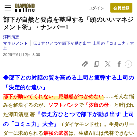
ログイン
部下が自然と要点を整理する「頭のいいマネジ
メント術」・ナンバー1
澤田清恵
マネジメント
伝え方ひとつで部下が動き出す 上司の「コミュ力」大
全
2026年6月12日 8:00
◆部下との対話の質を高める上司と疲弊する上司の
「決定的な違い」
部下が動いてくれない、距離感がつかめない
……そんな悩
みを解決するのが、
ソフトバンク
で
「汐留の母」
と呼ばれ
『伝え方ひとつで部下が動き出す 上司
た澤田清恵 著
の「コミュ力」大全』
（ダイヤモンド社）。生身のリー
ダーに求められる
最強の武器
は、生成AIには代替できない