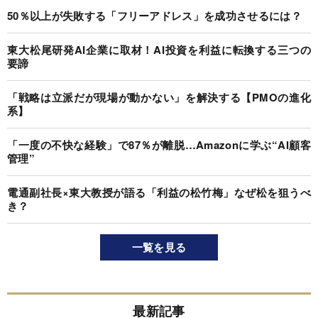
50％以上が失敗する「フリーアドレス」を成功させるには？
東大松尾研発AI企業に取材！AI投資を利益に転換する三つの
要諦
「戦略は立派だが現場が動かない」を解決する【PMOの進化
系】
「一度の不快な経験」で87％が離脱…Amazonに学ぶ“AI顧客
管理”
電通副社長×東大教授が語る「利益の松竹梅」なぜ松を狙うべ
き？
一覧を見る
最新記事