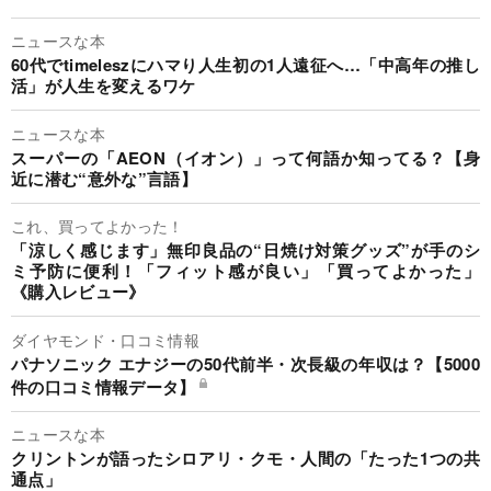
ニュースな本
60代でtimeleszにハマり人生初の1人遠征へ…「中高年の推し
活」が人生を変えるワケ
ニュースな本
スーパーの「AEON（イオン）」って何語か知ってる？【身
近に潜む“意外な”言語】
これ、買ってよかった！
「涼しく感じます」無印良品の“日焼け対策グッズ”が手のシ
ミ予防に便利！「フィット感が良い」「買ってよかった」
《購入レビュー》
ダイヤモンド・口コミ情報
パナソニック エナジーの50代前半・次長級の年収は？【5000
件の口コミ情報データ】
ニュースな本
クリントンが語ったシロアリ・クモ・人間の「たった1つの共
通点」