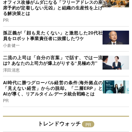
オフィス改修がムダになる「フリーアドレスの座
席予約が定着しない元凶」と組織の生産性を上げ
る解決策とは
PR
孫正義が「顔も見たくない」と激怒した20代社
員をロボット事業責任者に抜擢したワケ
小倉健一
二流の上司は「自分の言葉」で話す、では一流
は? あなたの上司力が爆上がりする“見極め方”
澤田清恵
AI時代に勝つグローバル経営の条件:海外拠点の
「見えない経営」からの脱却。「二層ERP」と
AIが導く、リアルタイム·データ統合戦略とは
PR
トレンドウォッチ