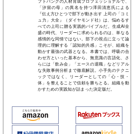
フトバンクの人材育成プロフェッショナルで、
「汐留の母」の異名を持つ澤田清恵氏による
『伝え方ひとつで部下が動き出す 上司の「コミ
ュ力」大全』（ダイヤモンド社）は、悩めるす
べての上司に贈る実践的バイブルだ。生成AI全
盛の時代、リーダーに求められるのは、単なる
感情的な同情ではない。部下の視点に立って論
理的に理解する「認知的共感」こそが、組織を
動かす最強の武器となる。本書では、呼吸の合
わせ方といった基本から、無意識の言語化、さ
らには「飲み会」「エースの退職」などリアル
な失敗事例分析まで徹底解説。小手先のテクニ
ックではなく、リーダーとしての「心・技・
体」を整えることで信頼を勝ちとる。組織を動
かすための実践知が詰まった決定版だ。