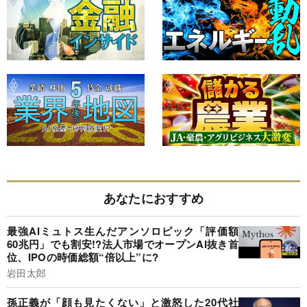
あなたにおすすめ
最強AIミュトス生んだアンソロピック「評価額
60兆円」でも割安!?法人市場でオープンAI抜き首
位、IPOの時価総額“倍以上”に?
岩田太郎
孫正義が「顔も見たくない」と激怒した20代社