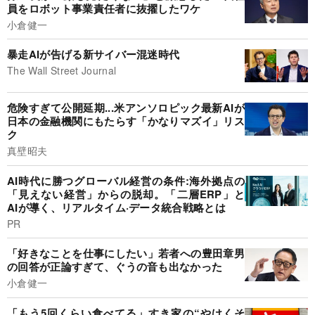
員をロボット事業責任者に抜擢したワケ
小倉健一
暴走AIが告げる新サイバー混迷時代
The Wall Street Journal
危険すぎて公開延期...米アンソロピック最新AIが
日本の金融機関にもたらす「かなりマズイ」リス
ク
真壁昭夫
AI時代に勝つグローバル経営の条件:海外拠点の
「見えない経営」からの脱却。「二層ERP」と
AIが導く、リアルタイム·データ統合戦略とは
PR
「好きなことを仕事にしたい」若者への豊田章男
の回答が正論すぎて、ぐうの音も出なかった
小倉健一
「もう5回くらい食べてる」すき家の“やけくそ