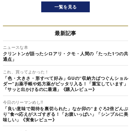
一覧を見る
最新記事
ニュースな本
クリントンが語ったシロアリ・クモ・人間の「たった1つの共
通点」
これ、買ってよかった！
「色・大きさ・形すべて好み」GUの“収納力ばつぐんショル
ダー”お薬手帳や処方薬がピッタリ入る！「重宝しています」
「サッと出かけるのに最適」《購入レビュー》
今日のリーマンめし!!
「良い意味で期待を裏切られた」なか卯の“まぐろ2倍どんぶ
り”食べ応えがスゴすぎる！「お腹いっぱい」「シンプルに美
味しい」《実食レビュー》