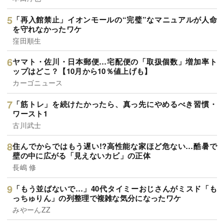
「再入館禁止」イオンモールの“完璧”なマニュアルが人命
を守れなかったワケ
窪田順生
ヤマト・佐川・日本郵便…宅配便の「取扱個数」増加率ト
ップはどこ？【10月から10％値上げも】
カーゴニュース
「筋トレ」を続けたかったら、真っ先にやめるべき習慣・
ワースト1
古川武士
住んでからではもう遅い!?高性能な家ほど危ない…酷暑で
壁の中に広がる「見えないカビ」の正体
長嶋 修
「もう並ばないで…」40代タイミーおじさんがミスド「も
っちゅりん」の列整理で複雑な気分になったワケ
みやーんZZ