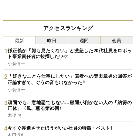
アクセスランキング
最新
昨日
週間
会員
孫正義が「顔も見たくない」と激怒した20代社員をロボッ
ト事業責任者に抜擢したワケ
小倉健一
「好きなことを仕事にしたい」若者への豊田章男の回答が
正論すぎて、ぐうの音も出なかった
小倉健一
頑固でも、意地悪でもない…融通が利かない人の「納得の
正体」〈風、薫る第95回〉
木俣 冬
今すぐ昇進させたほうがいい社員の特徴・ベスト1
本田淳也