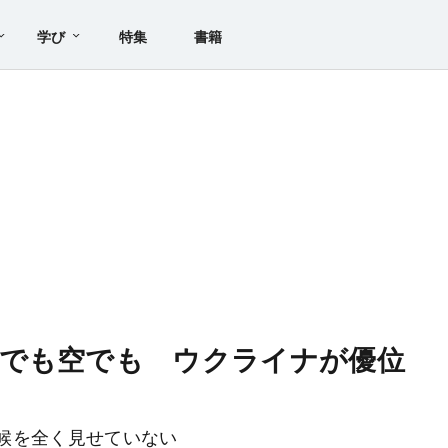
学び
特集
書籍
上でも空でも ウクライナが優位
候を全く見せていない