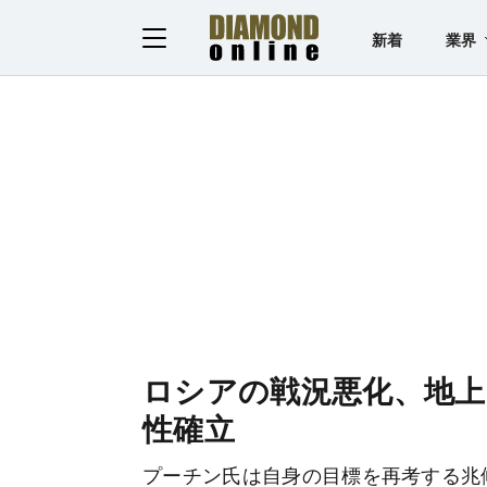
新着
業界
ロシアの戦況悪化、地
性確立
プーチン氏は自身の目標を再考する兆