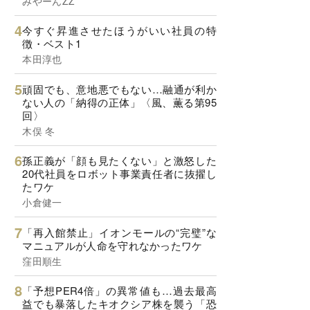
みやーんZZ
今すぐ昇進させたほうがいい社員の特
徴・ベスト1
本田淳也
頑固でも、意地悪でもない…融通が利か
ない人の「納得の正体」〈風、薫る第95
回〉
木俣 冬
孫正義が「顔も見たくない」と激怒した
20代社員をロボット事業責任者に抜擢し
たワケ
小倉健一
「再入館禁止」イオンモールの“完璧”な
マニュアルが人命を守れなかったワケ
窪田順生
「予想PER4倍」の異常値も…過去最高
益でも暴落したキオクシア株を襲う「恐