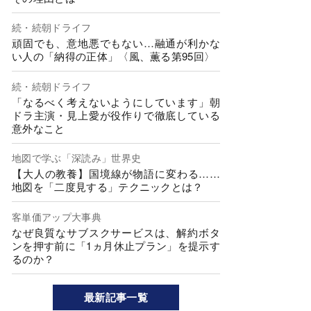
続・続朝ドライフ
頑固でも、意地悪でもない…融通が利かな
い人の「納得の正体」〈風、薫る第95回〉
続・続朝ドライフ
「なるべく考えないようにしています」朝
ドラ主演・見上愛が役作りで徹底している
意外なこと
地図で学ぶ「深読み」世界史
【大人の教養】国境線が物語に変わる……
地図を「二度見する」テクニックとは？
客単価アップ大事典
なぜ良質なサブスクサービスは、解約ボタ
ンを押す前に「1ヵ月休止プラン」を提示す
るのか？
最新記事一覧