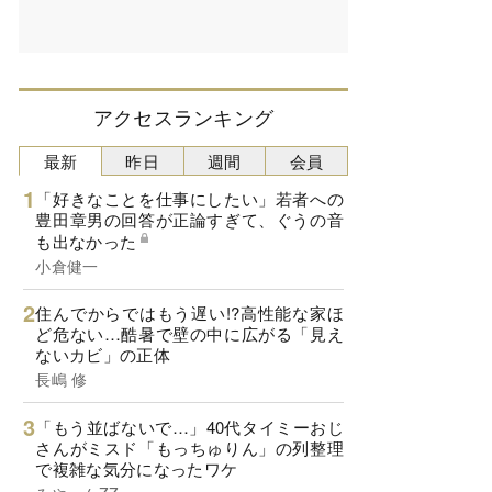
アクセスランキング
最新
昨日
週間
会員
「好きなことを仕事にしたい」若者への
豊田章男の回答が正論すぎて、ぐうの音
も出なかった
小倉健一
住んでからではもう遅い!?高性能な家ほ
ど危ない…酷暑で壁の中に広がる「見え
ないカビ」の正体
長嶋 修
「もう並ばないで…」40代タイミーおじ
さんがミスド「もっちゅりん」の列整理
で複雑な気分になったワケ