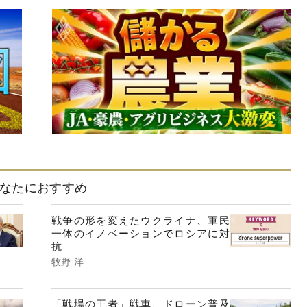
なたにおすすめ
戦争の形を変えたウクライナ、軍民
一体のイノベーションでロシアに対
抗
牧野 洋
「戦場の王者」戦車、ドローン普及