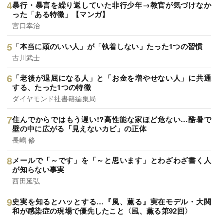
暴行・暴言を繰り返していた非行少年→教官が気づけなか
った「ある特徴」【マンガ】
宮口幸治
「本当に頭のいい人」が「執着しない」たった1つの習慣
古川武士
「老後が退屈になる人」と「お金を増やせない人」に共通
する、たった1つの特徴
ダイヤモンド社書籍編集局
住んでからではもう遅い!?高性能な家ほど危ない…酷暑で
壁の中に広がる「見えないカビ」の正体
長嶋 修
メールで「～です」を「～と思います」とわざわざ書く人
が知らない事実
西田延弘
史実を知るとハッとする…『風、薫る』実在モデル・大関
和が感染症の現場で優先したこと〈風、薫る第92回〉