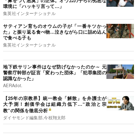
「鼻をつく悪臭」の正体。オウムの子らの劣悪な
環境に「ハッキリ言って…」
集英社インターナショナル
サティアン育ちのオウムの子が「一番キツかっ
た」と振り返る食べ物…泣きながら口に詰め込ん
で食べる子も
集英社インターナショナル
地下鉄サリン事件はなぜ防げなかったのか～ 元
警察庁幹部が証言「変わった団体」「犯罪集団の
認識なかった」
AERAdot.
【25年の宗教界】統一教会「解散」を弁護士が
大予測！創価学会は組織力低下…“政治と宗
教”の関係を徹底分析
ダイヤモンド編集部,今枝翔太郎