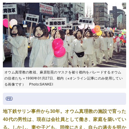
オウム真理教の教祖、麻原彰晃のマスクを被り都内をパレードするオウム
の信者たち＝1990年01月27日、都内（※オンライン記事にのみ使用してい
る画像です） Photo:SANKEI
地下鉄サリン事件から30年。オウム真理教の施設で育った
40代の男性は、現在は会社員として働き、家庭を築いてい
る。しかし、妻や子ども、同僚にさえ、自らの過去を明か