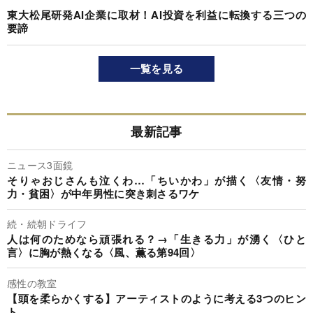
東大松尾研発AI企業に取材！AI投資を利益に転換する三つの
要諦
一覧を見る
最新記事
ニュース3面鏡
そりゃおじさんも泣くわ…「ちいかわ」が描く〈友情・努
力・貧困〉が中年男性に突き刺さるワケ
続・続朝ドライフ
人は何のためなら頑張れる？→「生きる力」が湧く〈ひと
言〉に胸が熱くなる〈風、薫る第94回〉
感性の教室
【頭を柔らかくする】アーティストのように考える3つのヒン
ト