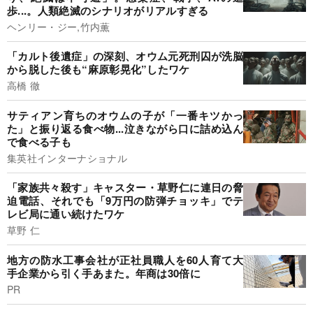
歩...。人類絶滅のシナリオがリアルすぎる
ヘンリー・ジー,竹内薫
「カルト後遺症」の深刻、オウム元死刑囚が洗脳
から脱した後も“麻原彰晃化”したワケ
高橋 徹
サティアン育ちのオウムの子が「一番キツかっ
た」と振り返る食べ物...泣きながら口に詰め込ん
で食べる子も
集英社インターナショナル
「家族共々殺す」キャスター・草野仁に連日の脅
迫電話、それでも「9万円の防弾チョッキ」でテ
レビ局に通い続けたワケ
草野 仁
地方の防水工事会社が正社員職人を60人育て大
手企業から引く手あまた。年商は30倍に
PR