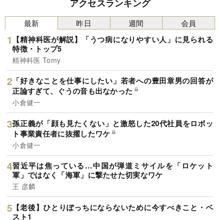
アクセスランキング
最新
昨日
週間
会員
【精神科医が解説】「うつ病になりやすい人」に見られる
特徴・トップ5
精神科医 Tomy
「好きなことを仕事にしたい」若者への豊田章男の回答が
正論すぎて、ぐうの音も出なかった
小倉健一
孫正義が「顔も見たくない」と激怒した20代社員をロボッ
ト事業責任者に抜擢したワケ
小倉健一
習近平は焦っている…中国が弾道ミサイルを「ロケット
軍」ではなく「海軍」に撃たせた切実なワケ
王 彦麟
【老後】ひとりぼっちにならないために今すべきこと・ベ
スト1