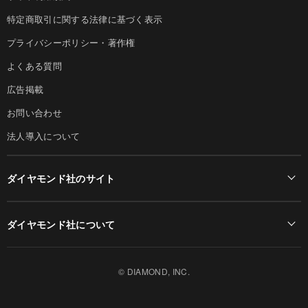
特定商取引に関する法律に基づく表示
プライバシーポリシー・著作権
よくある質問
広告掲載
お問い合わせ
法人導入について
ダイヤモンド社のサイト
Diamond Online(English)
ダイヤモンド社について
週刊ダイヤモンド
ダイヤモンド社TOP
DIAMONDハーバード・ビジネス・レビュー
© DIAMOND, INC.
会社概要
ダイヤモンドZAi（デジタル版）
採用情報
書籍オンライン