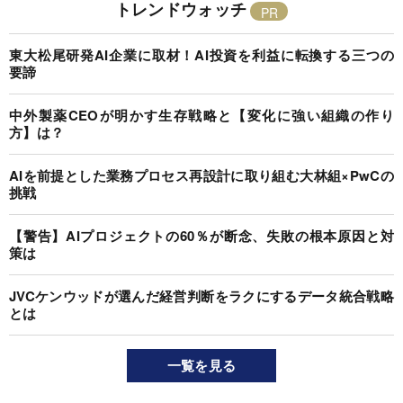
トレンドウォッチ
東大松尾研発AI企業に取材！AI投資を利益に転換する三つの
要諦
中外製薬CEOが明かす生存戦略と【変化に強い組織の作り
方】は？
AIを前提とした業務プロセス再設計に取り組む大林組×PwCの
挑戦
【警告】AIプロジェクトの60％が断念、失敗の根本原因と対
策は
JVCケンウッドが選んだ経営判断をラクにするデータ統合戦略
とは
一覧を見る