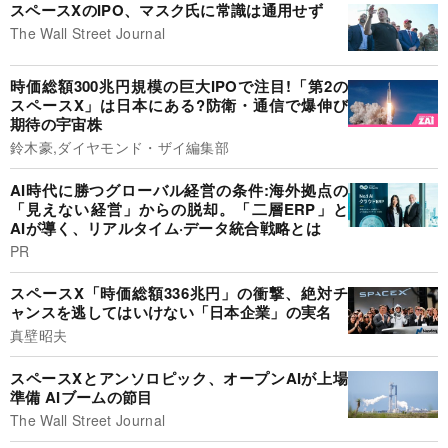
スペースXのIPO、マスク氏に常識は通用せず
The Wall Street Journal
時価総額300兆円規模の巨大IPOで注目!「第2の
スペースX」は日本にある?防衛・通信で爆伸び
期待の宇宙株
鈴木豪,ダイヤモンド・ザイ編集部
AI時代に勝つグローバル経営の条件:海外拠点の
「見えない経営」からの脱却。「二層ERP」と
AIが導く、リアルタイム·データ統合戦略とは
PR
スペースX「時価総額336兆円」の衝撃、絶対チ
ャンスを逃してはいけない「日本企業」の実名
真壁昭夫
スペースXとアンソロピック、オープンAIが上場
準備 AIブームの節目
The Wall Street Journal