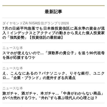
最新記事
ダイヤモンドZAi NISA投信グランプリ2026
7月の日経平均急落でも日本株投資信託に高水準の資金が流
入！インデックスとアクティブの動きから見えた個人投資家
の「強気姿勢」【投資信託の最前線】
ニュースな本
スマホが使えないので…「演歌界の貴公子」を追う90代祖母
を孫が応援するワケ
ニュースな本
え、こんなにあるの？パナソニック、りそな銀行、ユニク
ロ…「企業・ブランド」の意外すぎる共通点
ニュースな本
旅ガチャ、酒ガチャ、本ガチャ…「中身がわからない商品」
がバカ売れするワケ。“外れ”すら喜ぶ現代人の心理とは？