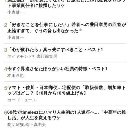
ト事業責任者に抜擢したワケ
小倉健一
「好きなことを仕事にしたい」若者への豊田章男の回答が
正論すぎて、ぐうの音も出なかった
小倉健一
「心が疲れたら」真っ先にすべきこと・ベスト1
ダイヤモンド社書籍編集局
今すぐ昇進させたほうがいい社員の特徴・ベスト1
本田淳也
ヤマト・佐川・日本郵便…宅配便の「取扱個数」増加率ト
ップはどこ？【10月から10％値上げも】
カーゴニュース
60代でtimeleszにハマり人生初の1人遠征へ…「中高年の推
し活」が人生を変えるワケ
劇団雌猫,松下真由美