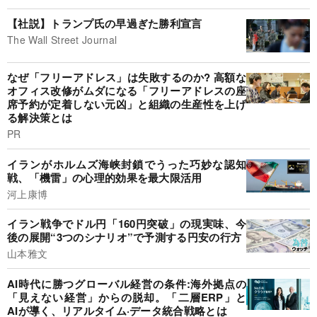
【社説】トランプ氏の早過ぎた勝利宣言
The Wall Street Journal
なぜ「フリーアドレス」は失敗するのか? 高額な
オフィス改修がムダになる「フリーアドレスの座
席予約が定着しない元凶」と組織の生産性を上げ
る解決策とは
PR
イランがホルムズ海峡封鎖でうった巧妙な認知
戦、「機雷」の心理的効果を最大限活用
河上康博
イラン戦争でドル円「160円突破」の現実味、今
後の展開“3つのシナリオ”で予測する円安の行方
山本雅文
AI時代に勝つグローバル経営の条件:海外拠点の
「見えない経営」からの脱却。「二層ERP」と
AIが導く、リアルタイム·データ統合戦略とは