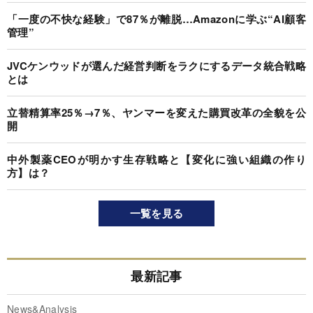
「一度の不快な経験」で87％が離脱…Amazonに学ぶ“AI顧客
管理”
JVCケンウッドが選んだ経営判断をラクにするデータ統合戦略
とは
立替精算率25％→7％、ヤンマーを変えた購買改革の全貌を公
開
中外製薬CEOが明かす生存戦略と【変化に強い組織の作り
方】は？
一覧を見る
最新記事
News&Analysis