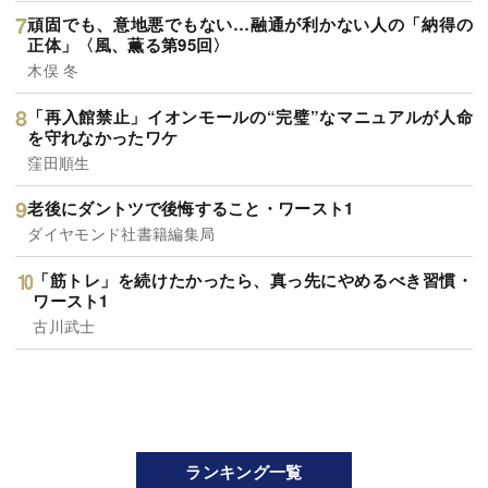
頑固でも、意地悪でもない…融通が利かない人の「納得の
正体」〈風、薫る第95回〉
木俣 冬
「再入館禁止」イオンモールの“完璧”なマニュアルが人命
を守れなかったワケ
窪田順生
老後にダントツで後悔すること・ワースト1
ダイヤモンド社書籍編集局
「筋トレ」を続けたかったら、真っ先にやめるべき習慣・
ワースト1
古川武士
ランキング一覧