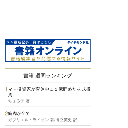
書籍 週間ランキング
ママ投資家が育休中に１億貯めた株式投
資
ちょる子 著
筋肉が全て
ガブリエル・ライオン 著/御立英史 訳