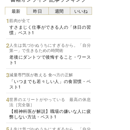
最新
昨日
週間
いいね
筋肉が全て
すさまじく仕事ができる人の「休日の習
慣」ベスト1
人生は気づかぬうちにすぎるから。「自分
第一」で生きるための時間術
老後にダントツで後悔すること・ワース
ト1
減量専門医が教える 食べ方の正解
「いつまでも若々しい人」の食習慣・ベ
スト1
世界のエリートがやっている 最高の休息
法［完全版］
【精神科医が解説】職場の嫌いな人に疲
弊しない方法・ベスト1
人生は気づかぬうちにすぎるから。「自分