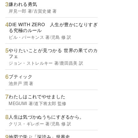
嫌われる勇気
岸見一郎 著/古賀史健 著
DIE WITH ZERO 人生が豊かになりすぎ
る究極のルール
ビル・パーキンス 著/児島 修 訳
やりたいことが見つかる 世界の果てのカ
フェ
ジョン・ストレルキー 著/鹿田昌美 訳
ブティック
池井戸 潤 著
わたしはこれでやせました
MEGUMI 著/道下将太郎 監修
人生は気づかぬうちにすぎるから。
クリス・ギレボー 著/児島 修 訳
地図で学ぶ「深読み」世界史