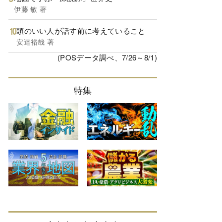
伊藤 敏 著
頭のいい人が話す前に考えていること
安達裕哉 著
(POSデータ調べ、7/26～8/1)
特集