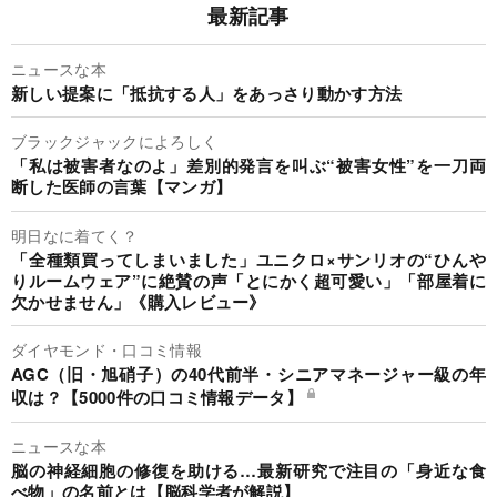
最新記事
ニュースな本
新しい提案に「抵抗する人」をあっさり動かす方法
ブラックジャックによろしく
「私は被害者なのよ」差別的発言を叫ぶ“被害女性”を一刀両
断した医師の言葉【マンガ】
明日なに着てく？
「全種類買ってしまいました」ユニクロ×サンリオの“ひんや
りルームウェア”に絶賛の声「とにかく超可愛い」「部屋着に
欠かせません」《購入レビュー》
ダイヤモンド・口コミ情報
AGC（旧・旭硝子）の40代前半・シニアマネージャー級の年
収は？【5000件の口コミ情報データ】
ニュースな本
脳の神経細胞の修復を助ける…最新研究で注目の「身近な食
べ物」の名前とは【脳科学者が解説】