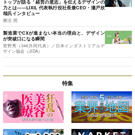
トップが語る「経営の意志」を伝えるデザインの
力とは――LIXIL 代表執行役社長兼CEO・瀬戸欣
哉氏インタビュー
勝沼 潤
製造業でCXが進まない本当の理由と、デザイン
が突破口になる瞬間
菅野秀（346共同代表）／日本インダストリアルデ
ザイン協会（JIDA）
特集