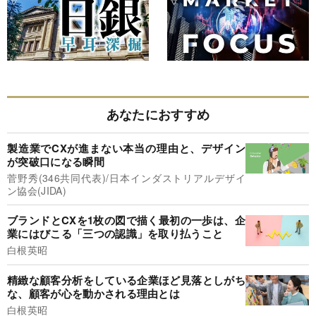
あなたにおすすめ
製造業でCXが進まない本当の理由と、デザイン
が突破口になる瞬間
菅野秀(346共同代表)/日本インダストリアルデザイ
ン協会(JIDA)
ブランドとCXを1枚の図で描く最初の一歩は、企
業にはびこる「三つの認識」を取り払うこと
白根英昭
精緻な顧客分析をしている企業ほど見落としがち
な、顧客が心を動かされる理由とは
白根英昭