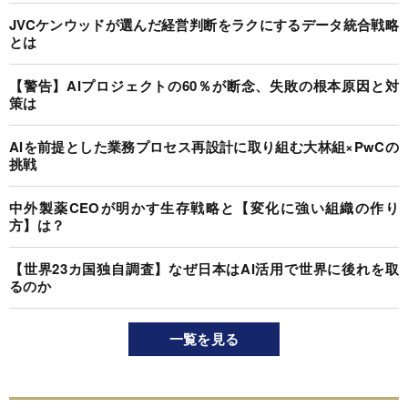
JVCケンウッドが選んだ経営判断をラクにするデータ統合戦略
とは
【警告】AIプロジェクトの60％が断念、失敗の根本原因と対
策は
AIを前提とした業務プロセス再設計に取り組む大林組×PwCの
挑戦
中外製薬CEOが明かす生存戦略と【変化に強い組織の作り
方】は？
【世界23カ国独自調査】なぜ日本はAI活用で世界に後れを取
るのか
一覧を見る