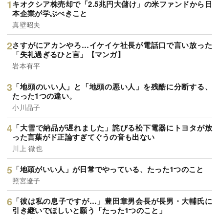
キオクシア株売却で「2.5兆円大儲け」の米ファンドから日
本企業が学ぶべきこと
真壁昭夫
さすがにアカンやろ…イケイケ社長が電話口で言い放った
「失礼過ぎるひと言」【マンガ】
岩本有平
「地頭のいい人」と「地頭の悪い人」を残酷に分断する、
たった1つの違い。
小川晶子
「大雪で納品が遅れました」詫びる松下電器にトヨタが放
った言葉がド正論すぎてぐうの音も出ない
川上 徹也
「地頭がいい人」が日常でやっている、たった1つのこと
照宮遼子
「彼は私の息子ですが…」豊田章男会長が長男・大輔氏に
引き継いでほしいと願う「たった1つのこと」