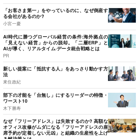
「お客さま第一」をやっているのに、なぜ倒産す
る会社があるのか?
小宮一慶
AI時代に勝つグローバル経営の条件:海外拠点の
「見えない経営」からの脱却。「二層ERP」と
AIが導く、リアルタイム·データ統合戦略とは
PR
新しい提案に「抵抗する人」をあっさり動かす方
法
來住政紀
部下の才能を「台無し」にするリーダーの特徴・
ワースト10
木下勝寿
なぜ「フリーアドレス」は失敗するのか? 高額な
オフィス改修がムダになる「フリーアドレスの座
席予約が定着しない元凶」と組織の生産性を上げ
る解決策とは