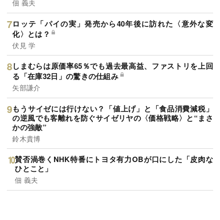
佃 義夫
ロッテ「パイの実」発売から40年後に訪れた〈意外な変
化〉とは？
伏見 学
しまむらは原価率65％でも過去最高益、ファストリを上回
る「在庫32日」の驚きの仕組み
矢部謙介
もうサイゼには行けない？「値上げ」と「食品消費減税」
の逆風でも客離れを防ぐサイゼリヤの〈価格戦略〉と“まさ
かの強敵”
鈴木貴博
賛否渦巻くNHK特番にトヨタ有力OBが口にした「皮肉な
ひとこと」
佃 義夫