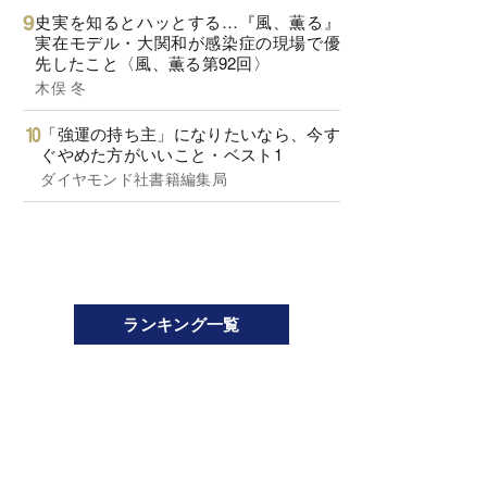
史実を知るとハッとする…『風、薫る』
実在モデル・大関和が感染症の現場で優
先したこと〈風、薫る第92回〉
木俣 冬
「強運の持ち主」になりたいなら、今す
ぐやめた方がいいこと・ベスト1
ダイヤモンド社書籍編集局
ランキング一覧