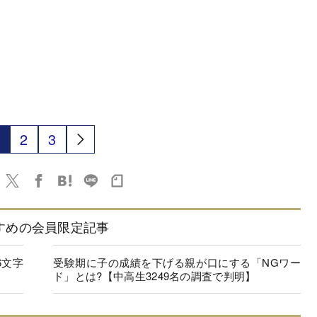
2
3
すめの会員限定記事
6文字
受験期に子の成績を下げる親が口にする「NGワー
ド」とは?【中高生3249名の調査で判明】