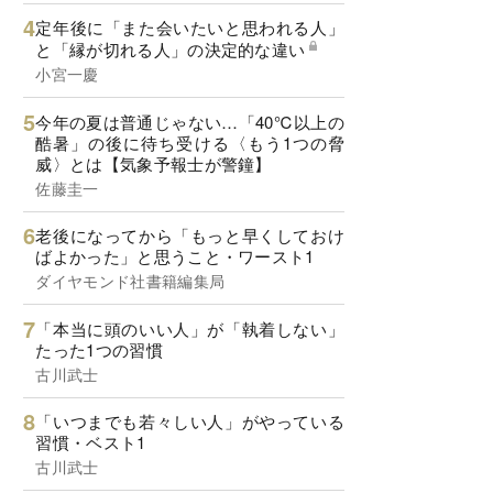
定年後に「また会いたいと思われる人」
と「縁が切れる人」の決定的な違い
小宮一慶
今年の夏は普通じゃない…「40℃以上の
酷暑」の後に待ち受ける〈もう1つの脅
威〉とは【気象予報士が警鐘】
佐藤圭一
老後になってから「もっと早くしておけ
ばよかった」と思うこと・ワースト1
ダイヤモンド社書籍編集局
「本当に頭のいい人」が「執着しない」
たった1つの習慣
古川武士
「いつまでも若々しい人」がやっている
習慣・ベスト1
古川武士