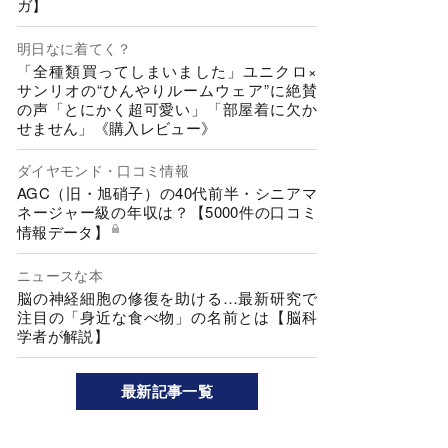
ガ】
明日なに着てく？
「全種類買ってしまいました」ユニクロ×
サンリオの“ひんやりルームウェア”に絶賛
の声「とにかく超可愛い」「部屋着に欠か
せません」《購入レビュー》
ダイヤモンド・口コミ情報
AGC（旧・旭硝子）の40代前半・シニアマ
ネージャー級の年収は？【5000件の口コミ
情報データ】
ニュースな本
脳の神経細胞の修復を助ける…最新研究で
注目の「身近な食べ物」の名前とは【脳科
学者が解説】
最新記事一覧