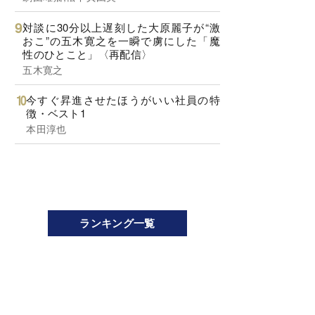
対談に30分以上遅刻した大原麗子が“激
おこ”の五木寛之を一瞬で虜にした「魔
性のひとこと」〈再配信〉
五木寛之
今すぐ昇進させたほうがいい社員の特
徴・ベスト1
本田淳也
ランキング一覧