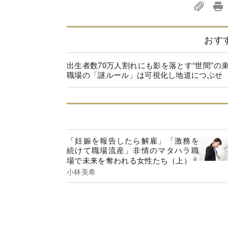
おす
出生者数70万人割れにも影を落とす“世間”の
職場の「謎ルール」は可視化し地道につぶせ
「妊娠を報告したら解雇」「激務を
続けて職場流産」非情のマタハラ職
場で未来を奪われる女性たち（上）
小林美希