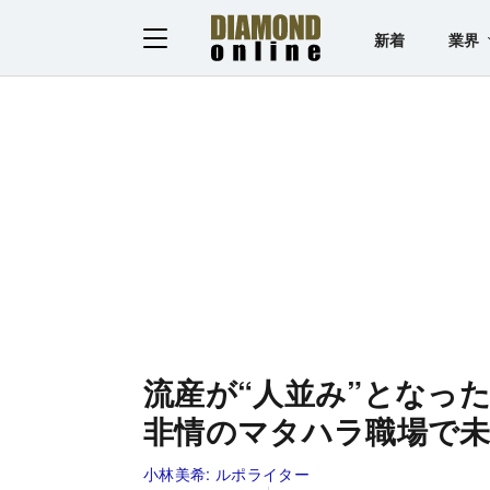
新着
業界
流産が“人並み”となっ
非情のマタハラ職場で
小林美希:
ルポライター