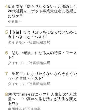
孫正義が「顔も見たくない」と激怒した
20代社員をロボット事業責任者に抜擢し
たワケ
小倉健一
【老後】ひとりぼっちにならないために
今すべきこと・ベスト1
ダイヤモンド社書籍編集局
「悲しい老後」になる人の特徴・ワース
ト1
ダイヤモンド社書籍編集局
「認知症」になりたくないなら今すぐや
るべき習慣・ベスト1
ダイヤモンド社書籍編集局
60代でtimeleszにハマり人生初の1人遠
征へ…「中高年の推し活」が人生を変え
るワケ
劇団雌猫,松下真由美