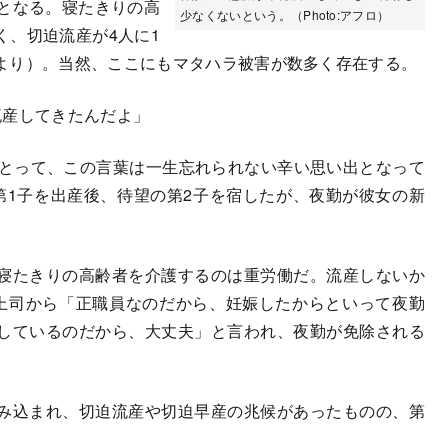
性となる。寝たきりの高
少なくないという。（Photo:アフロ）
く、切迫流産が4人に1
より）。当然、ここにもマタハラ被害が数多く存在する。
流産してきたんだよ」
とって、この言葉は一生忘れられない辛い思い出となって
第1子を出産後、待望の第2子を宿したが、夜勤が彼女の新
寝たきりの高齢者を介護するのは重労働だ。流産しないか
上司から「正職員なのだから、妊娠したからといって夜勤
しているのだから、大丈夫」と言われ、夜勤が免除される
み込まれ、切迫流産や切迫早産の兆候があったものの、第