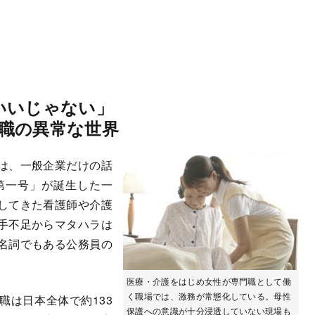
いいじゃない」
職の異常な世界
は、一般企業だけの話
職第一号」が誕生した一
してきた看護師や介護
手不足からマタハラは
名詞でもある公務員の
医療・介護をはじめ女性が専門職として働
く職場では、激務が常態化している。母性
は日本全体で約133
保護への意識が十分浸透していない現場も