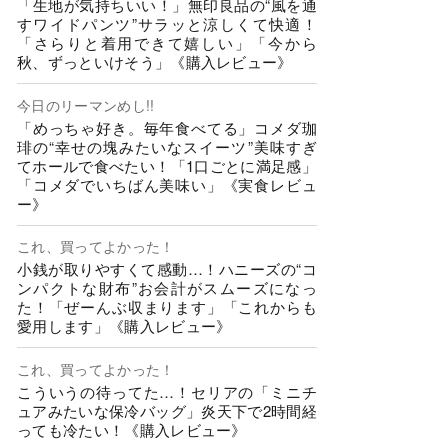
「生地が気持ちいい！」無印良品の“風を通
すワイドパンツ”サラッと涼しくて快適！
「さらりと着用できて嬉しい」「今から
秋、ずっといけそう」《購入レビュー》
今日のリーマンめし!!
「めっちゃ好き。毎年食べてる」コメダ珈
琲の“幸せの塊みたいなスイーツ”美味すぎ
てホールで食べたい！「1口ごとに満足感」
「コメダでいちばん美味い」《実食レビュ
ー》
これ、買ってよかった！
小銭が取りやすくて感動…！ハニーズの“コ
ンパクトな財布”お会計がスムーズになっ
た！「ぜーんぶ収まります」「これからも
愛用します」《購入レビュー》
これ、買ってよかった！
こういうの待ってた…！セリアの「ミニチ
ュアみたいな保冷バッグ」炎天下で2時間経
っても冷たい！《購入レビュー》