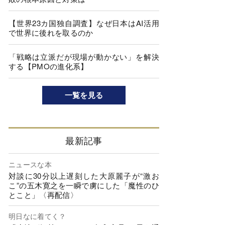
【世界23カ国独自調査】なぜ日本はAI活用
で世界に後れを取るのか
「戦略は立派だが現場が動かない」を解決
する【PMOの進化系】
一覧を見る
最新記事
ニュースな本
対談に30分以上遅刻した大原麗子が“激お
こ”の五木寛之を一瞬で虜にした「魔性のひ
とこと」〈再配信〉
明日なに着てく？