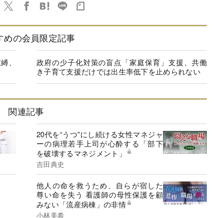
すめの会員限定記事
束縛、
政府の少子化対策の盲点「家庭保育」支援、共働
き子育て支援だけでは出生率低下を止められない
関連記事
20代を“うつ”にし続ける女性マネジャ
ーの病理若手上司が心酔する「部下
を破壊するマネジメント」
吉田典史
他人の命を救うため、自らが宿した
尊い命を失う 看護師の母性保護を顧
みない「流産病棟」の非情
小林美希