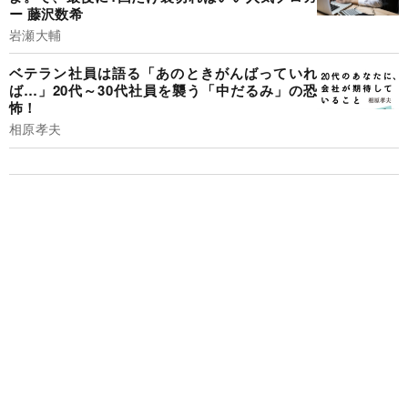
ー 藤沢数希
岩瀬大輔
ベテラン社員は語る「あのときがんばっていれ
ば…」20代～30代社員を襲う「中だるみ」の恐
怖！
相原孝夫