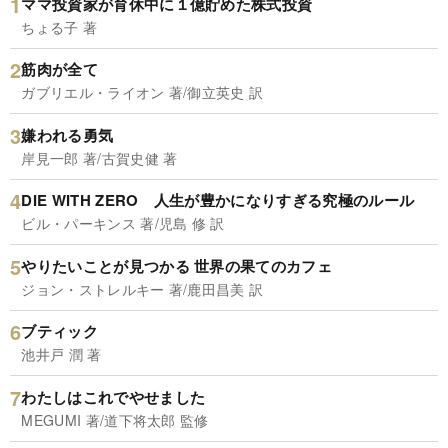
ママ投資家が育休中に１億貯めた株式投資
ちょる子 著
筋肉が全て
ガブリエル・ライオン 著/御立英史 訳
嫌われる勇気
岸見一郎 著/古賀史健 著
DIE WITH ZERO 人生が豊かになりすぎる究極のルール
ビル・パーキンス 著/児島 修 訳
やりたいことが見つかる 世界の果てのカフェ
ジョン・ストレルキー 著/鹿田昌美 訳
ブティック
池井戸 潤 著
わたしはこれでやせました
MEGUMI 著/道下将太郎 監修