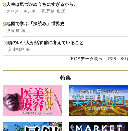
人生は気づかぬうちにすぎるから。
クリス・ギレボー 著/児島 修 訳
地図で学ぶ「深読み」世界史
伊藤 敏 著
頭のいい人が話す前に考えていること
安達裕哉 著
(POSデータ調べ、7/26～8/1)
特集