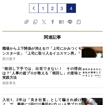
1
2
3
4
関連記事
職場から上下関係が消える!?「上司にかみつくモ
ンスター女」「上司に取り入るイエスマン男」
西川敦子
“根回し下手では、出世できない！ その理由
は？”人事の超プロが教える「根回し」の意味と
実践方法
相原孝夫
入社1、2年は「良き社畜」として騙され続け
よ。で、最後に1回だけ裏切ればいい人気ブロガ