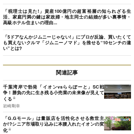
「税理士は見た!」資産100億円の超富裕層の知られざる生
活、家庭円満の鍵は家政婦・地主同士の結婚が多い裏事情・
高級ホテル住まいの理由...
「5ドアなんかジムニーじゃない!」にプロが反論、買いたくて
も買えないクルマ「ジムニーノマド」を推せる“10センチの違
い”とは?
関連記事
千葉湾岸で勃発「イオンvsららぽーと」SC戦
争！勝負の先に生き残る小売業の未来像が見えて
くる
岩崎剛幸
「G.Gモール」は量販店を活性化させる救世主
か!?シニア市場取り込みに本腰入れたイオンの変
化