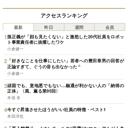
アクセスランキング
最新
昨日
週間
会員
孫正義が「顔も見たくない」と激怒した20代社員をロボッ
ト事業責任者に抜擢したワケ
小倉健一
「好きなことを仕事にしたい」若者への豊田章男の回答が
正論すぎて、ぐうの音も出なかった
小倉健一
頑固でも、意地悪でもない…融通が利かない人の「納得の
正体」〈風、薫る第95回〉
木俣 冬
今すぐ昇進させたほうがいい社員の特徴・ベスト1
本田淳也