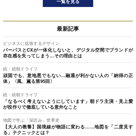
一覧を見る
最新記事
ビジネスに拡張するデザイン
パーパスとCXが一体化しないと、デジタル空間でブランドが
存在感を失ってしまう…その理由とは
続・続朝ドライフ
頑固でも、意地悪でもない…融通が利かない人の「納得の正
体」〈風、薫る第95回〉
続・続朝ドライフ
「なるべく考えないようにしています」朝ドラ主演・見上愛
が役作りで徹底している意外なこと
地図で学ぶ「深読み」世界史
【大人の教養】国境線が物語に変わる……地図を「二度見す
る」テクニックとは？