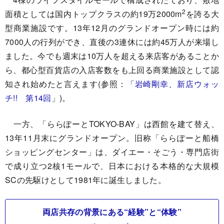
2
面積としては国内トップクラスの約19万2000m
を誇る大
型商業施設です。13年12月のグランドオープン時には約
7000人の行列ができ、直後の3連休には約45万人が来場し
ました。今でも週末は10万人を超える来店客があることか
ら、都心型百貨店の入店客数をも上回る商業施設として認
知され始めたと言えます(参照：
「岩崎剛幸、新店ウォッ
チ!! 第14回
」)。
一方、「ららぽーとTOKYO-BAY」は西館を建て替え、
13年11月末にグランドオープン。旧称「ららぽーと船橋
ショッピングセンター」は、ダイエー・そごう・専門店街
で成り立つ2核1モールで、日本における本格的な大規模
SCの先駆けとして1981年に誕生しました。
両店共存の背景にある“経験”と“体験”