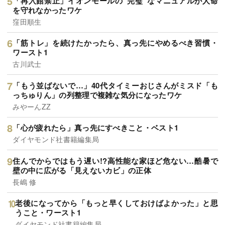
「再入館禁止」イオンモールの“完璧”なマニュアルが人命
を守れなかったワケ
窪田順生
「筋トレ」を続けたかったら、真っ先にやめるべき習慣・
ワースト1
古川武士
「もう並ばないで…」40代タイミーおじさんがミスド「も
っちゅりん」の列整理で複雑な気分になったワケ
みやーんZZ
「心が疲れたら」真っ先にすべきこと・ベスト1
ダイヤモンド社書籍編集局
住んでからではもう遅い!?高性能な家ほど危ない…酷暑で
壁の中に広がる「見えないカビ」の正体
長嶋 修
老後になってから「もっと早くしておけばよかった」と思
うこと・ワースト1
ダイヤモンド社書籍編集局