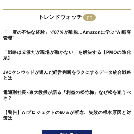
トレンドウォッチ
「一度の不快な経験」で87％が離脱…Amazonに学ぶ“AI顧客
管理”
「戦略は立派だが現場が動かない」を解決する【PMOの進化
系】
JVCケンウッドが選んだ経営判断をラクにするデータ統合戦略
とは
電通副社長×東大教授が語る「利益の松竹梅」なぜ松を狙うべ
き？
【警告】AIプロジェクトの60％が断念、失敗の根本原因と対
策は