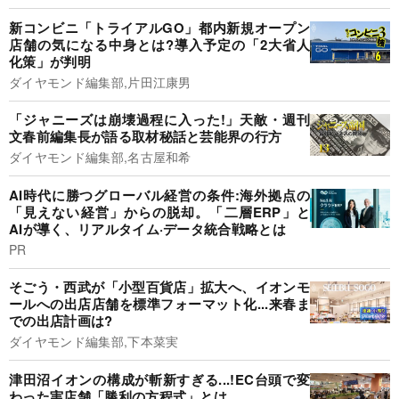
新コンビニ「トライアルGO」都内新規オープン
店舗の気になる中身とは?導入予定の「2大省人
化策」が判明
ダイヤモンド編集部,片田江康男
「ジャニーズは崩壊過程に入った!」天敵・週刊
文春前編集長が語る取材秘話と芸能界の行方
ダイヤモンド編集部,名古屋和希
AI時代に勝つグローバル経営の条件:海外拠点の
「見えない経営」からの脱却。「二層ERP」と
AIが導く、リアルタイム·データ統合戦略とは
PR
そごう・西武が「小型百貨店」拡大へ、イオンモ
ールへの出店店舗を標準フォーマット化...来春ま
での出店計画は?
ダイヤモンド編集部,下本菜実
津田沼イオンの構成が斬新すぎる...!EC台頭で変
わった実店舗「勝利の方程式」とは