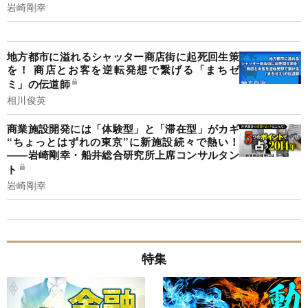
岩崎剛幸
地方都市に溢れるシャッター商店街に起死回生策
を！ 商店とお客を逆転発想で繋げる「まちゼ
ミ」の伝道師
相川俊英
商業施設開発には「体験型」と「滞在型」がカギ
“ちょっとはずれの東京”に新施設続々で熱い！
――岩崎剛幸・船井総合研究所上席コンサルタン
ト
岩崎剛幸
特集