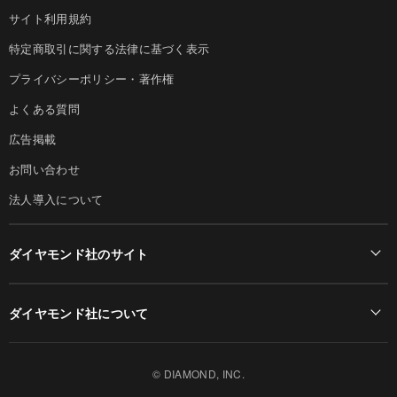
サイト利用規約
特定商取引に関する法律に基づく表示
プライバシーポリシー・著作権
よくある質問
広告掲載
お問い合わせ
法人導入について
ダイヤモンド社のサイト
Diamond Online(English)
ダイヤモンド社について
週刊ダイヤモンド
ダイヤモンド社TOP
DIAMONDハーバード・ビジネス・レビュー
© DIAMOND, INC.
会社概要
ダイヤモンドZAi（デジタル版）