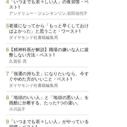
「いつまでも若々しい人」の食習慣・ベ
スト1
アンドリュー・ジェンキンソン,岩田佳代子
老後になってから「もっと早くしておけ
ばよかった」と思うこと・ワースト1
ダイヤモンド社書籍編集局
【精神科医が解説】職場の嫌いな人に疲
弊しない方法・ベスト1
久賀谷 亮
「強運の持ち主」になりたいなら、今す
ぐやめた方がいいこと・ベスト1
ダイヤモンド社書籍編集局
「地頭のいい人」と「地頭の悪い人」を
残酷に分断する、たった1つの違い。
小川晶子
「いつまでも若々しい人」がやっている
習慣・ベスト1