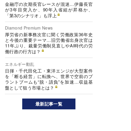
金融庁の次期長官レースが混迷…伊藤長官
が3年目突入か、90年入省組が昇格か、
「第3のシナリオ」も浮上
Diamond Premium News
厚労省の新事務次官に聞く労働政策36年史
と今後の重要テーマ…旧労働省出身次官は
11年ぶり、裁量労働制見直しやAI時代の労
働行政の行方は？
エネルギー動乱
日揮・千代田化工・東洋エンジが大型案件
を「断る経営」に転換へ、世界で空前のプ
ラントブームも“脱・請負”を加速…収益基
盤として狙う市場とは？
最新記事一覧