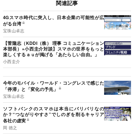
関連記事
4Gスマホ時代に突入し、日本企業の可能性が広
がる台湾
宝珠山卓志
【菅隆志（KDDI（株） 理事 コミュニケーション
本部長）×小西圭介対談】スマホの世界をもっと
楽しくするａｕが掲げる「あたらしい自由。」
小西圭介
今年のモバイル・ワールド・コングレスで感じた
「停滞」と「変化の予兆」
宝珠山卓志
ソフトバンクのスマホは本当にバリバリなの
か？“つながりやすさ”でしのぎを削るキャリア
各社の虚実
岡 徳之