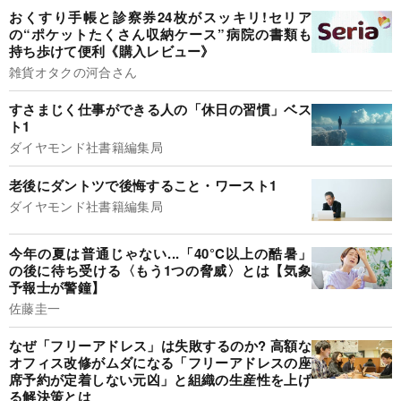
おくすり手帳と診察券24枚がスッキリ!セリア
の“ポケットたくさん収納ケース”病院の書類も
持ち歩けて便利《購入レビュー》
雑貨オタクの河合さん
すさまじく仕事ができる人の「休日の習慣」ベス
ト1
ダイヤモンド社書籍編集局
老後にダントツで後悔すること・ワースト1
ダイヤモンド社書籍編集局
今年の夏は普通じゃない...「40°C以上の酷暑」
の後に待ち受ける〈もう1つの脅威〉とは【気象
予報士が警鐘】
佐藤圭一
なぜ「フリーアドレス」は失敗するのか? 高額な
オフィス改修がムダになる「フリーアドレスの座
席予約が定着しない元凶」と組織の生産性を上げ
る解決策とは