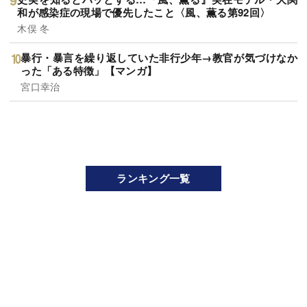
和が感染症の現場で優先したこと〈風、薫る第92回〉
木俣 冬
暴行・暴言を繰り返していた非行少年→教官が気づけなか
った「ある特徴」【マンガ】
宮口幸治
ランキング一覧