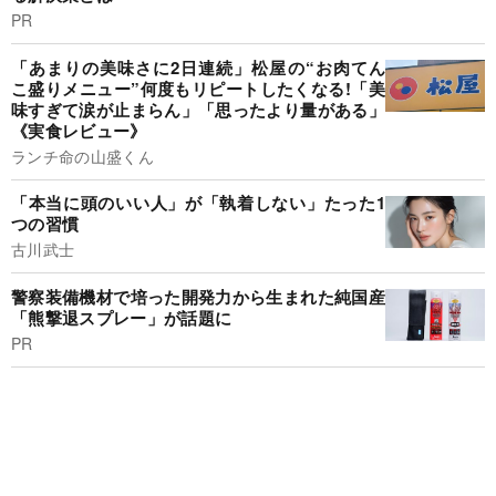
PR
「あまりの美味さに2日連続」松屋の“お肉てん
こ盛りメニュー”何度もリピートしたくなる!「美
味すぎて涙が止まらん」「思ったより量がある」
《実食レビュー》
ランチ命の山盛くん
「本当に頭のいい人」が「執着しない」たった1
つの習慣
古川武士
警察装備機材で培った開発力から生まれた純国産
「熊撃退スプレー」が話題に
PR