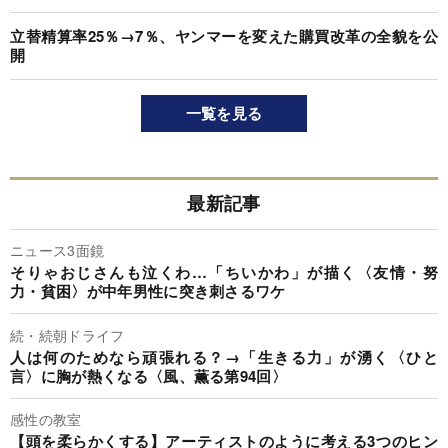
立替精算率25％→7％、ヤンマーを変えた購買改革の全貌を公
開
一覧を見る
最新記事
ニュース3面鏡
そりゃおじさんも泣くわ…「ちいかわ」が描く〈友情・努
力・貧困〉が中年男性に突き刺さるワケ
続・続朝ドライフ
人は何のためなら頑張れる？→「生きる力」が湧く〈ひと
言〉に胸が熱くなる〈風、薫る第94回〉
感性の教室
【頭を柔らかくする】アーティストのように考える3つのヒン