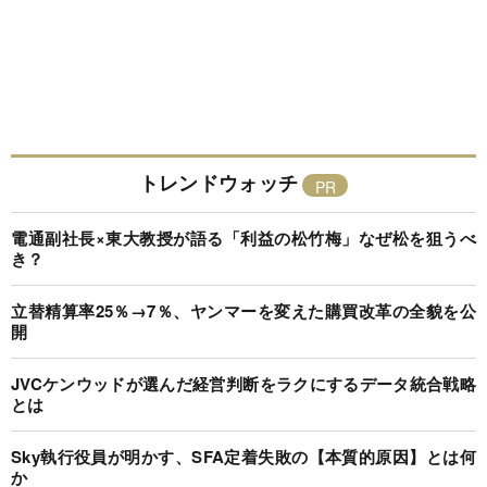
トレンドウォッチ
電通副社長×東大教授が語る「利益の松竹梅」なぜ松を狙うべ
き？
立替精算率25％→7％、ヤンマーを変えた購買改革の全貌を公
開
JVCケンウッドが選んだ経営判断をラクにするデータ統合戦略
とは
Sky執行役員が明かす、SFA定着失敗の【本質的原因】とは何
か