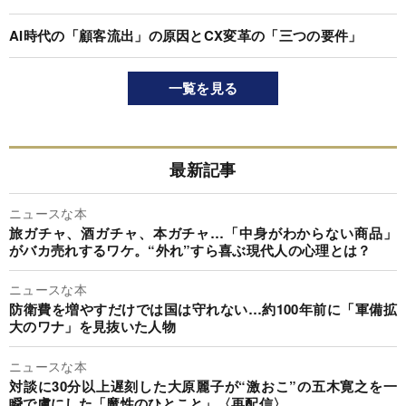
AI時代の「顧客流出」の原因とCX変革の「三つの要件」
一覧を見る
最新記事
ニュースな本
旅ガチャ、酒ガチャ、本ガチャ…「中身がわからない商品」
がバカ売れするワケ。“外れ”すら喜ぶ現代人の心理とは？
ニュースな本
防衛費を増やすだけでは国は守れない…約100年前に「軍備拡
大のワナ」を見抜いた人物
ニュースな本
対談に30分以上遅刻した大原麗子が“激おこ”の五木寛之を一
瞬で虜にした「魔性のひとこと」〈再配信〉