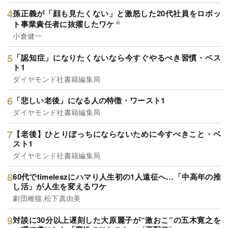
孫正義が「顔も見たくない」と激怒した20代社員をロボッ
ト事業責任者に抜擢したワケ
小倉健一
「認知症」になりたくないなら今すぐやるべき習慣・ベス
ト1
ダイヤモンド社書籍編集局
「悲しい老後」になる人の特徴・ワースト1
ダイヤモンド社書籍編集局
【老後】ひとりぼっちにならないために今すべきこと・ベ
スト1
ダイヤモンド社書籍編集局
60代でtimeleszにハマり人生初の1人遠征へ…「中高年の推
し活」が人生を変えるワケ
劇団雌猫,松下真由美
対談に30分以上遅刻した大原麗子が“激おこ”の五木寛之を