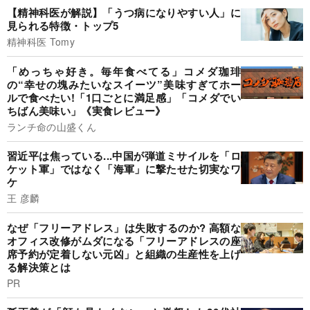
【精神科医が解説】「うつ病になりやすい人」に
見られる特徴・トップ5
精神科医 Tomy
「めっちゃ好き。毎年食べてる」コメダ珈琲
の“幸せの塊みたいなスイーツ”美味すぎてホー
ルで食べたい!「1口ごとに満足感」「コメダでい
ちばん美味い」《実食レビュー》
ランチ命の山盛くん
習近平は焦っている...中国が弾道ミサイルを「ロ
ケット軍」ではなく「海軍」に撃たせた切実なワ
ケ
王 彦麟
なぜ「フリーアドレス」は失敗するのか? 高額な
オフィス改修がムダになる「フリーアドレスの座
席予約が定着しない元凶」と組織の生産性を上げ
る解決策とは
PR