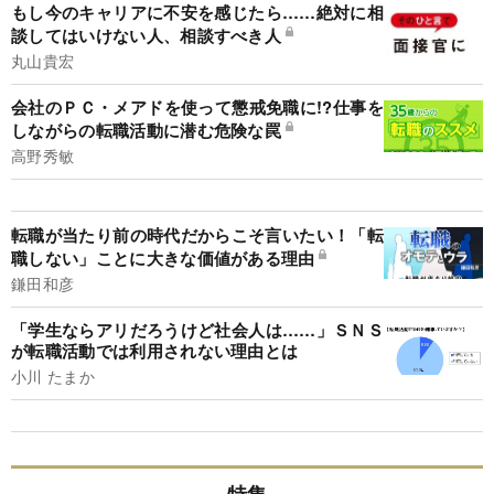
もし今のキャリアに不安を感じたら……絶対に相
談してはいけない人、相談すべき人
丸山貴宏
会社のＰＣ・メアドを使って懲戒免職に!?仕事を
しながらの転職活動に潜む危険な罠
高野秀敏
転職が当たり前の時代だからこそ言いたい！「転
職しない」ことに大きな価値がある理由
鎌田和彦
「学生ならアリだろうけど社会人は……」ＳＮＳ
が転職活動では利用されない理由とは
小川 たまか