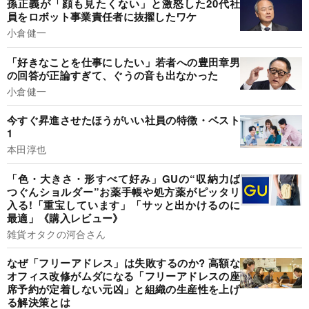
孫正義が「顔も見たくない」と激怒した20代社
員をロボット事業責任者に抜擢したワケ
小倉健一
「好きなことを仕事にしたい」若者への豊田章男
の回答が正論すぎて、ぐうの音も出なかった
小倉健一
今すぐ昇進させたほうがいい社員の特徴・ベスト
1
本田淳也
「色・大きさ・形すべて好み」GUの“収納力ば
つぐんショルダー”お薬手帳や処方薬がピッタリ
入る!「重宝しています」「サッと出かけるのに
最適」《購入レビュー》
雑貨オタクの河合さん
なぜ「フリーアドレス」は失敗するのか? 高額な
オフィス改修がムダになる「フリーアドレスの座
席予約が定着しない元凶」と組織の生産性を上げ
る解決策とは