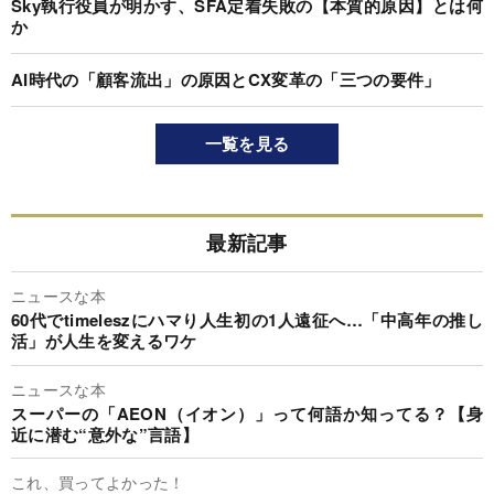
Sky執行役員が明かす、SFA定着失敗の【本質的原因】とは何
か
AI時代の「顧客流出」の原因とCX変革の「三つの要件」
一覧を見る
最新記事
ニュースな本
60代でtimeleszにハマり人生初の1人遠征へ…「中高年の推し
活」が人生を変えるワケ
ニュースな本
スーパーの「AEON（イオン）」って何語か知ってる？【身
近に潜む“意外な”言語】
これ、買ってよかった！