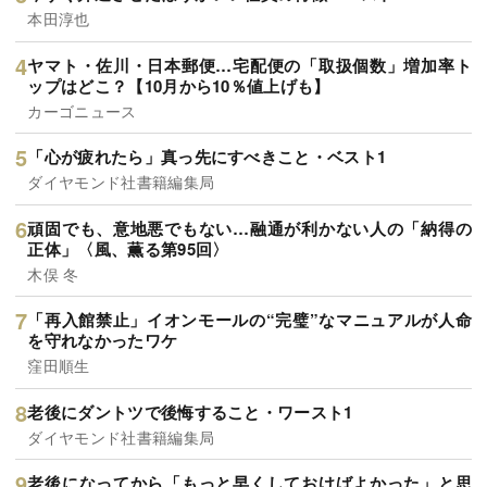
本田淳也
ヤマト・佐川・日本郵便…宅配便の「取扱個数」増加率ト
ップはどこ？【10月から10％値上げも】
カーゴニュース
「心が疲れたら」真っ先にすべきこと・ベスト1
ダイヤモンド社書籍編集局
頑固でも、意地悪でもない…融通が利かない人の「納得の
正体」〈風、薫る第95回〉
木俣 冬
「再入館禁止」イオンモールの“完璧”なマニュアルが人命
を守れなかったワケ
窪田順生
老後にダントツで後悔すること・ワースト1
ダイヤモンド社書籍編集局
老後になってから「もっと早くしておけばよかった」と思