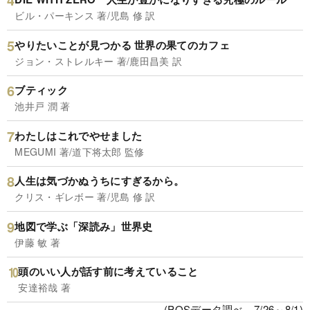
ビル・パーキンス 著/児島 修 訳
やりたいことが見つかる 世界の果てのカフェ
ジョン・ストレルキー 著/鹿田昌美 訳
ブティック
池井戸 潤 著
わたしはこれでやせました
MEGUMI 著/道下将太郎 監修
人生は気づかぬうちにすぎるから。
クリス・ギレボー 著/児島 修 訳
地図で学ぶ「深読み」世界史
伊藤 敏 著
頭のいい人が話す前に考えていること
安達裕哉 著
(POSデータ調べ、7/26～8/1)