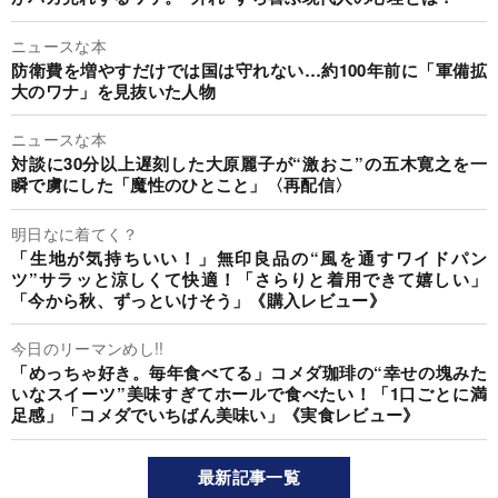
ニュースな本
防衛費を増やすだけでは国は守れない…約100年前に「軍備拡
大のワナ」を見抜いた人物
ニュースな本
対談に30分以上遅刻した大原麗子が“激おこ”の五木寛之を一
瞬で虜にした「魔性のひとこと」〈再配信〉
明日なに着てく？
「生地が気持ちいい！」無印良品の“風を通すワイドパン
ツ”サラッと涼しくて快適！「さらりと着用できて嬉しい」
「今から秋、ずっといけそう」《購入レビュー》
今日のリーマンめし!!
「めっちゃ好き。毎年食べてる」コメダ珈琲の“幸せの塊みた
いなスイーツ”美味すぎてホールで食べたい！「1口ごとに満
足感」「コメダでいちばん美味い」《実食レビュー》
最新記事一覧