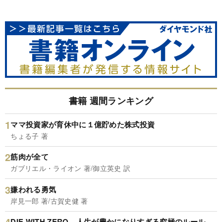
書籍 週間ランキング
ママ投資家が育休中に１億貯めた株式投資
ちょる子 著
筋肉が全て
ガブリエル・ライオン 著/御立英史 訳
嫌われる勇気
岸見一郎 著/古賀史健 著
DIE WITH ZERO 人生が豊かになりすぎる究極のルール