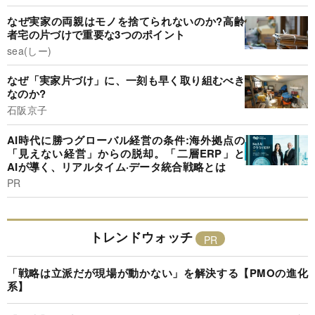
なぜ実家の両親はモノを捨てられないのか?高齢
者宅の片づけで重要な3つのポイント
sea(しー)
なぜ「実家片づけ」に、一刻も早く取り組むべき
なのか?
石阪京子
AI時代に勝つグローバル経営の条件:海外拠点の
「見えない経営」からの脱却。「二層ERP」と
AIが導く、リアルタイム·データ統合戦略とは
PR
トレンドウォッチ
「戦略は立派だが現場が動かない」を解決する【PMOの進化
系】