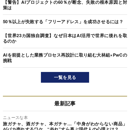
【警告】AIプロジェクトの60％が断念、失敗の根本原因と対
策は
50％以上が失敗する「フリーアドレス」を成功させるには？
【世界23カ国独自調査】なぜ日本はAI活用で世界に後れを取
るのか
AIを前提とした業務プロセス再設計に取り組む大林組×PwCの
挑戦
一覧を見る
最新記事
ニュースな本
旅ガチャ、酒ガチャ、本ガチャ…「中身がわからない商品」
がバカ売れするワケ。“外れ”すら喜ぶ現代人の心理とは？