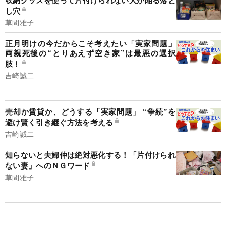
し穴
草間雅子
正月明けの今だからこそ考えたい「実家問題」
両親死後の“とりあえず空き家”は最悪の選択
肢！
吉崎誠二
売却か賃貸か、どうする「実家問題」 “争続”を
避け賢く引き継ぐ方法を考える
吉崎誠二
知らないと夫婦仲は絶対悪化する！「片付けられ
ない妻」へのＮＧワード
草間雅子