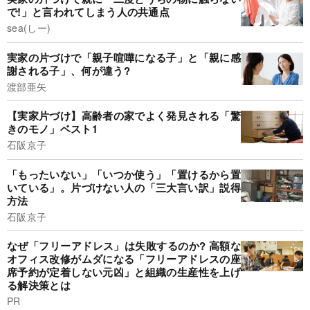
で!」と言われてしまう人の共通点
sea(しー)
実家の片づけで「親子喧嘩になる子」と「親に感
謝される子」、何が違う?
渡部亜矢
【実家片づけ】高齢者の家でよく発見される「驚
きのモノ」ベスト1
石阪京子
「もったいない」「いつか使う」「置けるから置
いている」。片づけない人の「三大言い訳」説得
方法
石阪京子
なぜ「フリーアドレス」は失敗するのか? 高額な
オフィス改修がムダになる「フリーアドレスの座
席予約が定着しない元凶」と組織の生産性を上げ
る解決策とは
PR