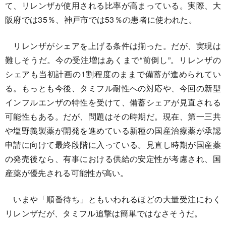
て、リレンザが使用される比率が高まっている。実際、大
阪府では35％、神戸市では53％の患者に使われた。
リレンザがシェアを上げる条件は揃った。だが、実現は
難しそうだ。今の受注増はあくまで“前倒し”。リレンザの
シェアも当初計画の1割程度のままで備蓄が進められてい
る。もっとも今後、タミフル耐性への対応や、今回の新型
インフルエンザの特性を受けて、備蓄シェアが見直される
可能性もある。だが、問題はその時期だ。現在、第一三共
や塩野義製薬が開発を進めている新種の国産治療薬が承認
申請に向けて最終段階に入っている。見直し時期が国産薬
の発売後なら、有事における供給の安定性が考慮され、国
産薬が優先される可能性が高い。
いまや「順番待ち」ともいわれるほどの大量受注にわく
リレンザだが、タミフル追撃は簡単ではなさそうだ。