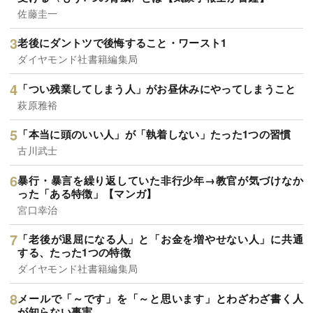
佐藤圭一
老後にダントツで後悔すること・ワースト1
ダイヤモンド社書籍編集局
「つい残業してしまう人」がお昼休みにやってしまうこと
萩原雅裕
「本当に頭のいい人」が「執着しない」たった1つの習慣
古川武士
暴行・暴言を繰り返していた非行少年→教官が気づけなか
った「ある特徴」【マンガ】
宮口幸治
「老後が退屈になる人」と「お金を増やせない人」に共通
する、たった1つの特徴
ダイヤモンド社書籍編集局
メールで「～です」を「～と思います」とわざわざ書く人
が知らない事実