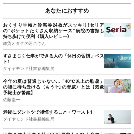
あなたにおすすめ
おくすり手帳と診察券24枚がスッキリ!セリア
の“ポケットたくさん収納ケース”病院の書類も
持ち歩けて便利《購入レビュー》
雑貨オタクの河合さん
すさまじく仕事ができる人の「休日の習慣」ベス
ト1
ダイヤモンド社書籍編集局
今年の夏は普通じゃない...「40°C以上の酷暑」
の後に待ち受ける〈もう1つの脅威〉とは【気象
予報士が警鐘】
佐藤圭一
老後にダントツで後悔すること・ワースト1
ダイヤモンド社書籍編集局