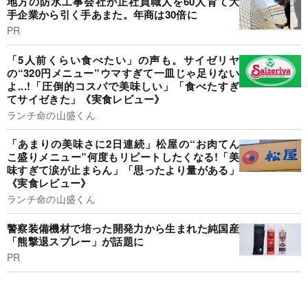
地方の防水工事会社が正社員職人を60人育て大
手企業から引く手あまた。年商は30倍に
PR
「5人前くらい食べたい」の声も。サイゼリヤ
の“320円メニュー”ウマすぎて一皿じゃ足りない
よ...!「圧倒的コスパで美味しい」「食べたすぎ
てサイゼきた」《実食レビュー》
ランチ命の山盛くん
「あまりの美味さに2日連続」松屋の“お肉てん
こ盛りメニュー”何度もリピートしたくなる!「美
味すぎて涙が止まらん」「思ったより量がある」
《実食レビュー》
ランチ命の山盛くん
警察装備機材で培った開発力から生まれた純国産
「熊撃退スプレー」が話題に
PR