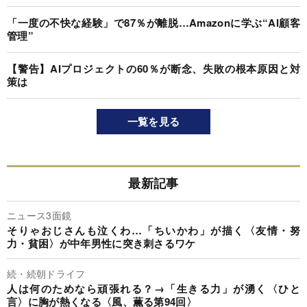
「一度の不快な経験」で87％が離脱…Amazonに学ぶ“AI顧客
管理”
【警告】AIプロジェクトの60％が断念、失敗の根本原因と対
策は
一覧を見る
最新記事
ニュース3面鏡
そりゃおじさんも泣くわ…「ちいかわ」が描く〈友情・努
力・貧困〉が中年男性に突き刺さるワケ
続・続朝ドライフ
人は何のためなら頑張れる？→「生きる力」が湧く〈ひと
言〉に胸が熱くなる〈風、薫る第94回〉