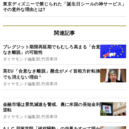
東京ディズニーで禁じられた「誕生日シールの神サービス」
その意外な理由とは?
関連記事
ブレグジット期限再延期でもむしろ高まる「合意
なき離脱」の可能性
ダイヤモンド編集部,竹田孝洋
英EU「合意なき離脱」懸念がメイ首相方針転換
でも消えない理由
ダイヤモンド編集部,竹田孝洋
金融市場は景気減速を警戒、裏に米国の長短金利
逆転
ダイヤモンド編集部,竹田孝洋
A.L.C.貝塚学院「破綻騒動」の内幕をすべて明か