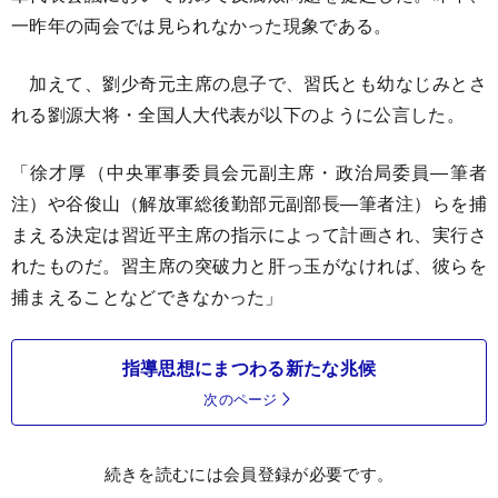
一昨年の両会では見られなかった現象である。
加えて、劉少奇元主席の息子で、習氏とも幼なじみとさ
れる劉源大将・全国人大代表が以下のように公言した。
「徐才厚（中央軍事委員会元副主席・政治局委員―筆者
注）や谷俊山（解放軍総後勤部元副部長―筆者注）らを捕
まえる決定は習近平主席の指示によって計画され、実行さ
れたものだ。習主席の突破力と肝っ玉がなければ、彼らを
捕まえることなどできなかった」
指導思想にまつわる新たな兆候
次のページ
続きを読むには会員登録が必要です。