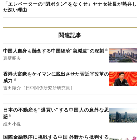
「エレベーターの“閉ボタン”をなくせ」ヤナセ社長が熱弁し
た深い理由
関連記事
中国人自身も懸念する中国経済“急減速”の深刻
真壁昭夫
香港大富豪をケイマンに脱出させた習近平改革の
威力
吉田陽介［日中関係研究所研究員］
日本の不動産を“爆買い”する中国人の意外な思
惑
姫田小夏
国際金融秩序に挑戦する中国 外野から批判する