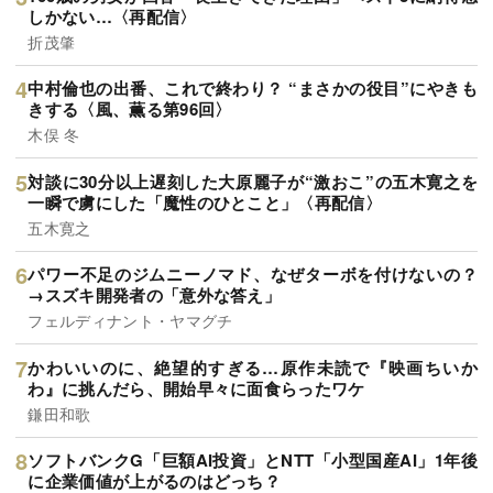
しかない…〈再配信〉
折茂肇
中村倫也の出番、これで終わり？ “まさかの役目”にやきも
きする〈風、薫る第96回〉
木俣 冬
対談に30分以上遅刻した大原麗子が“激おこ”の五木寛之を
一瞬で虜にした「魔性のひとこと」〈再配信〉
五木寛之
パワー不足のジムニーノマド、なぜターボを付けないの？
→スズキ開発者の「意外な答え」
フェルディナント・ヤマグチ
かわいいのに、絶望的すぎる…原作未読で『映画ちいか
わ』に挑んだら、開始早々に面食らったワケ
鎌田和歌
ソフトバンクG「巨額AI投資」とNTT「小型国産AI」1年後
に企業価値が上がるのはどっち？