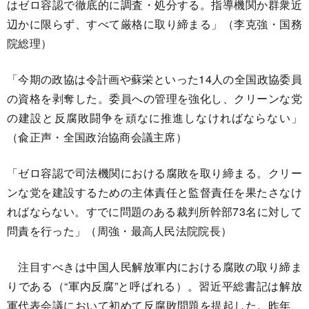
はゼロ容認で徹底的に調査・処分する。指導機関か群衆近
辺かに限らず、すべて厳格に取り締まる」（李克強・国務
院総理）
「今期の政協は令計画や蘇栄といった14人の全国政協委員
の資格を剥奪した。委員への管理を強化し、クリーンな党
の建設と反腐敗闘争を頑なに推進しなければならない」
（兪正声・全国政治協商会議主席）
「ゼロ容認で司法機関における腐敗を取り締まる。クリー
ンな党を建設するための主体責任と監督責任を果たさなけ
ればならない。すでに問題のある裁判所幹部73名に対して
問責を行った」（周強・最高人民法院院長）
注目すべきは中国人民解放軍内における腐敗の取り締ま
りである（“軍内反腐”と呼ばれる）。習近平総書記は解放
軍代表会議において初めて反腐敗問題を提起した。昨年、