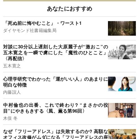
あなたにおすすめ
「死ぬ前に悔やむこと」・ワースト1
ダイヤモンド社書籍編集局
対談に30分以上遅刻した大原麗子が“激おこ”の
五木寛之を一瞬で虜にした「魔性のひとこと」
〈再配信〉
五木寛之
心理学研究でわかった「運がいい人」のあまりに
明白な特徴
内藤誼人
中村倫也の出番、これで終わり? “まさかの役
目”にやきもきする〈風、薫る第96回〉
木俣 冬
なぜ「フリーアドレス」は失敗するのか? 高額な
オフィス改修がムダになる「フリーアドレスの座