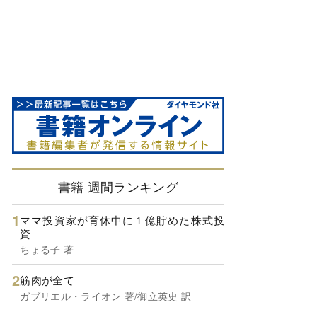
書籍 週間ランキング
ママ投資家が育休中に１億貯めた株式投
資
ちょる子 著
筋肉が全て
ガブリエル・ライオン 著/御立英史 訳