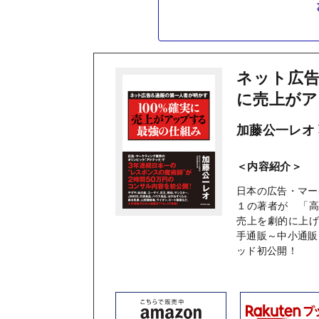
ネット広告
に売上がア
加藤公一レオ
＜内容紹介＞
日本の広告・マー
１の著者が 「
売上を劇的に上
手通販～中小通販
ッド初公開！