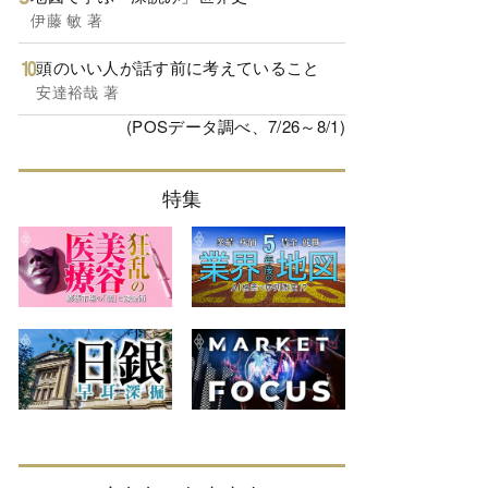
伊藤 敏 著
頭のいい人が話す前に考えていること
安達裕哉 著
(POSデータ調べ、7/26～8/1)
特集