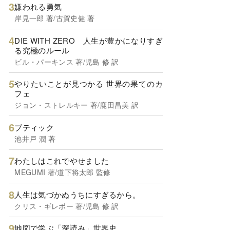
嫌われる勇気
岸見一郎 著/古賀史健 著
DIE WITH ZERO 人生が豊かになりすぎ
る究極のルール
ビル・パーキンス 著/児島 修 訳
やりたいことが見つかる 世界の果てのカ
フェ
ジョン・ストレルキー 著/鹿田昌美 訳
ブティック
池井戸 潤 著
わたしはこれでやせました
MEGUMI 著/道下将太郎 監修
人生は気づかぬうちにすぎるから。
クリス・ギレボー 著/児島 修 訳
地図で学ぶ「深読み」世界史