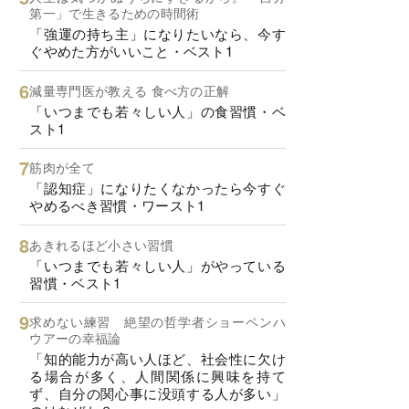
第一」で生きるための時間術
「強運の持ち主」になりたいなら、今す
ぐやめた方がいいこと・ベスト1
減量専門医が教える 食べ方の正解
「いつまでも若々しい人」の食習慣・ベ
スト1
筋肉が全て
「認知症」になりたくなかったら今すぐ
やめるべき習慣・ワースト1
あきれるほど小さい習慣
「いつまでも若々しい人」がやっている
習慣・ベスト1
求めない練習 絶望の哲学者ショーペンハ
ウアーの幸福論
「知的能力が高い人ほど、社会性に欠け
る場合が多く、人間関係に興味を持て
ず、自分の関心事に没頭する人が多い」