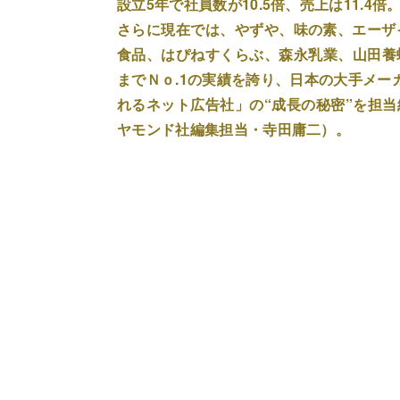
設立5年で社員数が10.5倍、売上は11.4倍
さらに現在では、やずや、味の素、エーザイ
食品、はぴねすくらぶ、森永乳業、山田養
までＮｏ.1の実績を誇り、日本の大手メー
れるネット広告社」の“成長の秘密”を担
ヤモンド社編集担当・寺田庸二）。