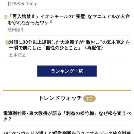
精神科医 Tomy
「再入館禁止」イオンモールの“完璧”なマニュアルが人命
を守れなかったワケ
窪田順生
対談に30分以上遅刻した大原麗子が“激おこ”の五木寛之を
一瞬で虜にした「魔性のひとこと」〈再配信〉
五木寛之
ランキング一覧
トレンドウォッチ
電通副社長×東大教授が語る「利益の松竹梅」なぜ松を狙うべ
き？
JVCケンウッドが選んだ経営判断をラクにするデータ統合戦略