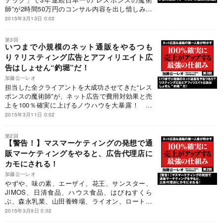
師”が2時間50万円のコンサル内容を出し惜しみな
く公開！ 今回は、広告代理店広告マンに向けた
2015年3月13日 0:02
「50の提言」のうち、25の提言を紹介する。
第3回
いつまで小規模のネット通販をやるつも
り？リスティング広告とアフィリエイト広
告はしょせん“釣堀”だ！
加藤公一レオ
担当した全クライアントを大成功させてきた“レス
ポンスの魔術師”が、ネット広告で費用対効果と売
上を100％確実に上げるノウハウを大暴露！ や
ずや、味の素、花王、JIMOS、日清食品、山田養
2015年3月11日 0:02
蜂場、ロート製薬など大手通販から中小通販まで
No.1の実績！
第2回
【警告！】マスマーケティングの発想で通
販マーケティングをやると、広告代理店に
カモにされる！
加藤公一レオ
やずや、味の素、エーザイ、花王、サンスター、
JIMOS、日清食品、ハウス食品、はぴねすくら
ぶ、森永乳業、山田養蜂場、ライオン、ロート製
薬など大手通販から中小通販までNo.1の実績。大
2015年3月9日 0:02
手メーカー通販の7割以上がコンサルを依頼して