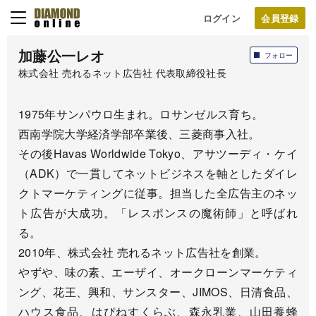
ログイン
加藤公一レオ
フォロー
株式会社 売れるネット広告社 代表取締役社長
1975年サンパウロ生まれ。ロサンゼルス育ち。
西南学院大学経済学部卒業後、三菱商事入社。
その後Havas Worldwide Tokyo、アサツーディ・ケイ
（ADK）で一貫してネットビジネスを軸としたダイレ
クトマーケティングに従事。担当した全広告主のネッ
ト広告が大成功。「レスポンスの魔術師」と呼ばれ
る。
2010年、株式会社 売れるネット広告社を創業。
やずや、味の素、エーザイ、オークローンマーケティ
ング、花王、興和、サンスター、JIMOS、日清食品、
ハウス食品、はぴねすくらぶ、森永乳業、山田養蜂