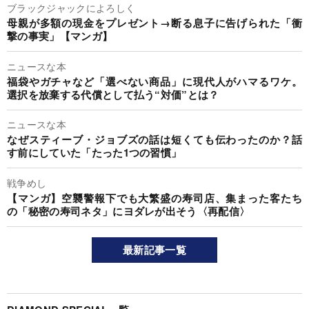
ブラックジャックによろしく
母親が多額の現金をプレゼント→断る息子に告げられた「衝
撃の事実」【マンガ】
ニュースな本
福袋やガチャなど「選べない商品」に現代人がハマるワケ。
選択を放棄する代償として払う“対価”とは？
ニュースな本
なぜスティーブ・ジョブズの話は短くても伝わったのか？話
す前にしていた「たった1つの習慣」
戦争めし
【マンガ】空襲警報下でも大繁盛の寿司店、集まった客たち
の「秘密の寿司ネタ」にヨダレが出そう〈再配信〉
最新記事一覧