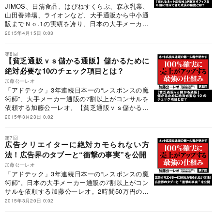
JIMOS、日清食品、はぴねすくらぶ、森永乳業、
山田養蜂場、ライオンなど、大手通販から中小通
販までＮｏ.1の実績を誇り、日本の大手メーカー
通販の7割以上がコンサルティングを依頼してい
2015年4月15日 0:03
る「売れるネット広告社」の成長の秘密を新オフ
ィスで担当編集者が聞いた。
第8回
【貧乏通販ｖｓ儲かる通販】儲かるために
絶対必要な10のチェック項目とは？
加藤公一レオ
「アドテック」3年連続日本一の“レスポンスの魔
術師”、大手メーカー通販の7割以上がコンサルを
依頼する加藤公一レオ。【貧乏通販ｖｓ儲かる通
販】儲かるために絶対必要な10のチェック項目を
2015年3月23日 0:02
一挙公開！
第7回
広告クリエイターに絶対カモられない方
法！広告界のタブーと“衝撃の事実”を公開
加藤公一レオ
「アドテック」3年連続日本一の“レスポンスの魔
術師”。日本の大手メーカー通販の7割以上がコン
サルを依頼する加藤公一レオ。2時間50万円のコ
ンサル内容を出し惜しみなく公開。広告クリエイ
2015年3月20日 0:02
ターに絶対カモられない方法と広告界の衝撃の事