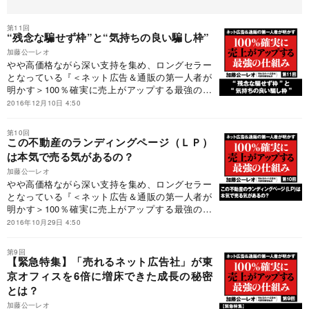
第11回
“残念な騙せず枠”と“気持ちの良い騙し枠”
加藤公一レオ
やや高価格ながら深い支持を集め、ロングセラー
となっている『＜ネット広告＆通販の第一人者が
明かす＞100％確実に売上がアップする最強の仕
組み』著者の加藤公一レオ氏が、久方ぶりに投稿
2016年12月10日 4:50
してくれた。注目の記事をお届けする。
第10回
この不動産のランディングページ（ＬＰ）
は本気で売る気があるの？
加藤公一レオ
やや高価格ながら深い支持を集め、ロングセラー
となっている『＜ネット広告＆通販の第一人者が
明かす＞100％確実に売上がアップする最強の仕
組み』著者の加藤公一レオ氏が、久方ぶりに投稿
2016年10月29日 4:50
してくれた。注目の記事をお届けする。
第9回
【緊急特集】「売れるネット広告社」が東
京オフィスを6倍に増床できた成長の秘密
とは？
加藤公一レオ