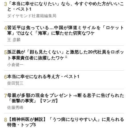
「本当に幸せになりたい」なら、今すぐやめた方がいいこ
と・ベスト1
ダイヤモンド社書籍編集局
習近平は焦っている…中国が弾道ミサイルを「ロケット
軍」ではなく「海軍」に撃たせた切実なワケ
王 彦麟
孫正義が「顔も見たくない」と激怒した20代社員をロボッ
ト事業責任者に抜擢したワケ
小倉健一
本当に幸せになれる考え方・ベスト1
柴田賢三
母親が多額の現金をプレゼント→断る息子に告げられた
「衝撃の事実」【マンガ】
佐藤秀峰
【精神科医が解説】「うつ病になりやすい人」に見られる
特徴・トップ5