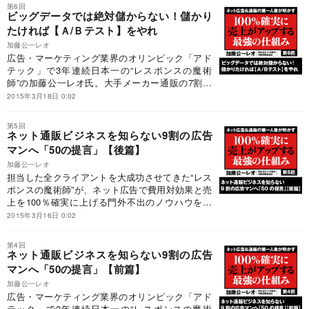
実を一挙公開！
第6回
ビッグデータでは絶対儲からない！儲かり
たければ【Ａ/Ｂテスト】をやれ
加藤公一レオ
広告・マーケティング業界のオリンピック「アド
テック」で3年連続日本一の“レスポンスの魔術
師”の加藤公一レオ氏。大手メーカー通販の7割以
上がコンサルを依頼する著者の極意とは？ 2時
2015年3月18日 0:02
間50万円のコンサル内容を出し惜しみなく公開す
る。
第5回
ネット通販ビジネスを知らない9割の広告
マンへ「50の提言」【後篇】
加藤公一レオ
担当した全クライアントを大成功させてきた“レス
ポンスの魔術師”が、ネット広告で費用対効果と売
上を100％確実に上げる門外不出のノウハウを大
暴露！ 前回に引き続き、広告マンに向けた「50
2015年3月16日 0:02
の提言」のうち、衝撃的25提言を紹介！
第4回
ネット通販ビジネスを知らない9割の広告
マンへ「50の提言」【前篇】
加藤公一レオ
広告・マーケティング業界のオリンピック「アド
テック」で3年連続日本一の“レスポンスの魔術