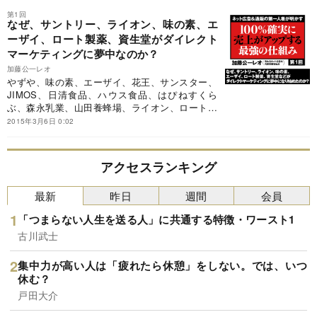
いる加藤公一レオの極意とは？
第1回
なぜ、サントリー、ライオン、味の素、エ
ーザイ、ロート製薬、資生堂がダイレクト
マーケティングに夢中なのか？
加藤公一レオ
やずや、味の素、エーザイ、花王、サンスター、
JIMOS、日清食品、ハウス食品、はぴねすくら
ぶ、森永乳業、山田養蜂場、ライオン、ロート製
薬など大手通販から中小通販までNo.1の実績。大
2015年3月6日 0:02
手メーカー通販の7割以上がコンサルを依頼する
加藤公一レオの極意とは？
アクセスランキング
最新
昨日
週間
会員
「つまらない人生を送る人」に共通する特徴・ワースト1
古川武士
集中力が高い人は「疲れたら休憩」をしない。では、いつ
休む？
戸田大介