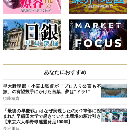
あなたにおすすめ
早大野球部・小宮山監督が「プロ入り公言も不
振」の有望投手にかけた言葉、夢は“ドラ1”
須藤靖貴
「最後の早慶戦」はなぜ実現したのか?軍部に睨
まれた早稲田大学で起きていた土壇場の駆け引き
【東京六大学野球連盟発足100年】
長谷川智