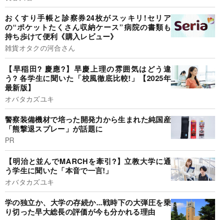
おくすり手帳と診察券24枚がスッキリ!セリア
の“ポケットたくさん収納ケース”病院の書類も
持ち歩けて便利《購入レビュー》
雑貨オタクの河合さん
【早稲田? 慶應?】早慶上理の雰囲気はどう違
う? 各学生に聞いた「校風徹底比較!」【2025年
最新版】
オバタカズユキ
警察装備機材で培った開発力から生まれた純国産
「熊撃退スプレー」が話題に
PR
【明治と並んでMARCHを牽引?】立教大学に通
う学生に聞いた「本音で一言!」
オバタカズユキ
学の独立か、大学の存続か...戦時下の大弾圧を乗
り切った早大総長の評価が今も分かれる理由