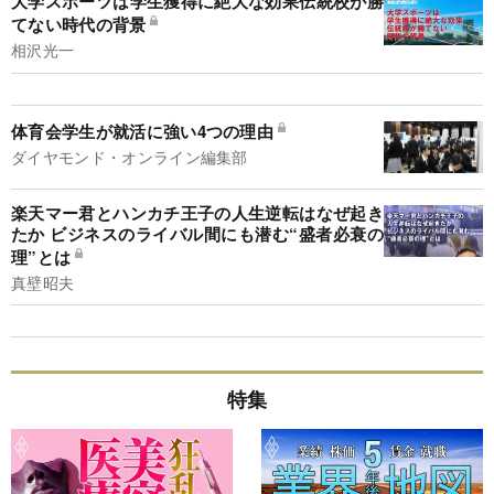
大学スポーツは学生獲得に絶大な効果伝統校が勝
てない時代の背景
相沢光一
体育会学生が就活に強い4つの理由
ダイヤモンド・オンライン編集部
楽天マー君とハンカチ王子の人生逆転はなぜ起き
たか ビジネスのライバル間にも潜む“盛者必衰の
理”とは
真壁昭夫
特集