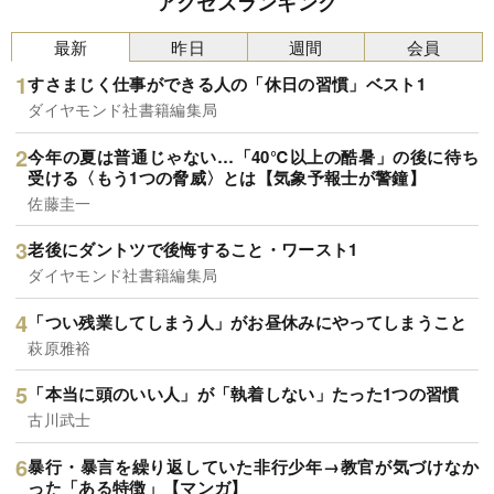
アクセスランキング
最新
昨日
週間
会員
すさまじく仕事ができる人の「休日の習慣」ベスト1
ダイヤモンド社書籍編集局
今年の夏は普通じゃない…「40℃以上の酷暑」の後に待ち
受ける〈もう1つの脅威〉とは【気象予報士が警鐘】
佐藤圭一
老後にダントツで後悔すること・ワースト1
ダイヤモンド社書籍編集局
「つい残業してしまう人」がお昼休みにやってしまうこと
萩原雅裕
「本当に頭のいい人」が「執着しない」たった1つの習慣
古川武士
暴行・暴言を繰り返していた非行少年→教官が気づけなか
った「ある特徴」【マンガ】