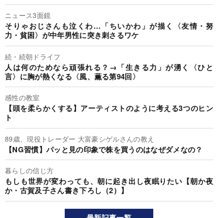
ニュース3面鏡
そりゃおじさんも泣くわ…「ちいかわ」が描く〈友情・努
力・貧困〉が中年男性に突き刺さるワケ
続・続朝ドライフ
人は何のためなら頑張れる？→「生きる力」が湧く〈ひと
言〉に胸が熱くなる〈風、薫る第94回〉
感性の教室
【頭を柔らかくする】アーティストのように考える3つのヒン
ト
89歳、現役トレーダー 大富豪シゲルさんの教え
【NG習慣】パッと見の印象で株を買うのはなぜダメなの？
暮らしの信じ方
もしも世界が変わっても、朝に起き出し夜眠りたい【朝か夜
か・古賀及子さん書き下ろし（2）】
最新記事一覧