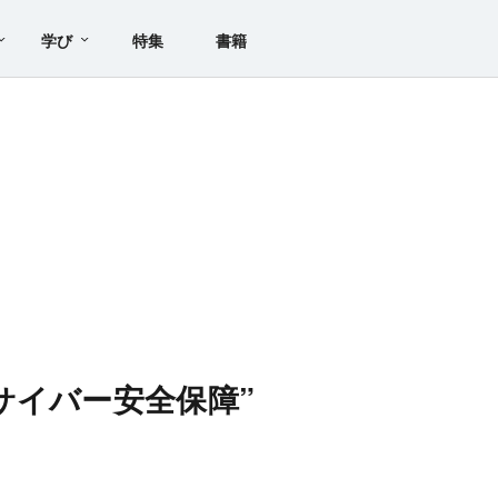
学び
特集
書籍
サイバー安全保障”