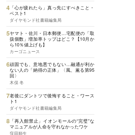
「心が疲れたら」真っ先にすべきこと・
ベスト1
ダイヤモンド社書籍編集局
ヤマト・佐川・日本郵便…宅配便の「取
扱個数」増加率トップはどこ？【10月か
ら10％値上げも】
カーゴニュース
頑固でも、意地悪でもない…融通が利か
ない人の「納得の正体」〈風、薫る第95
回〉
木俣 冬
老後にダントツで後悔すること・ワース
ト1
ダイヤモンド社書籍編集局
「再入館禁止」イオンモールの“完璧”な
マニュアルが人命を守れなかったワケ
窪田順生