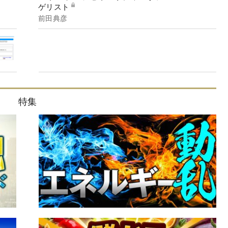
ゲリスト
前田典彦
特集