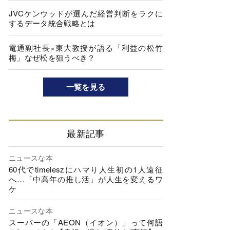
JVCケンウッドが選んだ経営判断をラクに
するデータ統合戦略とは
電通副社長×東大教授が語る「利益の松竹
梅」なぜ松を狙うべき？
一覧を見る
最新記事
ニュースな本
60代でtimeleszにハマり人生初の1人遠征
へ…「中高年の推し活」が人生を変えるワ
ケ
ニュースな本
スーパーの「AEON（イオン）」って何語