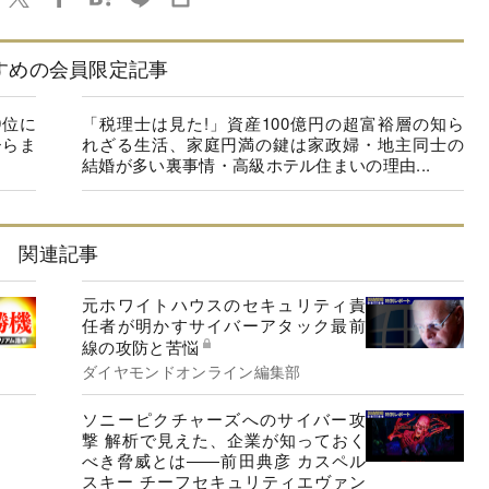
すめの会員限定記事
9位に
「税理士は見た!」資産100億円の超富裕層の知ら
ひらま
れざる生活、家庭円満の鍵は家政婦・地主同士の
結婚が多い裏事情・高級ホテル住まいの理由...
関連記事
元ホワイトハウスのセキュリティ責
任者が明かすサイバーアタック最前
線の攻防と苦悩
ダイヤモンドオンライン編集部
ソニーピクチャーズへのサイバー攻
撃 解析で見えた、企業が知っておく
べき脅威とは――前田典彦 カスペル
スキー チーフセキュリティエヴァン