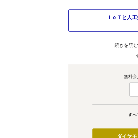
ＩｏＴと人工
続きを読
無料会
すべ
ダイヤモ