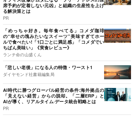
席予約が定着しない元凶」と組織の生産性を上げ
る解決策とは
PR
「めっちゃ好き。毎年食べてる」コメダ珈琲
の“幸せの塊みたいなスイーツ”美味すぎてホー
ルで食べたい!「1口ごとに満足感」「コメダでい
ちばん美味い」《実食レビュー》
ランチ命の山盛くん
「悲しい老後」になる人の特徴・ワースト1
ダイヤモンド社書籍編集局
AI時代に勝つグローバル経営の条件:海外拠点の
「見えない経営」からの脱却。「二層ERP」と
AIが導く、リアルタイム·データ統合戦略とは
PR