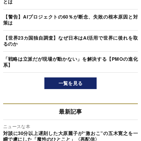
とは
【警告】AIプロジェクトの60％が断念、失敗の根本原因と対
策は
【世界23カ国独自調査】なぜ日本はAI活用で世界に後れを取
るのか
「戦略は立派だが現場が動かない」を解決する【PMOの進化
系】
一覧を見る
最新記事
ニュースな本
対談に30分以上遅刻した大原麗子が“激おこ”の五木寛之を一
瞬で虜にした「魔性のひとこと」〈再配信〉