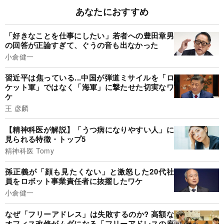
あなたにおすすめ
「好きなことを仕事にしたい」若者への豊田章男
の回答が正論すぎて、ぐうの音も出なかった
小倉健一
習近平は焦っている...中国が弾道ミサイルを「ロ
ケット軍」ではなく「海軍」に撃たせた切実なワ
ケ
王 彦麟
【精神科医が解説】「うつ病になりやすい人」に
見られる特徴・トップ5
精神科医 Tomy
孫正義が「顔も見たくない」と激怒した20代社
員をロボット事業責任者に抜擢したワケ
小倉健一
なぜ「フリーアドレス」は失敗するのか? 高額な
オフィス改修がムダになる「フリーアドレスの座