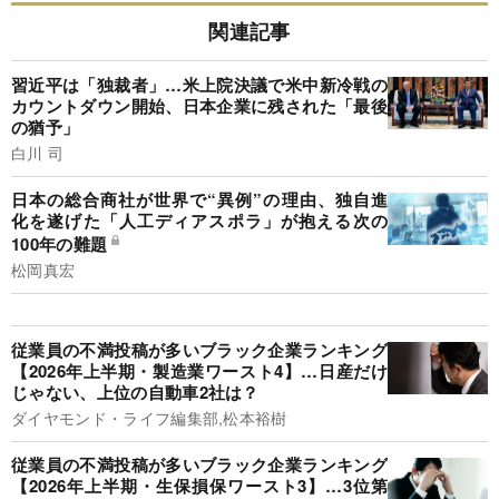
関連記事
習近平は「独裁者」…米上院決議で米中新冷戦の
カウントダウン開始、日本企業に残された「最後
の猶予」
白川 司
日本の総合商社が世界で“異例”の理由、独自進
化を遂げた「人工ディアスポラ」が抱える次の
100年の難題
松岡真宏
従業員の不満投稿が多いブラック企業ランキング
【2026年上半期・製造業ワースト4】…日産だけ
じゃない、上位の自動車2社は？
ダイヤモンド・ライフ編集部,松本裕樹
従業員の不満投稿が多いブラック企業ランキング
【2026年上半期・生保損保ワースト3】…3位第