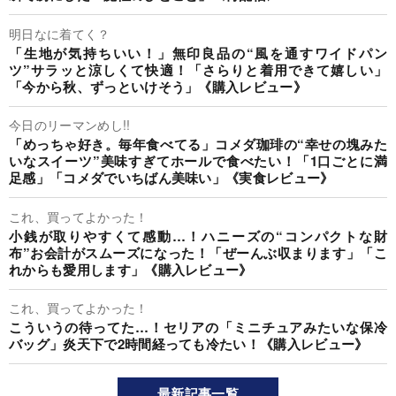
明日なに着てく？
「生地が気持ちいい！」無印良品の“風を通すワイドパン
ツ”サラッと涼しくて快適！「さらりと着用できて嬉しい」
「今から秋、ずっといけそう」《購入レビュー》
今日のリーマンめし!!
「めっちゃ好き。毎年食べてる」コメダ珈琲の“幸せの塊みた
いなスイーツ”美味すぎてホールで食べたい！「1口ごとに満
足感」「コメダでいちばん美味い」《実食レビュー》
これ、買ってよかった！
小銭が取りやすくて感動…！ハニーズの“コンパクトな財
布”お会計がスムーズになった！「ぜーんぶ収まります」「こ
れからも愛用します」《購入レビュー》
これ、買ってよかった！
こういうの待ってた…！セリアの「ミニチュアみたいな保冷
バッグ」炎天下で2時間経っても冷たい！《購入レビュー》
最新記事一覧