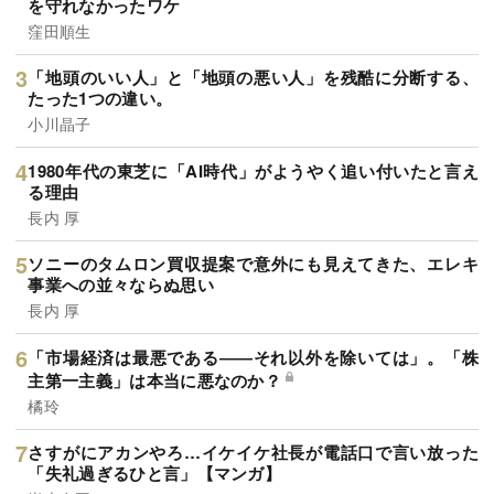
を守れなかったワケ
窪田順生
「地頭のいい人」と「地頭の悪い人」を残酷に分断する、
たった1つの違い。
小川晶子
1980年代の東芝に「AI時代」がようやく追い付いたと言え
る理由
長内 厚
ソニーのタムロン買収提案で意外にも見えてきた、エレキ
事業への並々ならぬ思い
長内 厚
「市場経済は最悪である――それ以外を除いては」。「株
主第一主義」は本当に悪なのか？
橘玲
さすがにアカンやろ…イケイケ社長が電話口で言い放った
「失礼過ぎるひと言」【マンガ】