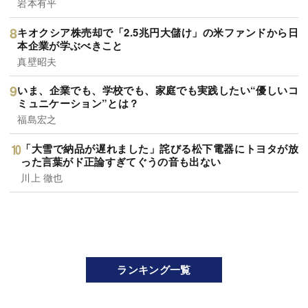
岩本有平
キオクシア株売却で「2.5兆円大儲け」の米ファンドから日
本企業が学ぶべきこと
真壁昭夫
いま、企業でも、学校でも、家庭でも実践したい“優しいコ
ミュニケーション”とは？
福島宏之
「大雪で納品が遅れました」詫びる松下電器にトヨタが放
った言葉がド正論すぎてぐうの音も出ない
川上 徹也
ランキング一覧