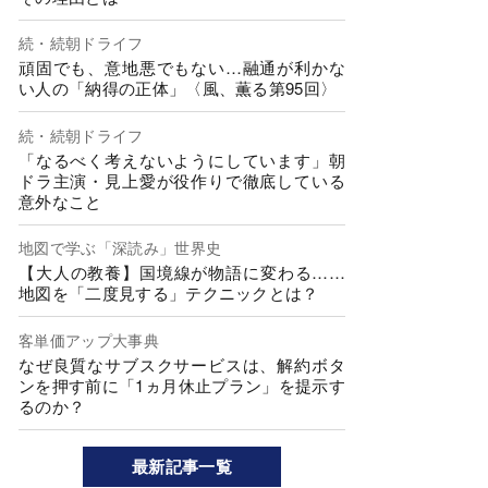
続・続朝ドライフ
頑固でも、意地悪でもない…融通が利かな
い人の「納得の正体」〈風、薫る第95回〉
続・続朝ドライフ
「なるべく考えないようにしています」朝
ドラ主演・見上愛が役作りで徹底している
意外なこと
地図で学ぶ「深読み」世界史
【大人の教養】国境線が物語に変わる……
地図を「二度見する」テクニックとは？
客単価アップ大事典
なぜ良質なサブスクサービスは、解約ボタ
ンを押す前に「1ヵ月休止プラン」を提示す
るのか？
最新記事一覧