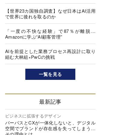
【世界23カ国独自調査】なぜ日本はAI活用
で世界に後れを取るのか
「一度の不快な経験」で87％が離脱…
Amazonに学ぶ“AI顧客管理”
AIを前提とした業務プロセス再設計に取り
組む大林組×PwCの挑戦
一覧を見る
最新記事
ビジネスに拡張するデザイン
パーパスとCXが一体化しないと、デジタル
空間でブランドが存在感を失ってしまう…
その理由とは