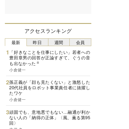
アクセスランキング
最新
昨日
週間
会員
「好きなことを仕事にしたい」若者への
豊田章男の回答が正論すぎて、ぐうの音
も出なかった
小倉健一
孫正義が「顔も見たくない」と激怒した
20代社員をロボット事業責任者に抜擢し
たワケ
小倉健一
頑固でも、意地悪でもない…融通が利か
ない人の「納得の正体」〈風、薫る第95
回〉