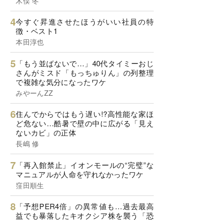
木俣 冬
今すぐ昇進させたほうがいい社員の特
徴・ベスト1
本田淳也
「もう並ばないで…」40代タイミーおじ
さんがミスド「もっちゅりん」の列整理
で複雑な気分になったワケ
みやーんZZ
住んでからではもう遅い!?高性能な家ほ
ど危ない…酷暑で壁の中に広がる「見え
ないカビ」の正体
長嶋 修
「再入館禁止」イオンモールの“完璧”な
マニュアルが人命を守れなかったワケ
窪田順生
「予想PER4倍」の異常値も…過去最高
益でも暴落したキオクシア株を襲う「恐