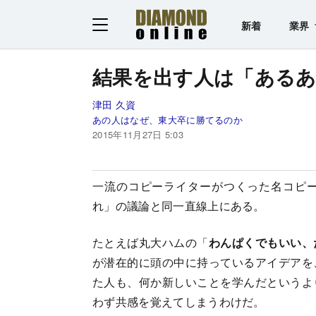
新着
業界
結果を出す人は「ある
津田 久資
あの人はなぜ、東大卒に勝てるのか
2015年11月27日 5:03
一流のコピーライターがつくった名コピ
れ」の議論と同一直線上にある。
たとえば丸大ハムの「
わんぱくでもいい、
が潜在的に頭の中に持っているアイデアを
た人も、何か新しいことを学んだというよ
わず共感を覚えてしまうわけだ。