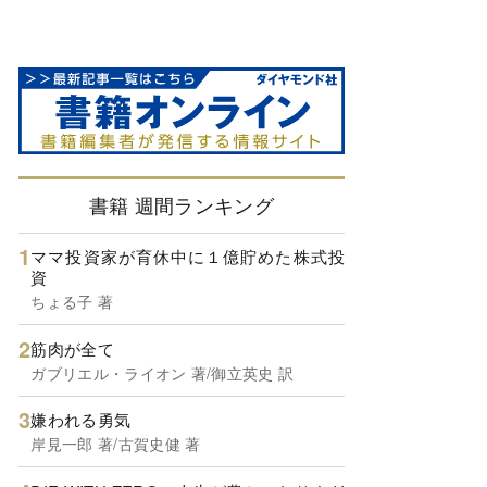
書籍 週間ランキング
ママ投資家が育休中に１億貯めた株式投
資
ちょる子 著
筋肉が全て
ガブリエル・ライオン 著/御立英史 訳
嫌われる勇気
岸見一郎 著/古賀史健 著