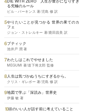
DIE WITH ZERO 人生が豊かになりすぎ
る究極のルール
ビル・パーキンス 著/児島 修 訳
やりたいことが見つかる 世界の果てのカ
フェ
ジョン・ストレルキー 著/鹿田昌美 訳
ブティック
池井戸 潤 著
わたしはこれでやせました
MEGUMI 著/道下将太郎 監修
人生は気づかぬうちにすぎるから。
クリス・ギレボー 著/児島 修 訳
地図で学ぶ「深読み」世界史
伊藤 敏 著
頭のいい人が話す前に考えていること