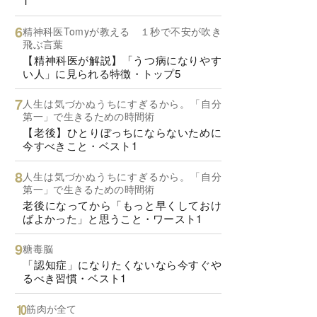
1
精神科医Tomyが教える １秒で不安が吹き
飛ぶ言葉
【精神科医が解説】「うつ病になりやす
い人」に見られる特徴・トップ5
人生は気づかぬうちにすぎるから。「自分
第一」で生きるための時間術
【老後】ひとりぼっちにならないために
今すべきこと・ベスト1
人生は気づかぬうちにすぎるから。「自分
第一」で生きるための時間術
老後になってから「もっと早くしておけ
ばよかった」と思うこと・ワースト1
糖毒脳
「認知症」になりたくないなら今すぐや
るべき習慣・ベスト1
筋肉が全て