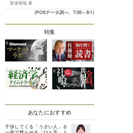
安達裕哉 著
(POSデータ調べ、7/26～8/1)
特集
あなたにおすすめ
干渉してくる「うざい人」を
一発で黙らせる「ひと言」と