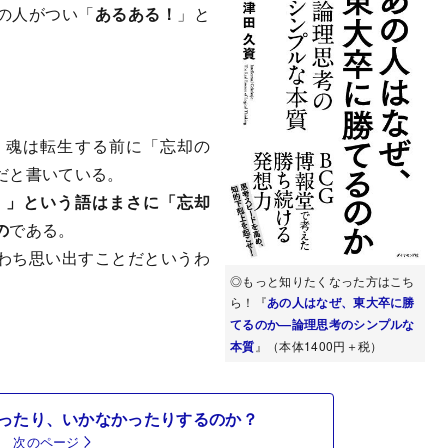
の人がつい「
あるある！
」と
、魂は転生する前に「忘却の
だと書いている。
）」という語はまさに「忘却
の
である。
わち思い出すことだというわ
◎もっと知りたくなった方はこち
ら！『
あの人はなぜ、東大卒に勝
てるのか—論理思考のシンプルな
本質
』（本体1400円＋税）
ったり、いかなかったりするのか？
次のページ