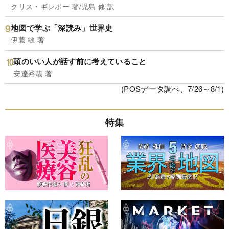
クリス・ギレボー 著/児島 修 訳
地図で学ぶ「深読み」世界史
伊藤 敏 著
頭のいい人が話す前に考えていること
安達裕哉 著
(POSデータ調べ、7/26～8/1)
特集