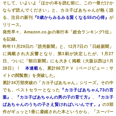
そして、いよいよ「ほかの本を読む前に、この一冊だけか
ならず読んでください」と、カヨ子ばあちゃんが熱く語
る、注目の新刊
『0歳からみるみる賢くなる55の心得』
が
リリース。
発売早々、Amazon.co.jpの単行本「総合ランキング1位」
を記録。
昨年11月29日の「読売新聞」と、12月7日の「日経新聞」
に掲載され大反響となり、第3刷が決定したが、1月27
日、ついに「朝日新聞」にも大きく掲載（大阪以西は1月
28日）！
本連載
も、累計88万ＰＶ（ページビュー：サ
イトの閲覧数）を突破した。
累計34万部突破の「カヨ子ばあちゃん」シリーズ。その中
でも、ベストセラーとなった
『カヨ子ばあちゃん73の言
葉』
、
『カヨ子ばあちゃんの男の子の育て方』
、
『カヨ子
ばあちゃんのうちの子さえ賢ければいいんです。』
の3部
作がギュッと1冊に凝縮された本というから、「スーパー