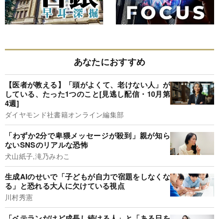
あなたにおすすめ
【医者が教える】「頭がよくて、老けない人」が
している、たった1つのこと[見逃し配信・10月第
4週]
ダイヤモンド社書籍オンライン編集部
「わずか2分で卑猥メッセージが殺到」親が知ら
ないSNSのリアルな恐怖
犬山紙子,滝乃みわこ
生成AIのせいで「子どもが自力で宿題をしなくな
る」と恐れる大人に欠けている視点
川村秀憲
「ベテランだけど成長し続ける人」と「ある日を