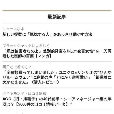
最新記事
ニュースな本
新しい提案に「抵抗する人」をあっさり動かす方法
ブラックジャックによろしく
「私は被害者なのよ」差別的発言を叫ぶ“被害女性”を一刀両
断した医師の言葉【マンガ】
明日なに着てく？
「全種類買ってしまいました」ユニクロ×サンリオの“ひんや
りルームウェア”に絶賛の声「とにかく超可愛い」「部屋着に
欠かせません」《購入レビュー》
ダイヤモンド・口コミ情報
AGC（旧・旭硝子）の40代前半・シニアマネージャー級の年
収は？【5000件の口コミ情報データ】