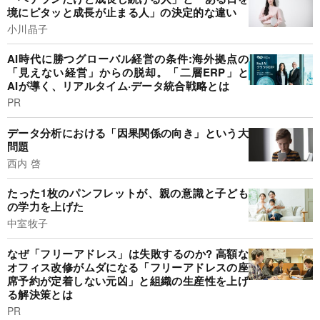
境にピタッと成長が止まる人」の決定的な違い
小川晶子
AI時代に勝つグローバル経営の条件:海外拠点の
「見えない経営」からの脱却。「二層ERP」と
AIが導く、リアルタイム·データ統合戦略とは
PR
データ分析における「因果関係の向き」という大
問題
西内 啓
たった1枚のパンフレットが、親の意識と子ども
の学力を上げた
中室牧子
なぜ「フリーアドレス」は失敗するのか? 高額な
オフィス改修がムダになる「フリーアドレスの座
席予約が定着しない元凶」と組織の生産性を上げ
る解決策とは
PR