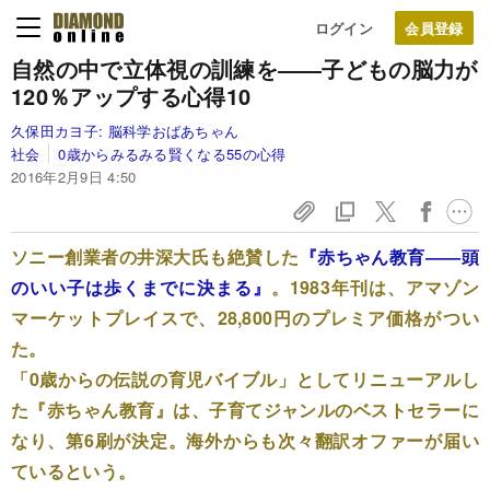
ログイン
自然の中で立体視の訓練を
――子どもの脳力が
120％アップする心得10
久保田カヨ子:
脳科学おばあちゃん
社会
0歳からみるみる賢くなる55の心得
2016年2月9日 4:50
ソニー創業者の井深大氏も絶賛した
『赤ちゃん教育――頭
のいい子は歩くまでに決まる』
。1983年刊は、アマゾン
マーケットプレイスで、28,800円のプレミア価格がつい
た。
「0歳からの伝説の育児バイブル」としてリニューアルし
た『赤ちゃん教育』は、子育てジャンルのベストセラーに
なり、第6刷が決定。海外からも次々翻訳オファーが届い
ているという。