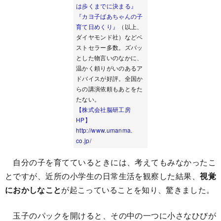
は歩くまでに決まる』
『カヨ子ばあちゃんの子
育て日めくり』
（以上、
ダイヤモンド社）などベ
ストセラー多数。ズバッ
とした物言いのなかに、
温かく頼りがいのあるア
ドバイスが好評。全国か
らの講演依頼もあとをた
たない。
【株式会社脳研工房
HP】
http://www.umanma.
co.jp/
自分の子を育てているときには、考えてもみなかったこ
とですが、近所の小学生の日常生活を観察した結果、
視覚
におかしなこと
が起こっていることを知り、驚きました。
玉子のパックを開けると、その中の一つに小さなひびが