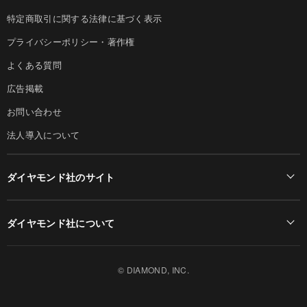
特定商取引に関する法律に基づく表示
プライバシーポリシー・著作権
よくある質問
広告掲載
お問い合わせ
法人導入について
ダイヤモンド社のサイト
Diamond Online(English)
ダイヤモンド社について
週刊ダイヤモンド
ダイヤモンド社TOP
DIAMONDハーバード・ビジネス・レビュー
© DIAMOND, INC.
会社概要
ダイヤモンドZAi（デジタル版）
採用情報
書籍オンライン