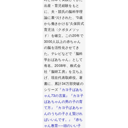
出産・育児経験をもと
に、夫・競氏の脳科学理
論に裏づけされた、“0歳
から働きかける“久保田式
育児法〈クボタメソッ
ド〉を確立。この20年で
3000人以上の赤ちゃん
の脳を活性化させてき
た。テレビなどで「脳科
学おばあちゃん」として
有名。2008年、株式会
社『脳研工房』を立ち上
げ、現在代表取締役。著
書に、累計34万部突破の
シリーズ
『カヨ子ばあち
ゃん73の言葉』
『カヨ子
ばあちゃんの男の子の育
て方』
『カヨ子ばあちゃ
んのうちの子さえ賢けれ
ばいいんです。』
『赤ち
ゃん教育──頭のいい子