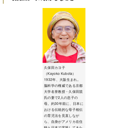
久保田カヨ子
（Kayoko Kubota）
1932年、大阪生まれ。
脳科学の権威である京都
大学名誉教授・久保田競
氏の妻で2人の息子の
母。約30年前に、日本に
おける伝統的な母子相伝
の育児法を見直しなが
ら、自身がアメリカ在住
時と日本で実践してきた