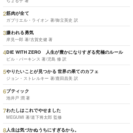
ちょる子 著
筋肉が全て
ガブリエル・ライオン 著/御立英史 訳
嫌われる勇気
岸見一郎 著/古賀史健 著
DIE WITH ZERO 人生が豊かになりすぎる究極のルール
ビル・パーキンス 著/児島 修 訳
やりたいことが見つかる 世界の果てのカフェ
ジョン・ストレルキー 著/鹿田昌美 訳
ブティック
池井戸 潤 著
わたしはこれでやせました
MEGUMI 著/道下将太郎 監修
人生は気づかぬうちにすぎるから。