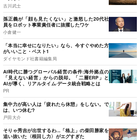
古川武士
孫正義が「顔も見たくない」と激怒した20代社
員をロボット事業責任者に抜擢したワケ
小倉健一
「本当に幸せになりたい」なら、今すぐやめた方
がいいこと・ベスト1
ダイヤモンド社書籍編集局
AI時代に勝つグローバル経営の条件:海外拠点の
「見えない経営」からの脱却。「二層ERP」と
AIが導く、リアルタイム·データ統合戦略とは
PR
集中力が高い人は「疲れたら休憩」をしない。で
は、いつ休む?
戸田大介
そりゃ秀吉が出世するわ...「格上」の柴田勝家を
追い抜いた〈根回し力〉がエグすぎた