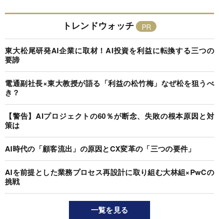
トレンドウォッチ
東大松尾研発AI企業に取材！AI投資を利益に転換する三つの
要諦
電通副社長×東大教授が語る「利益の松竹梅」なぜ松を狙うべ
き？
【警告】AIプロジェクトの60％が断念、失敗の根本原因と対
策は
AI時代の「顧客流出」の原因とCX変革の「三つの要件」
AIを前提とした業務プロセス再設計に取り組む大林組×PwCの
挑戦
一覧を見る