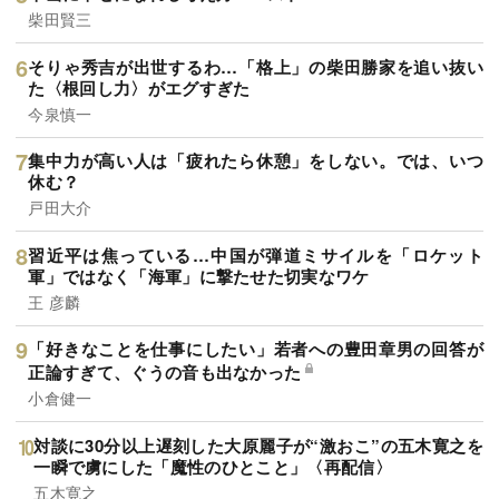
柴田賢三
そりゃ秀吉が出世するわ…「格上」の柴田勝家を追い抜い
た〈根回し力〉がエグすぎた
今泉慎一
集中力が高い人は「疲れたら休憩」をしない。では、いつ
休む？
戸田大介
習近平は焦っている…中国が弾道ミサイルを「ロケット
軍」ではなく「海軍」に撃たせた切実なワケ
王 彦麟
「好きなことを仕事にしたい」若者への豊田章男の回答が
正論すぎて、ぐうの音も出なかった
小倉健一
対談に30分以上遅刻した大原麗子が“激おこ”の五木寛之を
一瞬で虜にした「魔性のひとこと」〈再配信〉
五木寛之