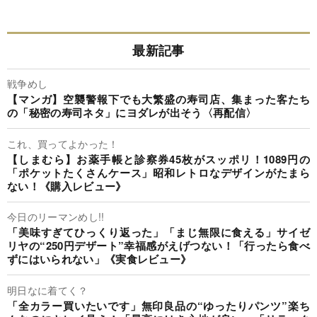
最新記事
戦争めし
【マンガ】空襲警報下でも大繁盛の寿司店、集まった客たち
の「秘密の寿司ネタ」にヨダレが出そう〈再配信〉
これ、買ってよかった！
【しまむら】お薬手帳と診察券45枚がスッポリ！1089円の
「ポケットたくさんケース」昭和レトロなデザインがたまら
ない！《購入レビュー》
今日のリーマンめし!!
「美味すぎてひっくり返った」「まじ無限に食える」サイゼ
リヤの“250円デザート”幸福感がえげつない！「行ったら食べ
ずにはいられない」《実食レビュー》
明日なに着てく？
「全カラー買いたいです」無印良品の“ゆったりパンツ”楽ち