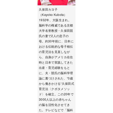
久保田カヨ子
（Kayoko Kubota）
1932年、大阪生まれ。
脳科学の権威である京都
大学名誉教授・久保田競
氏の妻で2人の息子の
母。約30年前に、日本に
おける伝統的な母子相伝
の育児法を見直しなが
ら、自身がアメリカ在住
時と日本で実践してきた
出産・育児経験をもと
に、夫・競氏の脳科学理
論に裏づけされた、“0歳
から働きかける“久保田式
育児法〈クボタメソッ
ド〉を確立。この20年で
3000人以上の赤ちゃん
の脳を活性化させてき
た。テレビなどで「脳科