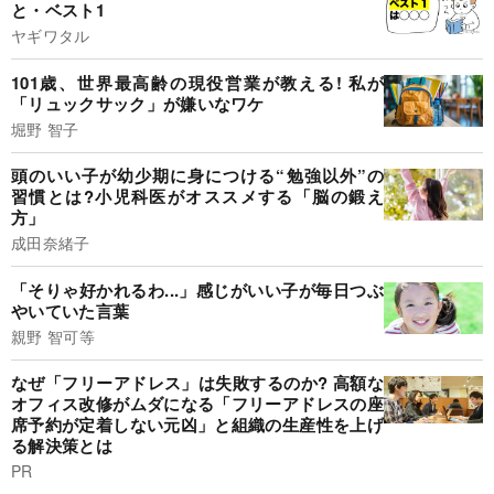
と・ベスト1
ヤギワタル
101歳、世界最高齢の現役営業が教える! 私が
「リュックサック」が嫌いなワケ
堀野 智子
頭のいい子が幼少期に身につける“勉強以外”の
習慣とは?小児科医がオススメする「脳の鍛え
方」
成田奈緒子
「そりゃ好かれるわ...」感じがいい子が毎日つぶ
やいていた言葉
親野 智可等
なぜ「フリーアドレス」は失敗するのか? 高額な
オフィス改修がムダになる「フリーアドレスの座
席予約が定着しない元凶」と組織の生産性を上げ
る解決策とは
PR