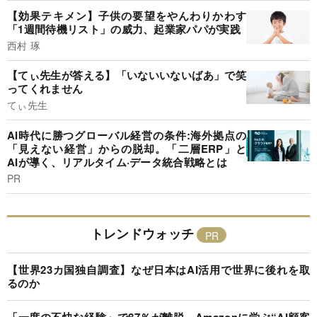
【効果テキメン】子供の要望をやんわりかわす
「1週間待機リスト」の威力、起業家パパが実践
西村 琢
【てぃ先生が答える】「いないいないばあ」で笑
ってくれません
てぃ先生
AI時代に勝つグローバル経営の条件:海外拠点の
「見えない経営」からの脱却。「二層ERP」と
AIが導く、リアルタイム·データ統合戦略とは
PR
トレンドウォッチ
【世界23カ国独自調査】なぜ日本はAI活用で世界に後れを取
るのか
「一度の不快な経験」で87％が離脱…Amazonに学ぶ“AI顧客