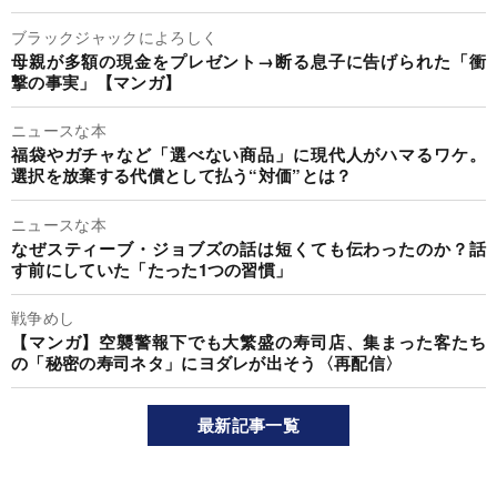
ブラックジャックによろしく
母親が多額の現金をプレゼント→断る息子に告げられた「衝
撃の事実」【マンガ】
ニュースな本
福袋やガチャなど「選べない商品」に現代人がハマるワケ。
選択を放棄する代償として払う“対価”とは？
ニュースな本
なぜスティーブ・ジョブズの話は短くても伝わったのか？話
す前にしていた「たった1つの習慣」
戦争めし
【マンガ】空襲警報下でも大繁盛の寿司店、集まった客たち
の「秘密の寿司ネタ」にヨダレが出そう〈再配信〉
最新記事一覧