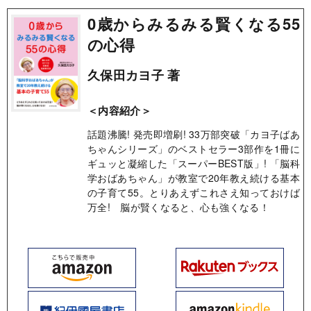
0歳からみるみる賢くなる55
の心得
久保田カヨ子 著
＜内容紹介＞
話題沸騰! 発売即増刷! 33万部突破「カヨ子ばあ
ちゃんシリーズ」のベストセラー3部作を1冊に
ギュッと凝縮した「スーパーBEST版」! 「脳科
学おばあちゃん」が教室で20年教え続ける基本
の子育て55。とりあえずこれさえ知っておけば
万全! 脳が賢くなると、心も強くなる！