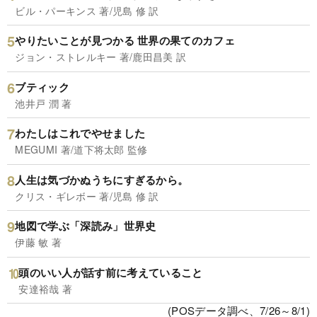
ビル・パーキンス 著/児島 修 訳
やりたいことが見つかる 世界の果てのカフェ
ジョン・ストレルキー 著/鹿田昌美 訳
ブティック
池井戸 潤 著
わたしはこれでやせました
MEGUMI 著/道下将太郎 監修
人生は気づかぬうちにすぎるから。
クリス・ギレボー 著/児島 修 訳
地図で学ぶ「深読み」世界史
伊藤 敏 著
頭のいい人が話す前に考えていること
安達裕哉 著
(POSデータ調べ、7/26～8/1)