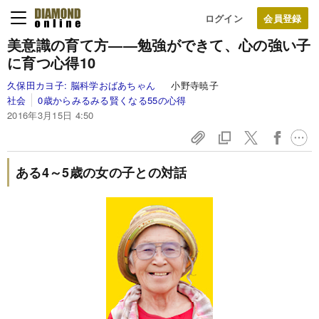
ログイン
美意識の育て方
――勉強ができて、
心の強い子
に育つ心得10
久保田カヨ子:
脳科学おばあちゃん
小野寺暁子
社会
0歳からみるみる賢くなる55の心得
2016年3月15日 4:50
ある4～5歳の女の子との対話