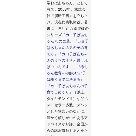
学おばあちゃん」として
有名。2008年、株式会
社『脳研工房』を立ち上
げ、現在代表取締役。著
書に、累計34万部突破の
シリーズ
『カヨ子ばあち
ゃん73の言葉』
『カヨ子
ばあちゃんの男の子の育
て方』
『カヨ子ばあちゃ
んのうちの子さえ賢けれ
ばいいんです。』
『赤ち
ゃん教育──頭のいい子
は歩くまでに決まる』
『カヨ子ばあちゃんの子
育て日めくり』
（以上、
ダイヤモンド社）などベ
ストセラー多数。ズバッ
とした物言いのなかに、
温かく頼りがいのあるア
ドバイスが好評。全国か
らの講演依頼もあとをた