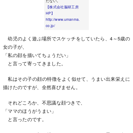
たない。
【株式会社脳研工房
HP】
http://www.umanma.
co.jp/
幼児のよく遊ぶ場所でスケッチをしていたら、4～5歳の
女の子が、
「私の顔を描いてちょうだい」
と言って寄ってきました。
私はその子の顔の特徴をよく似せて、うまい出来栄えに
描けたのですが、全然喜びません。
それどころか、不思議な顔つきで、
「ママのほうがうまい」
と言ったのです。