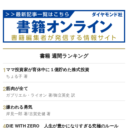
書籍 週間ランキング
ママ投資家が育休中に１億貯めた株式投資
ちょる子 著
筋肉が全て
ガブリエル・ライオン 著/御立英史 訳
嫌われる勇気
岸見一郎 著/古賀史健 著
DIE WITH ZERO 人生が豊かになりすぎる究極のルール