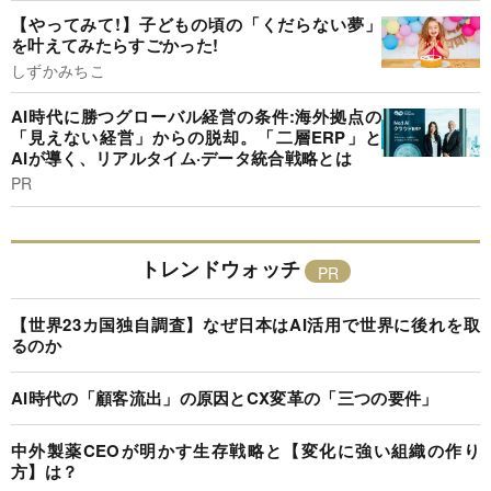
【やってみて!】子どもの頃の「くだらない夢」
を叶えてみたらすごかった!
しずかみちこ
AI時代に勝つグローバル経営の条件:海外拠点の
「見えない経営」からの脱却。「二層ERP」と
AIが導く、リアルタイム·データ統合戦略とは
PR
トレンドウォッチ
【世界23カ国独自調査】なぜ日本はAI活用で世界に後れを取
るのか
AI時代の「顧客流出」の原因とCX変革の「三つの要件」
中外製薬CEOが明かす生存戦略と【変化に強い組織の作り
方】は？