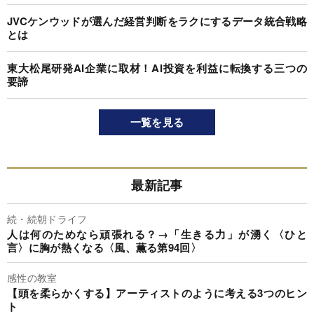
JVCケンウッドが選んだ経営判断をラクにするデータ統合戦略
とは
東大松尾研発AI企業に取材！AI投資を利益に転換する三つの
要諦
一覧を見る
最新記事
続・続朝ドライフ
人は何のためなら頑張れる？→「生きる力」が湧く〈ひと
言〉に胸が熱くなる〈風、薫る第94回〉
感性の教室
【頭を柔らかくする】アーティストのように考える3つのヒン
ト