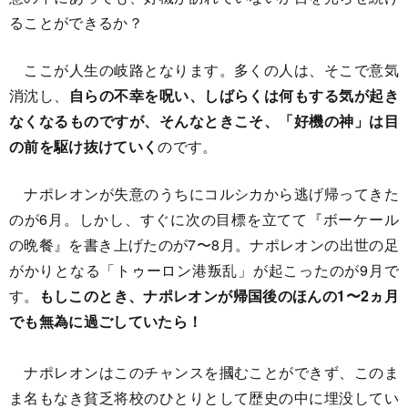
ることができるか？
ここが人生の岐路となります。多くの人は、そこで意気
消沈し、
自らの不幸を呪い、しばらくは何もする気が起き
なくなるものですが、そんなときこそ、「好機の神」は目
の前を駆け抜けていく
のです。
ナポレオンが失意のうちにコルシカから逃げ帰ってきた
のが6月。しかし、すぐに次の目標を立てて『ボーケール
の晩餐』を書き上げたのが7〜8月。ナポレオンの出世の足
がかりとなる「トゥーロン港叛乱」が起こったのが9月で
す。
もしこのとき、ナポレオンが帰国後のほんの1〜2ヵ月
でも無為に過ごしていたら！
ナポレオンはこのチャンスを摑むことができず、このま
ま名もなき貧乏将校のひとりとして歴史の中に埋没してい