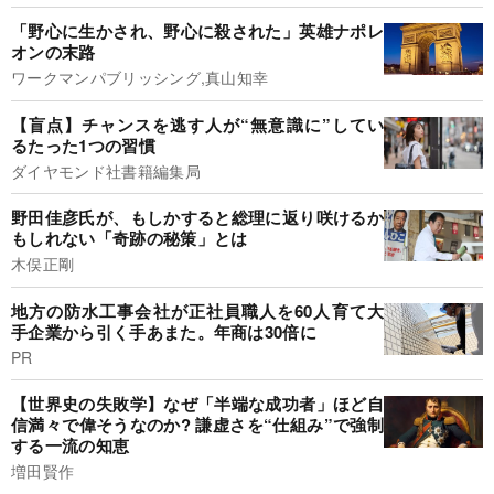
「野心に生かされ、野心に殺された」英雄ナポレ
オンの末路
ワークマンパブリッシング,真山知幸
【盲点】チャンスを逃す人が“無意識に”してい
るたった1つの習慣
ダイヤモンド社書籍編集局
野田佳彦氏が、もしかすると総理に返り咲けるか
もしれない「奇跡の秘策」とは
木俣正剛
地方の防水工事会社が正社員職人を60人育て大
手企業から引く手あまた。年商は30倍に
PR
【世界史の失敗学】なぜ「半端な成功者」ほど自
信満々で偉そうなのか? 謙虚さを“仕組み”で強制
する一流の知恵
増田賢作