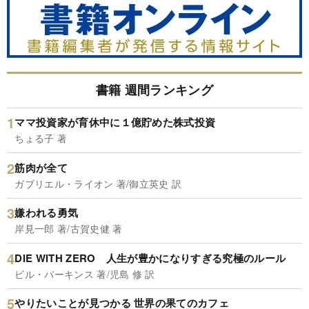
書籍 週間ランキング
ママ投資家が育休中に１億貯めた株式投資
ちょる子 著
筋肉が全て
ガブリエル・ライオン 著/御立英史 訳
嫌われる勇気
岸見一郎 著/古賀史健 著
DIE WITH ZERO 人生が豊かになりすぎる究極のルール
ビル・パーキンス 著/児島 修 訳
やりたいことが見つかる 世界の果てのカフェ