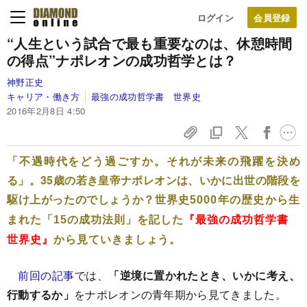
ログイン
“人生という試合で最も重要なのは、
休憩時間
の得点”ナポレオンの成功哲学とは？
神野正史
キャリア・働き方
最強の成功哲学書 世界史
2016年2月8日 4:50
「不遇時代をどう過ごすか。それが未来の飛躍を決め
る」。35歳の若き皇帝ナポレオンは、いかに出世の階段を
駆け上がったのでしょうか？
世界史5000年の歴史から生
まれた「15の成功法則」を記した
『最強の成功哲学書
世界史』
から見ていきましょう。
前回の記事
では、
「逆境に置かれたとき、いかに考え、
行動するか」
をナポレオンの青年期から見てきました。