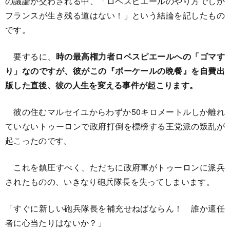
の議論が交わされる中、「ロベスピエールのやり方でしか
フランスが生き残る道はない！」という結論を記したもの
です。
要するに、
時の最高権力者ロベスピエールへの「ゴマす
り」なのですが、彼がこの『ボーケールの晩餐』を自費出
版した直後、彼の人生を変える事件が起こります。
彼の住むマルセイユからわずか50キロメートルしか離れ
ていないトゥーロンで政府打倒を標榜する王党派の叛乱が
起こったのです。
これを鎮圧すべく、ただちに政府軍がトゥーロンに派兵
されたものの、いきなり砲兵隊長を失ってしまいます。
「すぐに新しい砲兵隊長を補充せねばならん！ 誰か適任
者に心当たりはないか？」