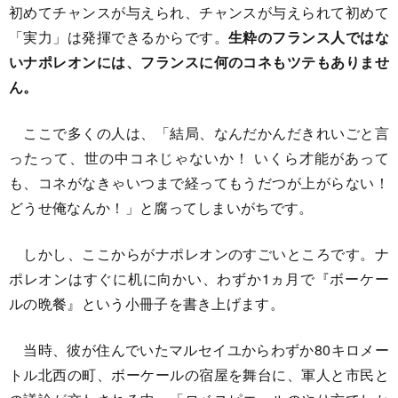
初めてチャンスが与えられ、チャンスが与えられて初めて
「実力」は発揮できるからです。
生粋のフランス人ではな
いナポレオンには、フランスに何のコネもツテもありませ
ん。
ここで多くの人は、「結局、なんだかんだきれいごと言
ったって、世の中コネじゃないか！ いくら才能があって
も、コネがなきゃいつまで経ってもうだつが上がらない！
どうせ俺なんか！」と腐ってしまいがちです。
しかし、ここからがナポレオンのすごいところです。ナ
ポレオンはすぐに机に向かい、わずか1ヵ月で『ボーケー
ルの晩餐』という小冊子を書き上げます。
当時、彼が住んでいたマルセイユからわずか80キロメー
トル北西の町、ボーケールの宿屋を舞台に、軍人と市民と