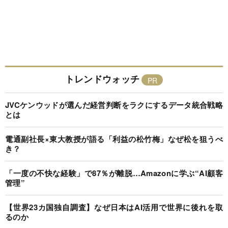
トレンドウォッチ
JVCケンウッドが選んだ経営判断をラクにするデータ統合戦略
とは
電通副社長×東大教授が語る「利益の松竹梅」なぜ松を狙うべ
き？
「一度の不快な経験」で87％が離脱…Amazonに学ぶ“AI顧客
管理”
【世界23カ国独自調査】なぜ日本はAI活用で世界に後れを取
るのか