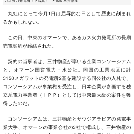
ガス火力発電所（下写真） Photo:三井物産
丸紅にとって今月1日は屈辱的な日として歴史に刻まれ
るかもしれない。
この日、中東のオマーンで、あるガス火力発電所の長期
売電契約が締結された。
契約の当事者は、三井物産が率いる企業コンソーシアム
と、オマーン国営電力・水公社。同国の工業地区に計
3150メガワットの発電所2基を建設する同公社の入札で、
コンソーシアムが事業権を受注し、日本企業が参画する独
立系電力事業者（ＩＰＰ）としては中東最大級の案件を獲
得したのだ。
コンソーシアムは、三井物産とサウジアラビアの発電事
業大手、オマーンの事業会社の3社で構成し、三井物産の