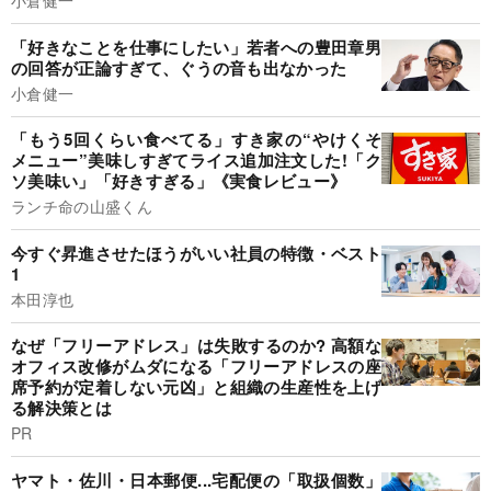
小倉健一
「好きなことを仕事にしたい」若者への豊田章男
の回答が正論すぎて、ぐうの音も出なかった
小倉健一
「もう5回くらい食べてる」すき家の“やけくそ
メニュー”美味しすぎてライス追加注文した!「ク
ソ美味い」「好きすぎる」《実食レビュー》
ランチ命の山盛くん
今すぐ昇進させたほうがいい社員の特徴・ベスト
1
本田淳也
なぜ「フリーアドレス」は失敗するのか? 高額な
オフィス改修がムダになる「フリーアドレスの座
席予約が定着しない元凶」と組織の生産性を上げ
る解決策とは
PR
ヤマト・佐川・日本郵便...宅配便の「取扱個数」