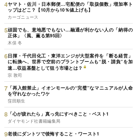
ヤマト・佐川・日本郵便…宅配便の「取扱個数」増加率ト
ップはどこ？【10月から10％値上げも】
カーゴニュース
頑固でも、意地悪でもない…融通が利かない人の「納得の
正体」〈風、薫る第95回〉
木俣 冬
日揮・千代田化工・東洋エンジが大型案件を「断る経営」
に転換へ、世界で空前のプラントブームも“脱・請負”を加
速…収益基盤として狙う市場とは？
宗 敦司
「再入館禁止」イオンモールの“完璧”なマニュアルが人命
を守れなかったワケ
窪田順生
「心が疲れたら」真っ先にすべきこと・ベスト1
ダイヤモンド社書籍編集局
老後にダントツで後悔すること・ワースト1