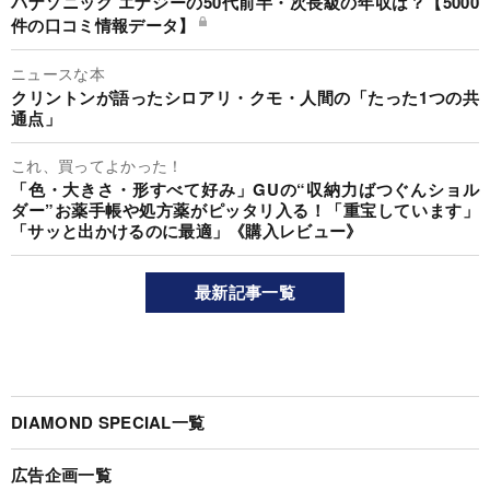
パナソニック エナジーの50代前半・次長級の年収は？【5000
件の口コミ情報データ】
ニュースな本
クリントンが語ったシロアリ・クモ・人間の「たった1つの共
通点」
これ、買ってよかった！
「色・大きさ・形すべて好み」GUの“収納力ばつぐんショル
ダー”お薬手帳や処方薬がピッタリ入る！「重宝しています」
「サッと出かけるのに最適」《購入レビュー》
最新記事一覧
DIAMOND SPECIAL一覧
広告企画一覧