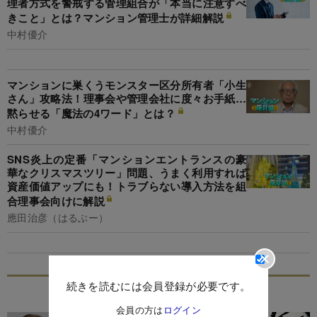
理者方式を警戒する管理組合が「本当に注意すべ
きこと」とは？マンション管理士が詳細解説
中村優介
マンションに巣くうモンスター区分所有者「小生
さん」攻略法！理事会や管理会社に度々お手紙…
黙らせる「魔法の4ワード」とは？
中村優介
SNS炎上の定番「マンションエントランスの豪
華なクリスマスツリー」問題、うまく利用すれば
資産価値アップにも！トラブらない導入方法を組
合理事会向けに解説
應田治彦（はるぶー）
続きを読むには会員登録が必要です。
特集
会員の方は
ログイン