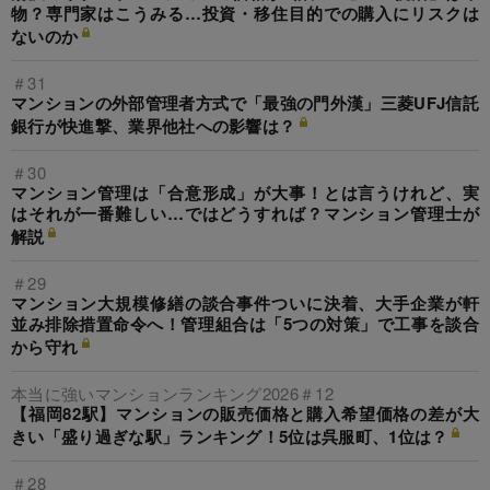
物？専門家はこうみる…投資・移住目的での購入にリスクは
ないのか
＃31
マンションの外部管理者方式で「最強の門外漢」三菱UFJ信託
銀行が快進撃、業界他社への影響は？
＃30
マンション管理は「合意形成」が大事！とは言うけれど、実
はそれが一番難しい…ではどうすれば？マンション管理士が
解説
＃29
マンション大規模修繕の談合事件ついに決着、大手企業が軒
並み排除措置命令へ！管理組合は「5つの対策」で工事を談合
から守れ
本当に強いマンションランキング2026＃12
【福岡82駅】マンションの販売価格と購入希望価格の差が大
きい「盛り過ぎな駅」ランキング！5位は呉服町、1位は？
＃28