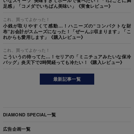
いなスイーツ”美味すぎてホールで食べたい！「1口ごとに満
足感」「コメダでいちばん美味い」《実食レビュー》
これ、買ってよかった！
小銭が取りやすくて感動…！ハニーズの“コンパクトな財
布”お会計がスムーズになった！「ぜーんぶ収まります」「こ
れからも愛用します」《購入レビュー》
これ、買ってよかった！
こういうの待ってた…！セリアの「ミニチュアみたいな保冷
バッグ」炎天下で2時間経っても冷たい！《購入レビュー》
最新記事一覧
DIAMOND SPECIAL一覧
広告企画一覧