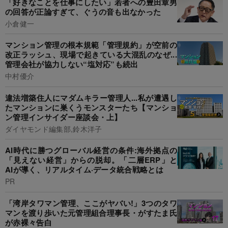
「好きなことを仕事にしたい」若者への豊田章男
の回答が正論すぎて、ぐうの音も出なかった
小倉健一
マンション管理の根本規範「管理規約」が空前の
改正ラッシュ、現場で起きている大混乱のなぜ...
管理会社が協力しない“塩対応”も続出
中村優介
違法増築住人にマダムキラー管理人...私が遭遇し
たマンションに巣くうモンスターたち【マンショ
ン管理インサイダー座談会・上】
ダイヤモンド編集部,鈴木洋子
AI時代に勝つグローバル経営の条件:海外拠点の
「見えない経営」からの脱却。「二層ERP」と
AIが導く、リアルタイム·データ統合戦略とは
PR
「湾岸タワマン管理、ここがヤバい!」3つのタワ
マンを渡り歩いた元管理組合理事長・がすたま氏
が赤裸々告白