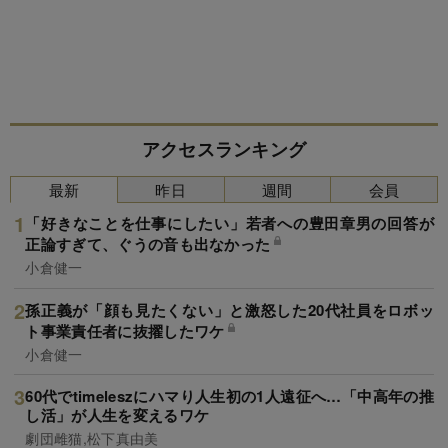
アクセスランキング
最新
昨日
週間
会員
「好きなことを仕事にしたい」若者への豊田章男の回答が
正論すぎて、ぐうの音も出なかった
小倉健一
孫正義が「顔も見たくない」と激怒した20代社員をロボッ
ト事業責任者に抜擢したワケ
小倉健一
60代でtimeleszにハマり人生初の1人遠征へ…「中高年の推
し活」が人生を変えるワケ
劇団雌猫,松下真由美