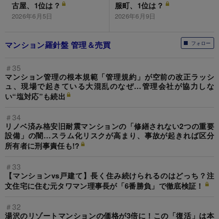
古屋、1位は？
服町、1位は？
2026年6月5日
2026年6月9日
マンション羅針盤 管理＆売買
フォロー
＃35
マンション管理の根本規範「管理規約」が空前の改正ラッシ
ュ、現場で起きている大混乱のなぜ…管理会社が協力しな
い“塩対応”も続出
＃34
リノベ済み格安旧耐震マンションの「修繕されない2つの重要
設備」の闇…スラム化リスクが高まり、事故が起きれば区分
所有者に刑事責任も!?
＃33
【マンションvs戸建て】長く住み続けられるのはどっち？注
文住宅に住む元タワマン理事長が「6番勝負」で徹底検証！
＃32
湯沢のリゾートマンションの価格が3倍に！この「復活」は本