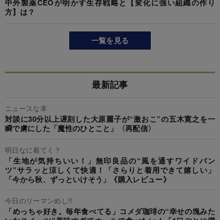
中外製薬CEOが明かす生存戦略と【変化に強い組織の作り
方】は？
一覧を見る
最新記事
ニュースな本
対談に30分以上遅刻した大原麗子が“激おこ”の五木寛之を一
瞬で虜にした「魔性のひとこと」〈再配信〉
明日なに着てく？
「生地が気持ちいい！」無印良品の“風を通すワイドパン
ツ”サラッと涼しくて快適！「さらりと着用できて嬉しい」
「今から秋、ずっといけそう」《購入レビュー》
今日のリーマンめし!!
「めっちゃ好き。毎年食べてる」コメダ珈琲の“幸せの塊みた