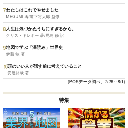
わたしはこれでやせました
MEGUMI 著/道下将太郎 監修
人生は気づかぬうちにすぎるから。
クリス・ギレボー 著/児島 修 訳
地図で学ぶ「深読み」世界史
伊藤 敏 著
頭のいい人が話す前に考えていること
安達裕哉 著
(POSデータ調べ、7/26～8/1)
特集