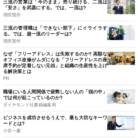
三流の営業は「今のまま」売り続ける、二流は
「安さ」を武器にする。では、一流は?
増田賢作
三流の管理職は「できない部下」にイライラす
る。では、超一流のリーダーは?
増田賢作
なぜ「フリーアドレス」は失敗するのか? 高額な
オフィス改修がムダになる「フリーアドレスの座
席予約が定着しない元凶」と組織の生産性を上げ
る解決策とは
PR
職場にいる人間関係で疲弊しない人の「頭の中」
では何が起こっているのか?
ダイヤモンド社書籍編集局
ビジネスを成功させるうえで、最も大切なキーワ
ードとは?
小宮一慶