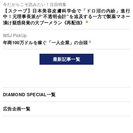
今だからこそ読みたい！注目特集
【スクープ】日本美容皮膚科学会で「ドロ沼の内紛」進行
中！元理事長派が“不透明会計”を追及する一方で製薬マネー
漬け疑惑発覚の大ブーメラン《再配信》
WSJ PickUp
年商100万ドルを稼ぐ「一人企業」の台頭
最新記事一覧
DIAMOND SPECIAL一覧
広告企画一覧