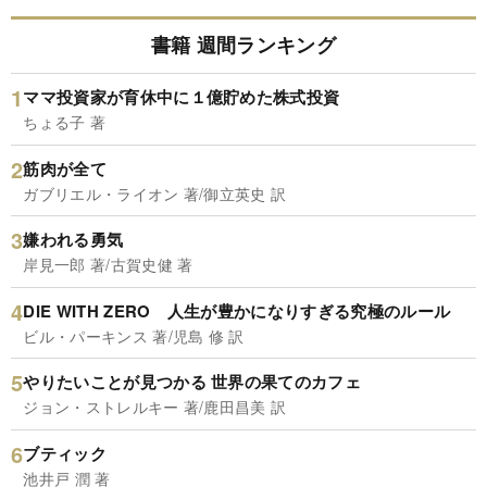
書籍 週間ランキング
ママ投資家が育休中に１億貯めた株式投資
ちょる子 著
筋肉が全て
ガブリエル・ライオン 著/御立英史 訳
嫌われる勇気
岸見一郎 著/古賀史健 著
DIE WITH ZERO 人生が豊かになりすぎる究極のルール
ビル・パーキンス 著/児島 修 訳
やりたいことが見つかる 世界の果てのカフェ
ジョン・ストレルキー 著/鹿田昌美 訳
ブティック
池井戸 潤 著