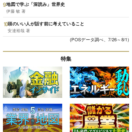
地図で学ぶ「深読み」世界史
伊藤 敏 著
頭のいい人が話す前に考えていること
安達裕哉 著
(POSデータ調べ、7/26～8/1)
特集