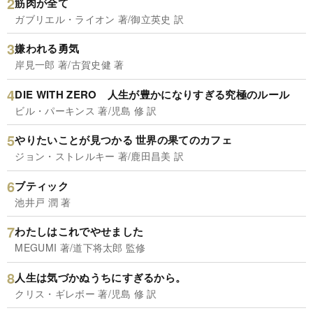
筋肉が全て
ガブリエル・ライオン 著/御立英史 訳
嫌われる勇気
岸見一郎 著/古賀史健 著
DIE WITH ZERO 人生が豊かになりすぎる究極のルール
ビル・パーキンス 著/児島 修 訳
やりたいことが見つかる 世界の果てのカフェ
ジョン・ストレルキー 著/鹿田昌美 訳
ブティック
池井戸 潤 著
わたしはこれでやせました
MEGUMI 著/道下将太郎 監修
人生は気づかぬうちにすぎるから。
クリス・ギレボー 著/児島 修 訳