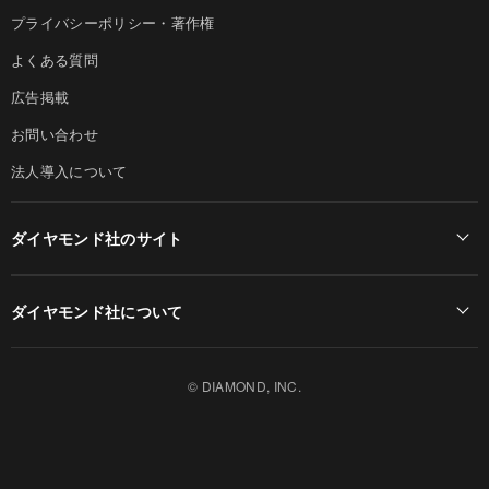
プライバシーポリシー・著作権
よくある質問
広告掲載
お問い合わせ
法人導入について
ダイヤモンド社のサイト
Diamond Online(English)
ダイヤモンド社について
週刊ダイヤモンド
ダイヤモンド社TOP
DIAMONDハーバード・ビジネス・レビュー
© DIAMOND, INC.
会社概要
ダイヤモンドZAi（デジタル版）
採用情報
書籍オンライン
お知らせ
ザイ・オンライン