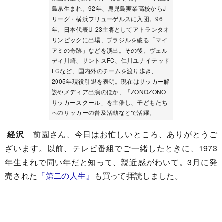
島県生まれ。92年、鹿児島実業高校からJ
リーグ・横浜フリューゲルスに入団。96
年、日本代表U-23主将としてアトランタオ
リンピックに出場、ブラジルを破る「マイ
アミの奇跡」などを演出。その後、ヴェル
ディ川崎、サントスFC、仁川ユナイテッド
FCなど、国内外のチームを渡り歩き、
2005年現役引退を表明。現在はサッカー解
説やメディア出演のほか、「ZONOZONO
サッカースクール」を主催し、子どもたち
へのサッカーの普及活動などで活躍。
経沢
前園さん、今日はお忙しいところ、ありがとうご
ざいます。以前、テレビ番組でご一緒したときに、1973
年生まれで同い年だと知って、親近感がわいて。3月に発
売された
『第二の人生』
も買って拝読しました。