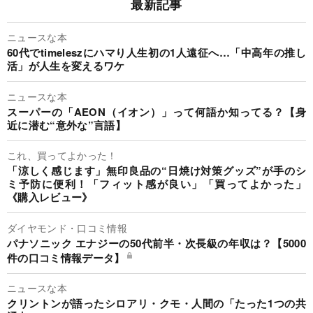
最新記事
ニュースな本
60代でtimeleszにハマり人生初の1人遠征へ…「中高年の推し
活」が人生を変えるワケ
ニュースな本
スーパーの「AEON（イオン）」って何語か知ってる？【身
近に潜む“意外な”言語】
これ、買ってよかった！
「涼しく感じます」無印良品の“日焼け対策グッズ”が手のシ
ミ予防に便利！「フィット感が良い」「買ってよかった」
《購入レビュー》
ダイヤモンド・口コミ情報
パナソニック エナジーの50代前半・次長級の年収は？【5000
件の口コミ情報データ】
ニュースな本
クリントンが語ったシロアリ・クモ・人間の「たった1つの共