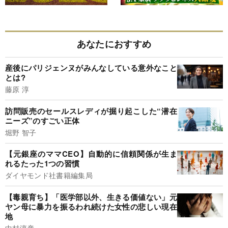
あなたにおすすめ
産後にパリジェンヌがみんなしている意外なこと
とは?
藤原 淳
訪問販売のセールスレディが掘り起こした“潜在
ニーズ”のすごい正体
堀野 智子
【元銀座のママCEO】自動的に信頼関係が生ま
れるたった1つの習慣
ダイヤモンド社書籍編集局
【毒親育ち】「医学部以外、生きる価値ない」元
ヤン母に暴力を振るわれ続けた女性の悲しい現在
地
中村淳彦