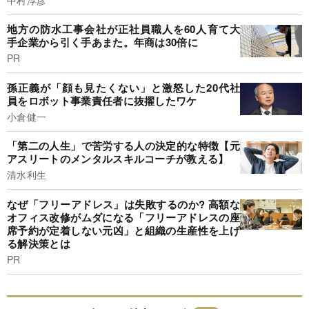
地方の防水工事会社が正社員職人を60人育て大
手企業から引く手あまた。年商は30倍に
PR
孫正義が「顔も見たくない」と激怒した20代社
員をロボット事業責任者に抜擢したワケ
小倉健一
「第二の人生」で苦労する人の決定的な特徴【元
アスリートのメンタルスキルコーチが教える】
清水利生
なぜ「フリーアドレス」は失敗するのか? 高額な
オフィス改修がムダになる「フリーアドレスの座
席予約が定着しない元凶」と組織の生産性を上げ
る解決策とは
PR