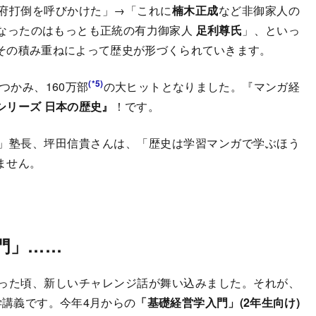
府打倒を呼びかけた」→「これに
楠木正成
など非御家人の
なったのはもっとも正統の有力御家人
足利尊氏
」、といっ
その積み重ねによって歴史が形づくられていきます。
(*5)
つかみ、160万部
の大ヒットとなりました。『マンガ経
シリーズ 日本の歴史』
！です。
」塾長、坪田信貴さんは、「歴史は学習マンガで学ぶほう
ません。
門」……
った頃、新しいチャレンジ話が舞い込みました。それが、
学講義です。今年4月からの
「基礎経営学入門」(2年生向け)