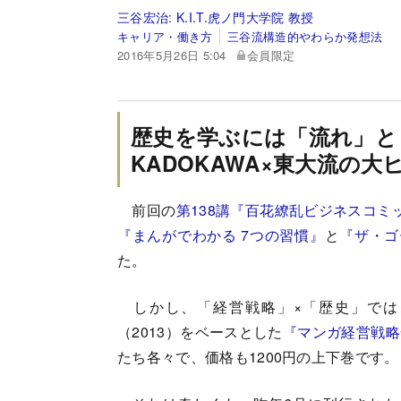
三谷宏治:
K.I.T.虎ノ門大学院 教授
キャリア・働き方
三谷流構造的やわらか発想法
2016年5月26日 5:04
会員限定
歴史を学ぶには「流れ」と
KADOKAWA×東大流の大
前回の
第138講『百花繚乱ビジネスコミ
『まんがでわかる 7つの習慣』
と
『ザ・ゴ
た。
しかし、「経営戦略」×「歴史」では
（2013）をベースとした
『マンガ経営戦略
たち各々で、価格も1200円の上下巻です。