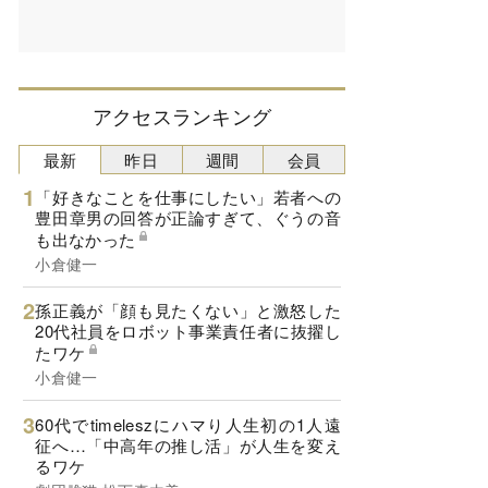
アクセスランキング
最新
昨日
週間
会員
「好きなことを仕事にしたい」若者への
豊田章男の回答が正論すぎて、ぐうの音
も出なかった
小倉健一
孫正義が「顔も見たくない」と激怒した
20代社員をロボット事業責任者に抜擢し
たワケ
小倉健一
60代でtimeleszにハマり人生初の1人遠
征へ…「中高年の推し活」が人生を変え
るワケ