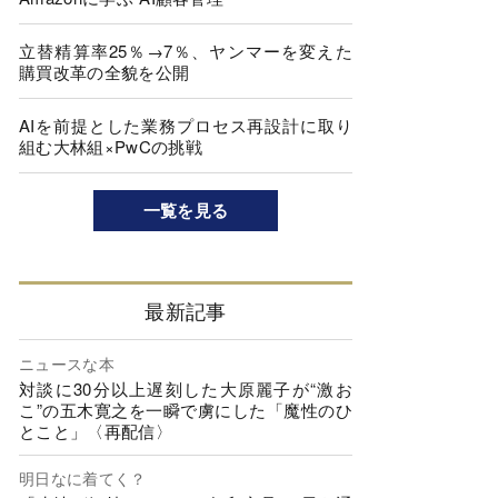
立替精算率25％→7％、ヤンマーを変えた
購買改革の全貌を公開
AIを前提とした業務プロセス再設計に取り
組む大林組×PwCの挑戦
一覧を見る
最新記事
ニュースな本
対談に30分以上遅刻した大原麗子が“激お
こ”の五木寛之を一瞬で虜にした「魔性のひ
とこと」〈再配信〉
明日なに着てく？