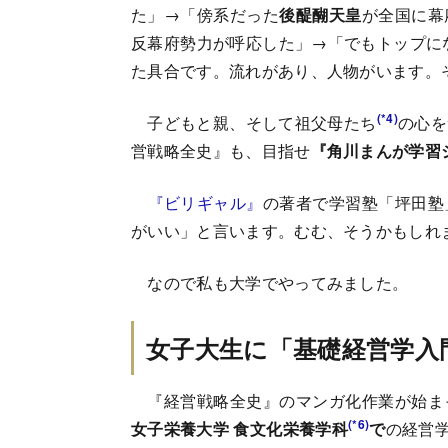
た」→「傍系だった
後醍醐天皇
が全国に幕
反幕府勢力が呼応した」→「でもトップに
た具合です。流れがあり、人物がいます。
(*4)
子どもと親、そして祖父母たち
の心を
営戦略全史』も、目指せ
『角川まんが学習
『ビリギャル』
の著者で学習塾「坪田塾
がいい」と言います。むむ、そうかもしれ
なので私も大学でやってみました。
女子大生に「基礎経営学入
『経営戦略全史』のマンガ化作業が始ま
(*6)
女子栄養大学 食文化栄養学科
で
の経営