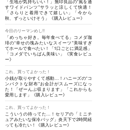
「生地が気持ちいい！」無印良品の“風を通
すワイドパンツ”サラッと涼しくて快適！
「さらりと着用できて嬉しい」「今から
秋、ずっといけそう」《購入レビュー》
今日のリーマンめし!!
「めっちゃ好き。毎年食べてる」コメダ珈
琲の“幸せの塊みたいなスイーツ”美味すぎ
てホールで食べたい！「1口ごとに満足感」
「コメダでいちばん美味い」《実食レビュ
ー》
これ、買ってよかった！
小銭が取りやすくて感動…！ハニーズの“コ
ンパクトな財布”お会計がスムーズになっ
た！「ぜーんぶ収まります」「これからも
愛用します」《購入レビュー》
これ、買ってよかった！
こういうの待ってた…！セリアの「ミニチ
ュアみたいな保冷バッグ」炎天下で2時間経
っても冷たい！《購入レビュー》