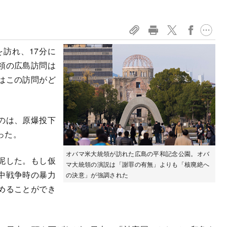
訪れ、17分に
領の広島訪問は
はこの訪問がど
のは、原爆投下
った。
オバマ米大統領が訪れた広島の平和記念公園。オバ
泥した。もし仮
マ大統領の演説は「謝罪の有無」よりも「核廃絶へ
中戦争時の暴力
の決意」が強調された
めることができ