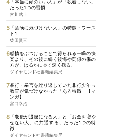
「本当に頭のいい人」が「執着しない」
たった1つの習慣
古川武士
「危険に気づけない人」の特徴・ワース
ト1
柴田賢三
感情をぶつけることで得られる一瞬の快
楽より、その後に続く後悔や関係の傷の
方が、はるかに長く深く残る。
ダイヤモンド社書籍編集局
暴行・暴言を繰り返していた非行少年→
教官が気づけなかった「ある特徴」【マ
ンガ】
宮口幸治
「老後が退屈になる人」と「お金を増や
せない人」に共通する、たった1つの特
徴
ダイヤモンド社書籍編集局