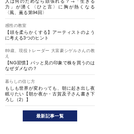
人は何のためなら頑張れる？→「生きる
力」が湧く〈ひと言〉に胸が熱くなる
〈風、薫る第94回〉
感性の教室
【頭を柔らかくする】アーティストのよう
に考える3つのヒント
89歳、現役トレーダー 大富豪シゲルさんの教
え
【NG習慣】パッと見の印象で株を買うのは
なぜダメなの？
暮らしの信じ方
もしも世界が変わっても、朝に起き出し夜
眠りたい【朝か夜か・古賀及子さん書き下
ろし（2）】
最新記事一覧