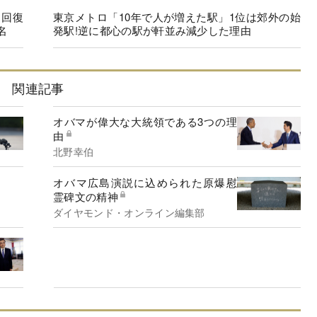
に回復
東京メトロ「10年で人が増えた駅」1位は郊外の始
名
発駅!逆に都心の駅が軒並み減少した理由
関連記事
オバマが偉大な大統領である3つの理
由
北野幸伯
オバマ広島演説に込められた原爆慰
霊碑文の精神
ダイヤモンド・オンライン編集部