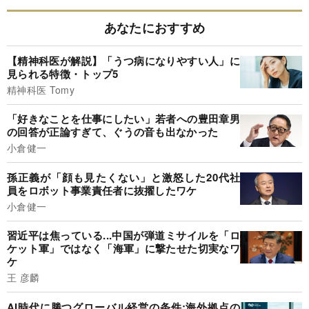
あなたにおすすめ
【精神科医が解説】「うつ病になりやすい人」に
見られる特徴・トップ5
精神科医 Tomy
「好きなことを仕事にしたい」若者への豊田章男
の回答が正論すぎて、ぐうの音も出なかった
小倉健一
孫正義が「顔も見たくない」と激怒した20代社
員をロボット事業責任者に抜擢したワケ
小倉健一
習近平は焦っている...中国が弾道ミサイルを「ロ
ケット軍」ではなく「海軍」に撃たせた切実なワ
ケ
王 彦麟
AI時代に勝つグローバル経営の条件:海外拠点の