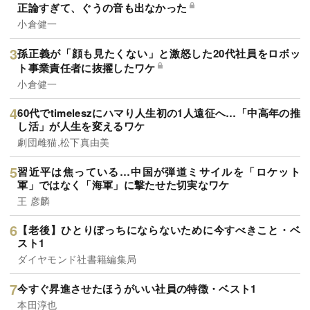
正論すぎて、ぐうの音も出なかった
小倉健一
孫正義が「顔も見たくない」と激怒した20代社員をロボッ
ト事業責任者に抜擢したワケ
小倉健一
60代でtimeleszにハマり人生初の1人遠征へ…「中高年の推
し活」が人生を変えるワケ
劇団雌猫,松下真由美
習近平は焦っている…中国が弾道ミサイルを「ロケット
軍」ではなく「海軍」に撃たせた切実なワケ
王 彦麟
【老後】ひとりぼっちにならないために今すべきこと・ベ
スト1
ダイヤモンド社書籍編集局
今すぐ昇進させたほうがいい社員の特徴・ベスト1
本田淳也