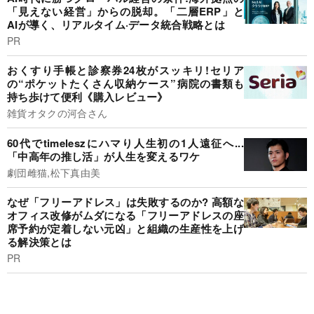
「見えない経営」からの脱却。「二層ERP」と
AIが導く、リアルタイム·データ統合戦略とは
PR
おくすり手帳と診察券24枚がスッキリ!セリア
の“ポケットたくさん収納ケース”病院の書類も
持ち歩けて便利《購入レビュー》
雑貨オタクの河合さん
60代でtimeleszにハマり人生初の1人遠征へ...
「中高年の推し活」が人生を変えるワケ
劇団雌猫,松下真由美
なぜ「フリーアドレス」は失敗するのか? 高額な
オフィス改修がムダになる「フリーアドレスの座
席予約が定着しない元凶」と組織の生産性を上げ
る解決策とは
PR