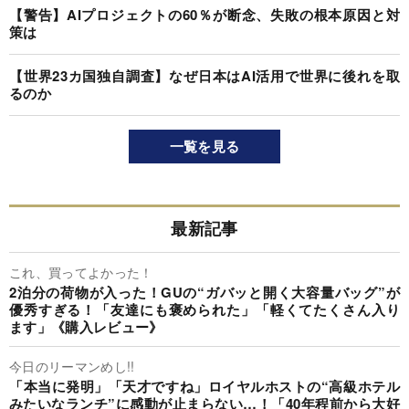
【警告】AIプロジェクトの60％が断念、失敗の根本原因と対
策は
【世界23カ国独自調査】なぜ日本はAI活用で世界に後れを取
るのか
一覧を見る
最新記事
これ、買ってよかった！
2泊分の荷物が入った！GUの“ガバッと開く大容量バッグ”が
優秀すぎる！「友達にも褒められた」「軽くてたくさん入り
ます」《購入レビュー》
今日のリーマンめし!!
「本当に発明」「天才ですね」ロイヤルホストの“高級ホテル
みたいなランチ”に感動が止まらない…！「40年程前から大好