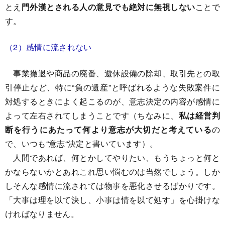
とえ
門外漢とされる人の意見でも絶対に無視しない
ことで
す。
（2）感情に流されない
事業撤退や商品の廃番、遊休設備の除却、取引先との取
引停止など、特に“負の遺産”と呼ばれるような失敗案件に
対処するときによく起こるのが、意志決定の内容が感情に
よって左右されてしまうことです（ちなみに、
私は経営判
断を行うにあたって何より意志が大切だと考えている
の
で、いつも“意志“決定と書いています）。
人間であれば、何とかしてやりたい、もうちょっと何と
かならないかとあれこれ思い悩むのは当然でしょう。しか
しそんな感情に流されては物事を悪化させるばかりです。
「大事は理を以て決し、小事は情を以て処す」を心掛けな
ければなりません。