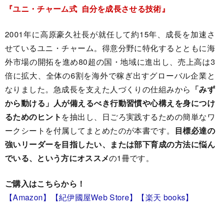
『ユニ・チャーム式 自分を成長させる技術』
2001年に高原豪久社長が就任して約15年、成長を加速さ
せているユニ・チャーム。得意分野に特化するとともに海
外市場の開拓を進め80超の国・地域に進出し、売上高は3
倍に拡大、全体の6割を海外で稼ぎ出すグローバル企業と
なりました。急成長を支えた人づくりの仕組みから
「みず
から動ける」人が備えるべき行動習慣や心構えを身につけ
るためのヒント
を抽出し、日ごろ実践するための簡単なワ
ークシートを付属してまとめたのが本書です。
目標必達の
強いリーダーを目指したい、または部下育成の方法に悩ん
でいる、という方にオススメ
の1冊です。
ご購入はこちらから！
【Amazon】
【紀伊國屋Web Store】
【楽天 books】