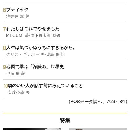
ブティック
池井戸 潤 著
わたしはこれでやせました
MEGUMI 著/道下将太郎 監修
人生は気づかぬうちにすぎるから。
クリス・ギレボー 著/児島 修 訳
地図で学ぶ「深読み」世界史
伊藤 敏 著
頭のいい人が話す前に考えていること
安達裕哉 著
(POSデータ調べ、7/26～8/1)
特集