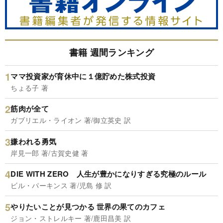
書籍 週間ランキング
ママ投資家が育休中に１億貯めた株式投資
ちょる子 著
筋肉が全て
ガブリエル・ライオン 著/御立英史 訳
嫌われる勇気
岸見一郎 著/古賀史健 著
DIE WITH ZERO 人生が豊かになりすぎる究極のルール
ビル・パーキンス 著/児島 修 訳
やりたいことが見つかる 世界の果てのカフェ
ジョン・ストレルキー 著/鹿田昌美 訳