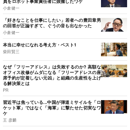
員をロボット事業責任者に抜擢したワケ
小倉健一
「好きなことを仕事にしたい」若者への豊田章男
の回答が正論すぎて、ぐうの音も出なかった
小倉健一
本当に幸せになれる考え方・ベスト1
柴田賢三
なぜ「フリーアドレス」は失敗するのか? 高額な
オフィス改修がムダになる「フリーアドレスの座
席予約が定着しない元凶」と組織の生産性を上げ
る解決策とは
PR
習近平は焦っている...中国が弾道ミサイルを「ロ
ケット軍」ではなく「海軍」に撃たせた切実なワ
ケ
王 彦麟