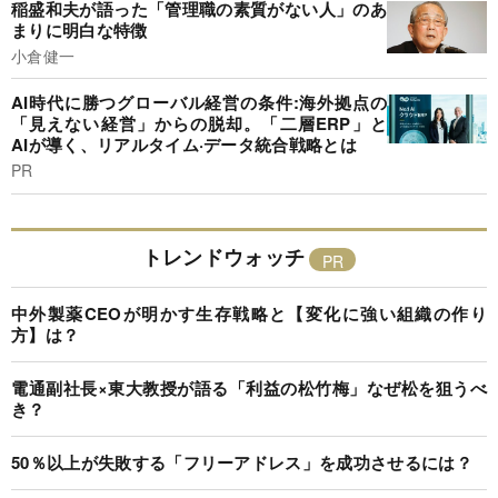
稲盛和夫が語った「管理職の素質がない人」のあ
まりに明白な特徴
小倉健一
AI時代に勝つグローバル経営の条件:海外拠点の
「見えない経営」からの脱却。「二層ERP」と
AIが導く、リアルタイム·データ統合戦略とは
PR
トレンドウォッチ
中外製薬CEOが明かす生存戦略と【変化に強い組織の作り
方】は？
電通副社長×東大教授が語る「利益の松竹梅」なぜ松を狙うべ
き？
50％以上が失敗する「フリーアドレス」を成功させるには？