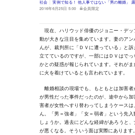
社会
実例で知る！ 他人事ではない「男の離婚」 
2016年6月25日 5:00
会員限定
現在、ハリウッド俳優のジョニー・デッ
動が大きな注目を集めています。妻のアン
んが、裁判所に「ＤＶに遭っている」と訴
立てているのですが、一部にはＤＶはでっ
かとの疑惑が報じられています。それがま
に火を着けているとも言われています。
離婚相談の現場でも、もともとは加害者
が男性だった事件だったのが、途中から加
害者が女性へすり替わってしまうケースは
ん。「男＝強者」「女＝弱者」という先入
しょうか。過去にどんな経緯があろうと、
が悪くなる。そういう面は実際にあります