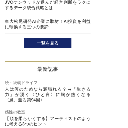
JVCケンウッドが選んだ経営判断をラクに
するデータ統合戦略とは
東大松尾研発AI企業に取材！AI投資を利益
に転換する三つの要諦
一覧を見る
最新記事
続・続朝ドライフ
人は何のためなら頑張れる？→「生きる
力」が湧く〈ひと言〉に胸が熱くなる
〈風、薫る第94回〉
感性の教室
【頭を柔らかくする】アーティストのよう
に考える3つのヒント