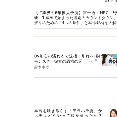
【IT業界の5年後大予測】富士通・NEC・
研...生成AIで始まった選別のカウントダウン
残りのための「4つの条件」と本命銘柄を大解
DV加害の濡れ衣で逮捕！別れを拒む
モンスター彼女の恐怖の罠（下）
露木幸彦
暴言を吐き散らす「モラハラ妻」か
ら夫はどうやって娘を救ったか？