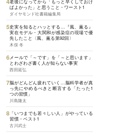
老後になってから「もっと早くしておけ
ばよかった」と思うこと・ワースト1
ダイヤモンド社書籍編集局
史実を知るとハッとする…『風、薫る』
実在モデル・大関和が感染症の現場で優
先したこと〈風、薫る第92回〉
木俣 冬
メールで「～です」を「～と思います」
とわざわざ書く人が知らない事実
西田延弘
脳がどんどん疲れていく…脳科学者が真
っ先にやめるべきと断言する「たった1
つの習慣」
川島隆太
「いつまでも若々しい人」がやっている
習慣・ベスト1
古川武士