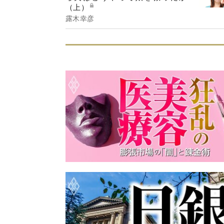
（上）
露木幸彦