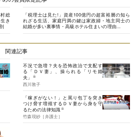
野村総
「税理士は見た!」資産100億円の超富裕層の知ら
、生き
れざる生活、家庭円満の鍵は家政婦・地主同士の
剖
結婚が多い裏事情・高級ホテル住まいの理由...
関連記事
不況で急増？夫を恐怖政治で支配す
る「ＤＶ妻」、操られる「リモ婚
夫」
西川敦子
「稼ぎがない！」と罵り包丁を突き
つけ脅す増殖するＤＶ妻から身を守
るための法律知識
竹森現紗［弁護士］