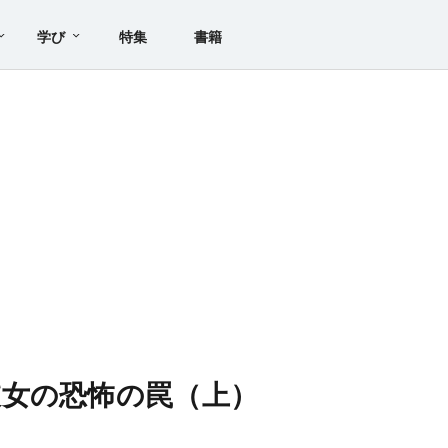
学び
特集
書籍
！
女の恐怖の罠（上）