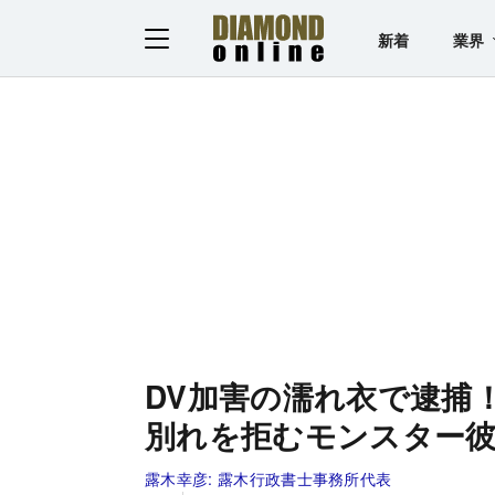
新着
業界
DV加害の濡れ衣で逮捕
別れを拒むモンスター彼
露木幸彦:
露木行政書士事務所代表