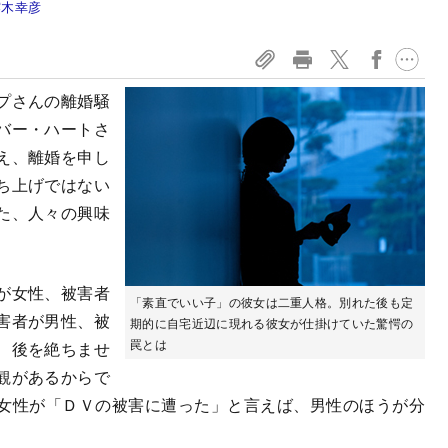
露木幸彦
プさんの離婚騒
バー・ハートさ
え、離婚を申し
ち上げではない
た、人々の興味
が女性、被害者
「素直でいい子」の彼女は二重人格。別れた後も定
害者が男性、被
期的に自宅近辺に現れる彼女が仕掛けていた驚愕の
罠とは
、後を絶ちませ
観があるからで
女性が「ＤＶの被害に遭った」と言えば、男性のほうが分
。