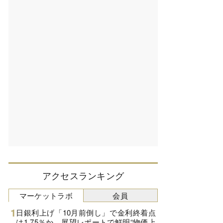
アクセスランキング
マーケットラボ
会員
日銀利上げ「10月前倒し」で金利終着点
は1.75％か、展望レポートで鮮明“物価上