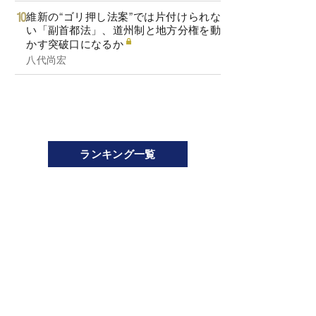
維新の“ゴリ押し法案”では片付けられな
い「副首都法」、道州制と地方分権を動
かす突破口になるか
八代尚宏
ランキング一覧