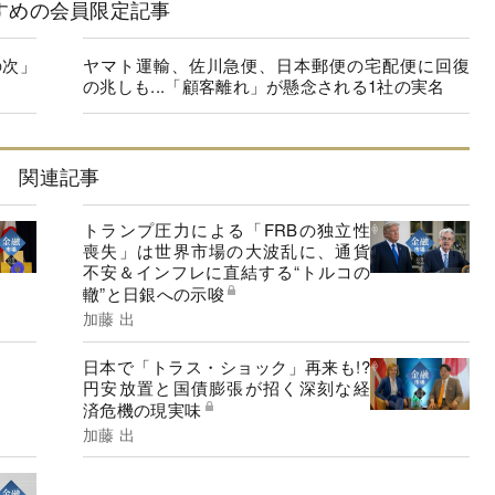
すめの会員限定記事
の次」
ヤマト運輸、佐川急便、日本郵便の宅配便に回復
の兆しも...「顧客離れ」が懸念される1社の実名
関連記事
トランプ圧力による「FRBの独立性
喪失」は世界市場の大波乱に、通貨
不安＆インフレに直結する“トルコの
轍”と日銀への示唆
加藤 出
日本で「トラス・ショック」再来も!?
円安放置と国債膨張が招く深刻な経
済危機の現実味
加藤 出