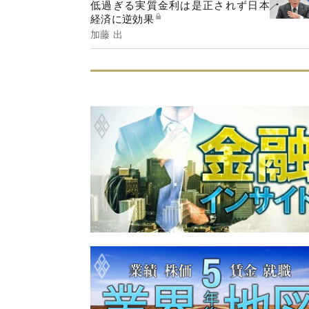
低過ぎる実質金利は是正されず日本
経済に逆効果
加藤 出