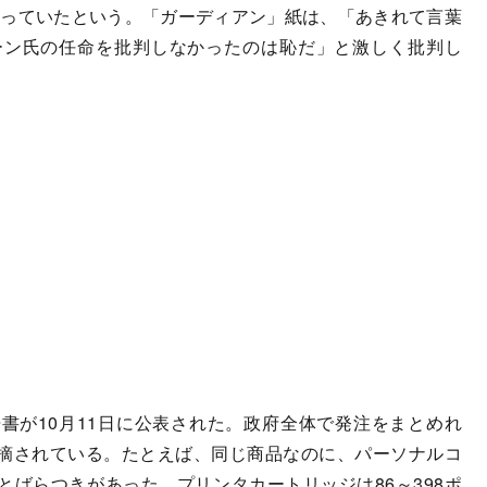
になっていたという。「ガーディアン」紙は、「あきれて言葉
ーン氏の任命を批判しなかったのは恥だ」と激しく批判し
が10月11日に公表された。政府全体で発注をまとめれ
摘されている。たとえば、同じ商品なのに、パーソナルコ
ドとばらつきがあった。プリンタカートリッジは86～398ポ