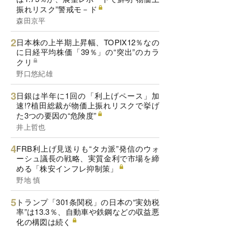
振れリスク”警戒モ－ド
森田京平
日本株の上半期上昇幅、TOPIX12％なの
に日経平均株価「39％」の“突出”のカラ
クリ
野口悠紀雄
日銀は半年に1回の「利上げペース」加
速!?植田総裁が物価上振れリスクで挙げ
た3つの要因の“危険度”
井上哲也
FRB利上げ見送りも“タカ派”発信のウォ
ーシュ議長の戦略、実質金利で市場を締
める「株安インフレ抑制策」
野地 慎
トランプ「301条関税」の日本の“実効税
率”は13.3％、自動車や鉄鋼などの収益悪
化の構図は続く