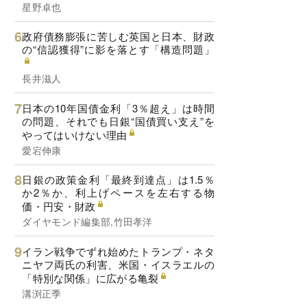
星野卓也
政府債務膨張に苦しむ英国と日本、財政
の“信認獲得”に影を落とす「構造問題」
長井滋人
日本の10年国債金利「3％超え」は時間
の問題、それでも日銀“国債買い支え”を
やってはいけない理由
愛宕伸康
日銀の政策金利「最終到達点」は1.5％
か2％か、利上げペースを左右する物
価・円安・財政
ダイヤモンド編集部,竹田孝洋
イラン戦争でずれ始めたトランプ・ネタ
ニヤフ両氏の利害、米国・イスラエルの
「特別な関係」に広がる亀裂
溝渕正季