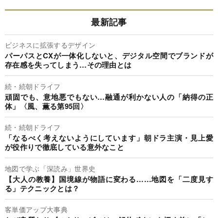
最新記事
ビジネスに拡張するデザイン
パーパスとCXが一体化しないと、デジタル空間でブランドが
存在感を失ってしまう…その理由とは
続・続朝ドライフ
頑固でも、意地悪でもない…融通が利かない人の「納得の正
体」〈風、薫る第95回〉
続・続朝ドライフ
「なるべく考えないようにしています」朝ドラ主演・見上愛
が役作りで徹底している意外なこと
地図で学ぶ「深読み」世界史
【大人の教養】国境線が物語に変わる……地図を「二度見す
る」テクニックとは？
客単価アップ大事典