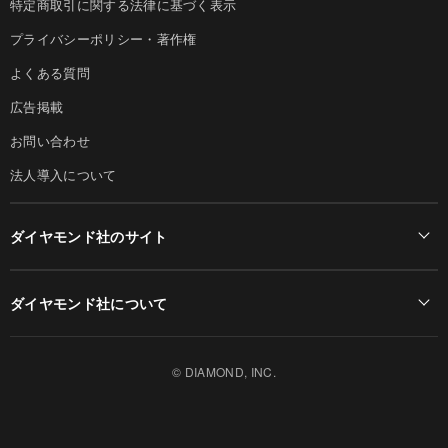
特定商取引に関する法律に基づく表示
プライバシーポリシー・著作権
よくある質問
広告掲載
お問い合わせ
法人導入について
ダイヤモンド社のサイト
Diamond Online(English)
ダイヤモンド社について
週刊ダイヤモンド
ダイヤモンド社TOP
DIAMONDハーバード・ビジネス・レビュー
© DIAMOND, INC.
会社概要
ダイヤモンドZAi（デジタル版）
採用情報
書籍オンライン