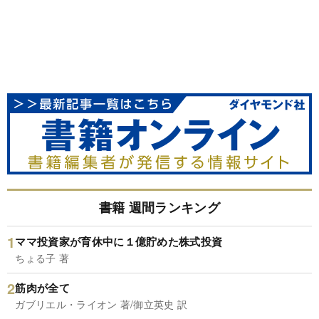
書籍 週間ランキング
ママ投資家が育休中に１億貯めた株式投資
ちょる子 著
筋肉が全て
ガブリエル・ライオン 著/御立英史 訳