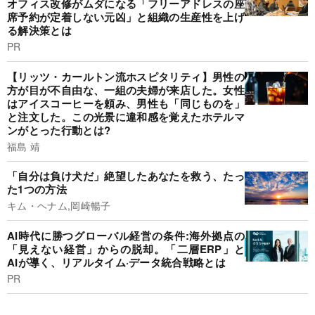
オフィス改修がムダになる「フリーアドレスの座
席予約が定着しない元凶」と組織の生産性を上げ
る解決策とは
PR
【リッツ・カールトン流ホスピタリティ】男性の
方が目が不自由な、一組の夫婦が来店した。女性
はアイスコーヒーを頼み、男性も「同じものを」
と注文した。この光景に違和感を覚えたホテルマ
ンがとった行動とは?
福島 靖
「自分は負け犬だ」絶望したあなたを救う、たっ
た1つの方法
キム・ヘナム,岡崎暢子
AI時代に勝つグローバル経営の条件:海外拠点の
「見えない経営」からの脱却。「二層ERP」と
AIが導く、リアルタイム·データ統合戦略とは
PR