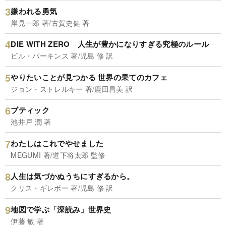
嫌われる勇気
岸見一郎 著/古賀史健 著
DIE WITH ZERO 人生が豊かになりすぎる究極のルール
ビル・パーキンス 著/児島 修 訳
やりたいことが見つかる 世界の果てのカフェ
ジョン・ストレルキー 著/鹿田昌美 訳
ブティック
池井戸 潤 著
わたしはこれでやせました
MEGUMI 著/道下将太郎 監修
人生は気づかぬうちにすぎるから。
クリス・ギレボー 著/児島 修 訳
地図で学ぶ「深読み」世界史
伊藤 敏 著