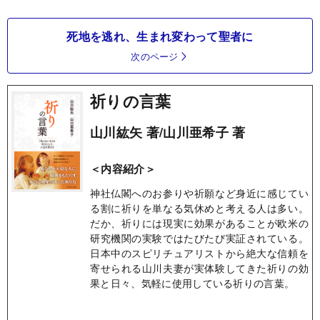
死地を逃れ、生まれ変わって聖者に
次のページ
祈りの言葉
山川紘矢 著/山川亜希子 著
＜内容紹介＞
神社仏閣へのお参りや祈願など身近に感じてい
る割に祈りを単なる気休めと考える人は多い。
だか、祈りには現実に効果があることが欧米の
研究機関の実験ではたびたび実証されている。
日本中のスピリチュアリストから絶大な信頼を
寄せられる山川夫妻が実体験してきた祈りの効
果と日々、気軽に使用している祈りの言葉。