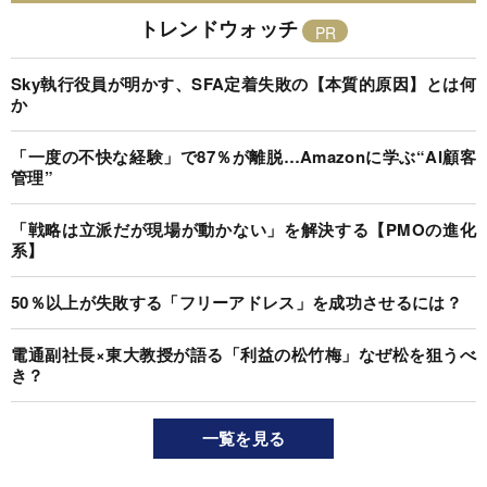
トレンドウォッチ
Sky執行役員が明かす、SFA定着失敗の【本質的原因】とは何
か
「一度の不快な経験」で87％が離脱…Amazonに学ぶ“AI顧客
管理”
「戦略は立派だが現場が動かない」を解決する【PMOの進化
系】
50％以上が失敗する「フリーアドレス」を成功させるには？
電通副社長×東大教授が語る「利益の松竹梅」なぜ松を狙うべ
き？
一覧を見る